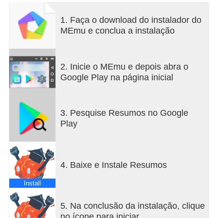
As disciplinas a que tens acesso são neste
1. Faça o download do instalador do
momento:
MEmu e conclua a instalação
Básico
-------------------------------
2. Inicie o MEmu e depois abra o
-7º ano : Português, Ciências Naturais, Francês,
Google Play na página inicial
Geografia, Historia, Inglês, Fisico-Quimica,
Matemática;
-8º ano : Português, Ciências Naturais, Francês,
3. Pesquise Resumos no Google
Geografia, Historia, Inglês, Fisico-Quimica,
Play
Matemática;
-9º ano : Português, Ciências Naturais, Francês,
Geografia, Historia, Inglês, Fisico-Quimica,
Matemática;
4. Baixe e Instale Resumos
Secundário
Install
-------------------------------
10º Ano: Português, Biologia e Geologia,
5. Na conclusão da instalação, clique
Economia, Filosofia, Físico-Quimica A, Matemática
no ícone para iniciar