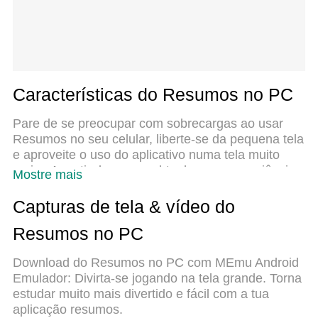
Características do Resumos no PC
Pare de se preocupar com sobrecargas ao usar
Resumos no seu celular, liberte-se da pequena tela
e aproveite o uso do aplicativo numa tela muito
maior. A partir de agora, obtenha uma experiência
Mostre mais
em tela cheia do seu aplicativo com teclado e
mouse. O MEmu oferece-lhe todos os recursos
Capturas de tela & vídeo do
surpreendentes que você esperava: instalação
Resumos no PC
rápida e configuração fácil, controles intuitivos, sem
mais limitações de bateria, dados móveis e
Download do Resumos no PC com MEmu Android
chamadas perturbadoras. O novíssimo MEmu 9 é a
Emulador: Divirta-se jogando na tela grande. Torna
melhor opção para usar Resumos no seu
estudar muito mais divertido e fácil com a tua
computador. Codificado com a nossa absorção, o
aplicação resumos.
gerenciador de multi-instâncias possibilita a