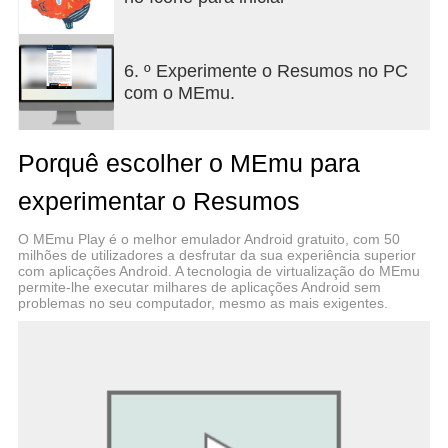
A, Geografia, História, História e Cultura das Artes,
Literatura Portuguesa, MACS;
11º Ano: Português, Biologia e Geologia,
6. º Experimente o Resumos no PC
Economia, Filosofia, Físico-Quimica A, Matemática
com o MEmu.
A, Geografia, História, História e Cultura das Artes,
Literatura Portuguesa, MACS;
12º Ano: Português, Matemática A, História,
Porquê escolher o MEmu para
Sociologia, Psicologia, Biologia, Física
experimentar o Resumos
-Resumos de todas as disciplinas do ensino básico
e secundário e todas as matérias;
O MEmu Play é o melhor emulador Android gratuito, com 50
-Mais de 500 matérias para explorares;
milhões de utilizadores a desfrutar da sua experiência superior
com aplicações Android. A tecnologia de virtualização do MEmu
permite-lhe executar milhares de aplicações Android sem
problemas no seu computador, mesmo as mais exigentes.