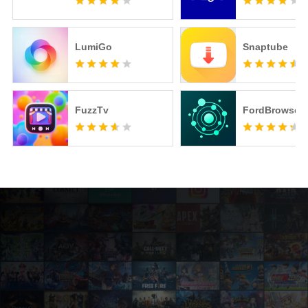
LumiGo
Snaptube
FuzzTv
FordBrowser