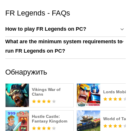
выхода и бесплатные
награды
FR Legends - FAQs
How to play FR Legends on PC?
What are the minimum system requirements to
run FR Legends on PC?
Обнаружить
Vikings War of
Lords Mobile
Clans
Hustle Castle:
World of Tan
Fantasy Kingdom