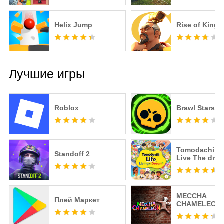
Helix Jump
Rise of King
Лучшие игры
Roblox
Brawl Stars
Tomodachi Li
Standoff 2
Live The dre
MECCHA
Плей Маркет
CHAMELEON