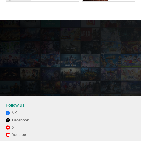
Follow us
VK
Facebook
Наслаждайтесь FR Legends
X
Youtube
на своем компьютере с