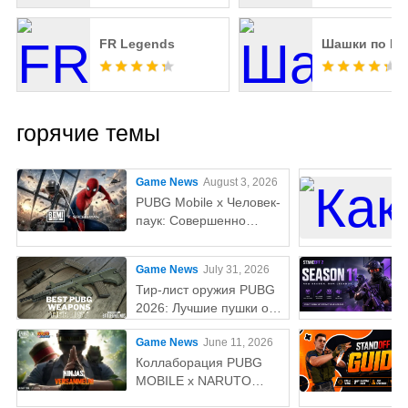
FR Legends
Шашки по Го
горячие темы
Game News
August 3, 2026
PUBG Mobile x Человек-
паук: Совершенно
новый день — всё, что
нужно знатьaaa
Game News
July 31, 2026
Тир-лист оружия PUBG
2026: Лучшие пушки от
S до D-тираaaa
Game News
June 11, 2026
Коллаборация PUBG
MOBILE x NARUTO
SHIPPUDEN: Дата