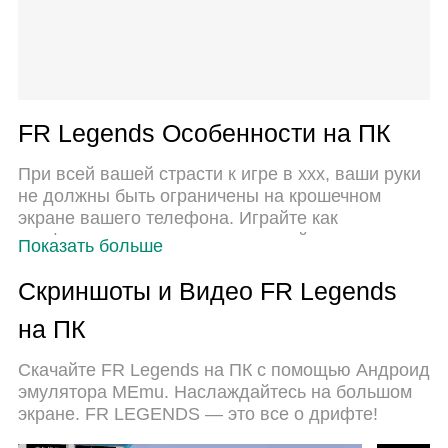
FR Legends Особенности на ПК
При всей вашей страсти к игре в ххх, ваши руки
не должны быть ограничены на крошечном
экране вашего телефона. Играйте как
профессионал и получите полный контроль над
Показать больше
игрой с помощью клавиатуры и мыши. MEmu
предлагает вам все то, что вы ожидаете.
Скриншоты и Видео FR Legends
Скачайте и играйте ххх на ПК. Играйте сколько
на ПК
угодно, никаких ограничений по батарее,
мобильным данным и звонкам. Совершенно
Скачайте FR Legends на ПК с помощью Андроид
новый MEmu 9 - лучший выбор для игры в ххх
эмулятора MEmu. Наслаждайтесь на большом
на ПК. Благодаря изысканной системе
экране. FR LEGENDS — это все о дрифте!
предустановки клавиш, ххх превращается в
настоящую игру для ПК. Менеджер нескольких