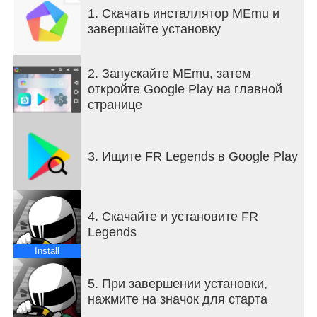
вам устраивать парные дрифт-сражения с
1. Скачать инсталлятор MEmu и
водителями ИИ, уникальные системы подсчета
завершайте установку
очков, основанные на реальных правилах
судейства соревнований.
2. Запускайте MEmu, затем
Приходите и почувствуйте дух дрифта и
откройте Google Play на главной
автомобильной культуры в FR LEGENDS!
странице
3. Ищите FR Legends в Google Play
4. Скачайте и установите FR
Legends
Install
5. При завершении установки,
нажмите на значок для старта