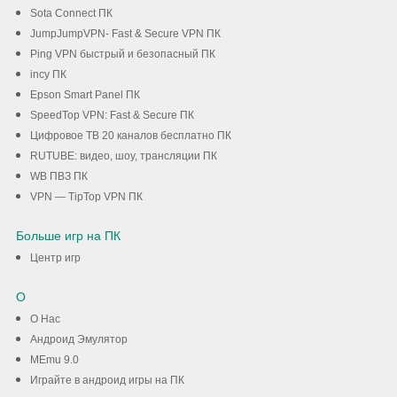
Sota Connect ПК
JumpJumpVPN- Fast & Secure VPN ПК
Ping VPN быстрый и безопасный ПК
incy ПК
Epson Smart Panel ПК
SpeedTop VPN: Fast & Secure ПК
Цифровое ТВ 20 каналов бесплатно ПК
RUTUBE: видео, шоу, трансляции ПК
WB ПВЗ ПК
VPN — TipTop VPN ПК
Больше игр на ПК
Центр игр
О
О Нас
Андроид Эмулятор
MEmu 9.0
Играйте в андроид игры на ПК