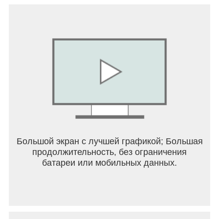
stylish frames and table backgrounds to make your
Mancala experience unique.
LIVE, IN-GAME CONVERSATION
Enjoy real-time chat during your Mancala games.
Talk to friends in private matches or interact with
opponents while playing live.
THE RULES OF MANCALA
Mancala (Kalaha) is a classic two-player strategy
board game played on a board with twelve pockets
and two stores. At the start of the game, each
Большой экран с лучшей графикой; Большая
pocket contains four stones. Players take turns
продолжительность, без ограничения
picking up all stones from one of their pockets and
батареи или мобильных данных.
distributing them counter-clockwise, placing one
stone in each pocket and their own store while
skipping the opponent’s store.
If the last stone lands in your store, you earn an