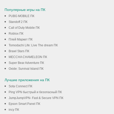
Популярные игры на ПК
PUBG MOBILE ПК
Standoff 2 ПК
Call of Duty Mobile ПК
Roblox ПК
Плей Маркет ПК
Tomodachi Life: Live The dream ПК
Brawl Stars ПК
MECCHA CHAMELEON ПК
Super Bear Adventure ПК
Oxide: Survival Island ПК
Лучшие приложения на ПК
Sota Connect ПК
Ping VPN быстрый и безопасный ПК
JumpJumpVPN- Fast & Secure VPN ПК
Epson Smart Panel ПК
incy ПК