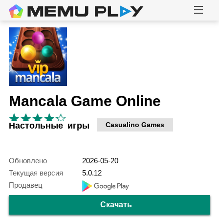
Mancala Game Online
Настольные игры
Casualino Games
Обновлено
2026-05-20
Текущая версия
5.0.12
Продавец
Скачать