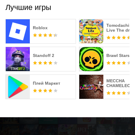
Лучшие игры
Tomodachi Li
Roblox
Live The dre
Standoff 2
Brawl Stars
MECCHA
Плей Маркет
CHAMELEON