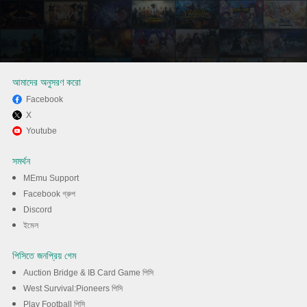
আমাদের অনুসরণ করো
Facebook
X
MEmu এর সাথে পিসিতে Mancala
Youtube
Game Online খেলা উপভোগ করুন
সমর্থন
MEmu Support
ডাউনলোড
Facebook গ্রুপ
Discord
ইমেল
পিসিতে জনপ্রিয় গেম
Auction Bridge & IB Card Game পিসি
West Survival:Pioneers পিসি
Play Football পিসি