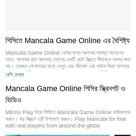
পিসিতে Mancala Game Online এর বৈশিষ্ট্য
Mancala Game Online খেলার জন্য আপনার সমস্ত আবেগের
সাথে, আপনার হাত আপনার ফোনের একটি ছোট স্ক্রিনে সীমাবদ্ধ থাকার কথা
নয়। একজন পেশাদারের মতো খেলুন এবং কীবোর্ড এবং মাউস দিয়ে আপনার
গেমের সম্পূর্ণ নিয়ন্ত্রণ পান। মেমু আপনাকে এমন সমস্ত জিনিস সরবরাহ
বেশি দেখান
করে যা আপনি প্রত্যাশা করছেন। ডাউনলোড করুন এবং পিসিতে
Mancala Game Online খেলুন। আপনি যতক্ষণ চান ততক্ষণ
Mancala Game Online পিসির স্ক্রিনশট ও
খেলুন, ব্যাটারি, মোবাইল ডেটা এবং বিরক্তিকর কলগুলির আর কোনও
ভিডিও
সীমাবদ্ধতা নেই। একদম নতুন MEmu 9 হল পিসিতে Mancala
Game Online খেলার সেরা পছন্দ। আমাদের দক্ষতার সাথে প্রস্তুত,
MEmu Play দিয়ে পিসিতে Mancala Game Online ডাউনলোড
সূক্ষ্ম প্রিসেট কীম্যাপিং সিস্টেম Mancala Game Online কে একটি
করুন। বড় স্ক্রিনে এটি উপভোগ করুন। Play Mancala for free
বাস্তব পিসি গেম করে তোলে। MEmu মাল্টি-ইনস্ট্যান্স ম্যানেজার একই
with real players from around the globe.
ডিভাইসে 2 বা তার বেশি অ্যাকাউন্ট চালানো সম্ভব করে তোলে। এবং
সবচেয়ে গুরুত্বপূর্ণ, আমাদের একচেটিয়া ইমুলেশন ইঞ্জিন আপনার পিসির