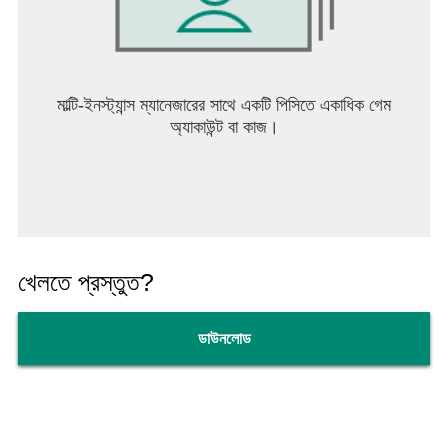
Ready to make your move? Prove your skills and
master the board.
Download VIP Mancala now and begin your
journey to the top.
মাল্টি-ইনস্ট্যান্স ম্যানেজারের সাথে একটি পিসিতে একাধিক গেম
অ্যাকাউন্ট বা কাজ।
খেলতে প্রস্তুত?
ডাউনলোড