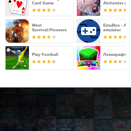
Card Game
Alchemist of
Memories & t
Envisioned L
West
EmuBox - All 
Survival:Pioneers
emulator
Play Football
Локикрафт