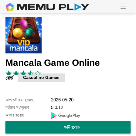
Mancala Game Online
বোর্ড
Casualino Games
আপডেট করা হয়েছে
2026-05-20
বর্তমান সংস্করণ
5.0.12
অফার করেছে
ডাউনলোড