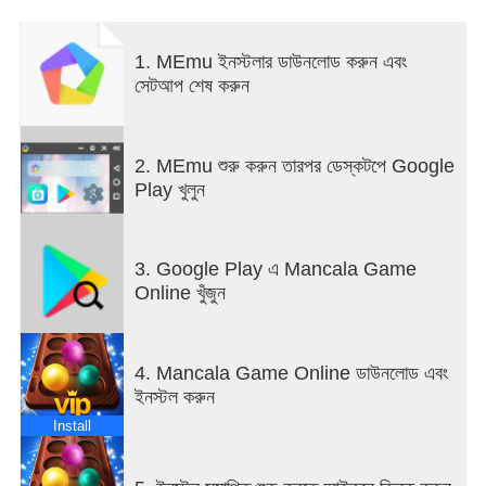
registration is not mandatory!
1. MEmu ইনস্টলার ডাউনলোড করুন এবং
▶ PLAY LIVE
সেটআপ শেষ করুন
Start a live Mancala game instantly! Choose your
level and get matched with players at the same skill
level. Experience fast, competitive Kalaha matches
with fair matchmaking.
2. MEmu শুরু করুন তারপর ডেস্কটপে Google
Play খুলুন
ONLINE MANCALA
Invite friends and family and play Mancala online in
the “Play with friends” room! Create a custom
3. Google Play এ Mancala Game
game, choose the entry, prize and additional
Online খুঁজুন
settings to make every match more exciting.
LEADERBOARDS
4. Mancala Game Online ডাউনলোড এবং
Climb the Mancala rankings! See how you compare
ইনস্টল করুন
to rivals and rise to the top of the charts.
Install
GLOBAL CHAT
Exchange Mancala strategies, share tips, or start a