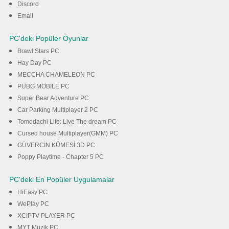
Discord
Email
PC'deki Popüler Oyunlar
Brawl Stars PC
Hay Day PC
MECCHA CHAMELEON PC
PUBG MOBILE PC
Super Bear Adventure PC
Car Parking Multiplayer 2 PC
Tomodachi Life: Live The dream PC
Cursed house Multiplayer(GMM) PC
GÜVERCİN KÜMESİ 3D PC
Poppy Playtime - Chapter 5 PC
PC'deki En Popüler Uygulamalar
HiEasy PC
WePlay PC
XCIPTV PLAYER PC
MYT Müzik PC