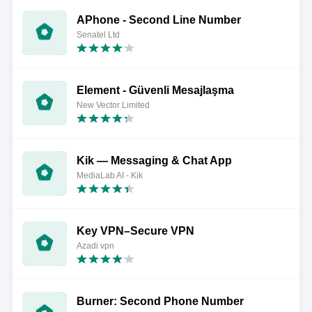
APhone - Second Line Number
Senatel Ltd
Element - Güvenli Mesajlaşma
New Vector Limited
Kik — Messaging & Chat App
MediaLab AI - Kik
Key VPN–Secure VPN
Azadi vpn
Burner: Second Phone Number