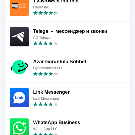
TV-Browser Internet
Hayer Inc.
Telega － мессенджер и звонки
AO Telega
Azar-Görüntülü Sohbet
Hyperconnect LLC
Link Messenger
Link Messenger
WhatsApp Business
WhatsApp LLC