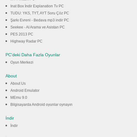
Inat Box İndir Explanation Tv PC
TUDU: YKS, TYT, AYT Soru Çöz PC
Şarkı Evreni - Bedava mp3 indir PC
Seekee - AI Arama ve Asistan PC
PES 2013 PC
Highway Radar PC
PC'deki Daha Fazla Oyunlar
Oyun Merkezi
About
About Us
Android Emulator
MEmu 9.0
Bilgisayarda Android oyunlar oynayın
İndir
İndir