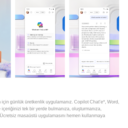
 için günlük üretkenlik uygulamanız. Copilot Chat’e*, Word,
 içeriğinizi tek bir yerde bulmanıza, oluşturmanıza,
. Ücretsiz masaüstü uygulamasını hemen kullanmaya
esabınızla oturum açmanız yeterlidir. (Eski adıyla Microsoft