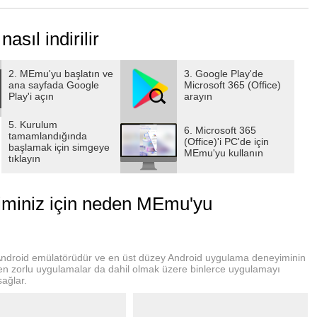
asıl indirilir
sitleştirilmiş bir sohbet deneyimi sayesinde kolayca sorgulayın,
inizi kolaylaştırmak için web ve iş verilerinize dayanan
anarak yapay zeka ile işbirliğinizi yeniden şekillendirin.
2. MEmu'yu başlatın ve
3. Google Play'de
ana sayfada Google
Microsoft 365 (Office)
t Chat’i bir iş veya eğitim hesabına ya da kişisel hesaba
Play'i açın
arayın
KOBİ, Bireysel ve Aile aboneleri kullanabilir. Uygulamanın
ve dillere tabidir:
5. Kurulum
6. Microsoft 365
tamamlandığında
ported-regions-and-languages-in-microsoft-copilot-26de43a1-
(Office)'i PC'de için
başlamak için simgeye
MEmu'yu kullanın
tıklayın
k uygulamada:
yiminiz için neden MEmu'yu
apın, sorular sorun ve taslak içerikler oluşturun.
lgeleri yazmak ve düzenlemek için Word'u kullanın.
çlarla PowerPoint'i kullanın.
mek için Excel'i kullanın.
z Android emülatörüdür ve en üst düzey Android uygulama deneyiminin
, en zorlu uygulamalar da dahil olmak üzere binlerce uygulamayı
rımlar oluşturmak ve fotoğrafları düzenlemek için Designer*
sağlar.
 için kullanılabilir. Premium özellikleri kullanmaya devam