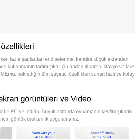
özellikleri
ırken fazla şarjlardan endişelenme, kendini küçük ekrandan
a kullanmanın tadını çıkar. Şu andan itibaren, klavye ve fare
Emu, beklediğin tüm şaşırtıcı özellikleri sunar: hızlı ve kolay
sınırı, mobil veri ve rahatsız edici aramalar artık yok. Yepyeni
 kullanmanın en iyi seçimidir. Emilimimizle kodlanan çok
a hesap açmayı mümkün kılar. Ve en önemlisi, özel emülasyon
 ekran görüntüleri ve Video
kabilir, her şeyi pürüzsüz ve eğlenceli hale getirebilir.
r ile PC’ye indirin. Büyük ekranda oynamanın keyfini çıkarın.
 için günlük üretkenlik uygulamanız.