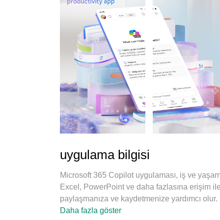
uygulama bilgisi
Microsoft 365 Copilot uygulaması, iş ve yaşam
Excel, PowerPoint ve daha fazlasına erişim ile
paylaşmanıza ve kaydetmenize yardımcı olur
başlamak için iş, okul veya kişisel Microsoft h
Daha fazla göster