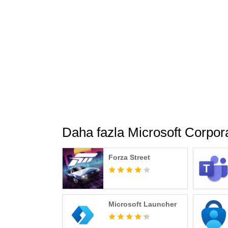
Bu uygulama Microsoft veya üçüncü taraf bir yay
ve koşullara tabidir. Bu mağaza ve bu uygulam
Microsoft veya üçüncü taraf uygulama yayımcısı 
veya uygulama yayımcısıyla bunların kuruluşlar
ülkelere aktarılabilir, buralarda depolanabilir v
Lütfen Microsoft 365 Hizmet Koşulları için M
ve koşulları kabul etmiş olursunuz: https://sup
gb&aid=SoftwareLicensingTerms_en-gb.htm
Daha fazla Microsoft Corpor
Forza Street
Microsoft Launcher