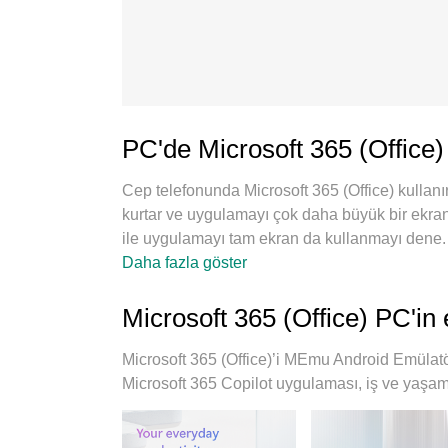
PC'de Microsoft 365 (Office) 
Cep telefonunda Microsoft 365 (Office) kullan
kurtar ve uygulamayı çok daha büyük bir ekrand
ile uygulamayı tam ekran da kullanmayı dene. M
kurulum, sezgisel kontroller, bunun dışında pil 
Daha fazla göster
MEmu 9, bilgisayarında Microsoft 365 (Office)
örnekli yönetici, aynı anda 2 veya daha fazl
Microsoft 365 (Office) PC'in
motorumuz PC'nin tüm potansiyelini serbest bıra
Microsoft 365 (Office)’i MEmu Android Emülatö
Microsoft 365 Copilot uygulaması, iş ve yaşam