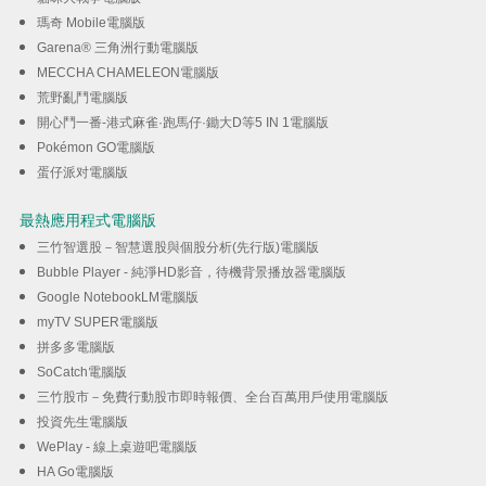
瑪奇 Mobile電腦版
Garena® 三角洲行動電腦版
MECCHA CHAMELEON電腦版
荒野亂鬥電腦版
開心鬥一番-港式麻雀·跑馬仔·鋤大D等5 IN 1電腦版
Pokémon GO電腦版
蛋仔派对電腦版
最熱應用程式電腦版
三竹智選股－智慧選股與個股分析(先行版)電腦版
Bubble Player - 純淨HD影音，待機背景播放器電腦版
Google NotebookLM電腦版
myTV SUPER電腦版
拼多多電腦版
SoCatch電腦版
三竹股市－免費行動股市即時報價、全台百萬用戶使用電腦版
投資先生電腦版
WePlay - 線上桌遊吧電腦版
HA Go電腦版