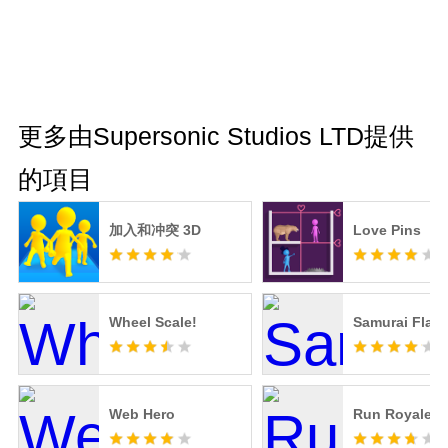
更多由Supersonic Studios LTD提供
的項目
加入和冲突 3D
Love Pins
Wheel Scale!
Samurai Flas
Web Hero
Run Royale 3