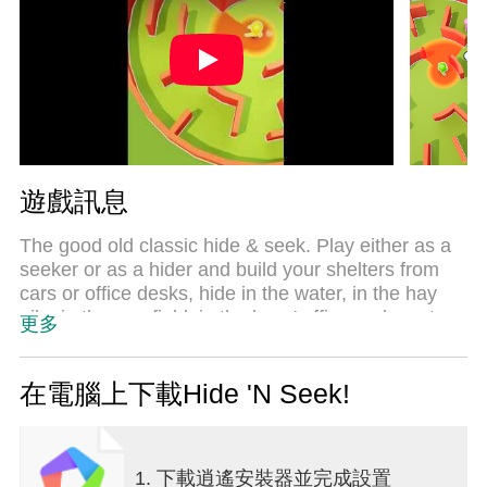
遊戲訊息
The good old classic hide & seek. Play either as a
seeker or as a hider and build your shelters from
cars or office desks, hide in the water, in the hay
pile, in the cornfield, in the boss' office and most
更多
importantly, push others in the seeker's vision field.
Try to be kind though.
Features:
在電腦上下載Hide 'N Seek!
∙ Beautiful and unique 3D visuals
∙ Play either as seeker or hider
∙ Complete freedom to play however you like
1. 下載逍遙安裝器並完成設置
∙ High performance