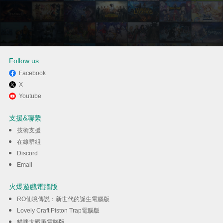
Follow us
Facebook
X
透過逍遙享受在電腦上玩Hide 'N
Youtube
Seek!
支援&聯繫
技術支援
下載
在線群組
Discord
Email
火爆遊戲電腦版
RO仙境傳説：新世代的誕生電腦版
Lovely Craft Piston Trap電腦版
貓咪大戰爭電腦版