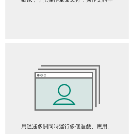
用逍遙多開同時運行多個遊戲、應用。