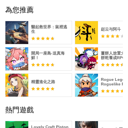
為您推薦
醫起救世界：鼠裡逃
赵云与阿斗
生
開局一座島-送真海
薑餅人放置大戰
鮮！
餅乾養成RPG
Rogue Lege
精靈進化之路
Roguelike RP
熱門遊戲
Lovely Craft Piston