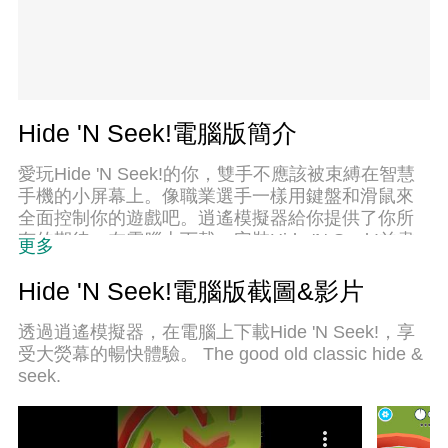
Hide 'N Seek!電腦版簡介
愛玩Hide 'N Seek!的你，雙手不應該被束縛在智慧
手機的小屏幕上。像職業選手一樣用鍵盤和滑鼠來
全面控制你的遊戲吧。逍遙模擬器給你提供了你所
有的期待。在電腦上下載、安裝Hide 'N Seek!並盡
更多
情遊玩。再也不用擔心剩餘電量、流量消耗和煩人
的來電。全新的逍遙模擬器9是你在電腦上遊玩Hide
Hide 'N Seek!電腦版截圖&影片
'N Seek!的最佳選擇！我们用心準備，完美的按鍵映
射系統讓Hide 'N Seek!宛如電腦遊戲；我們，用嫻
透過逍遙模擬器，在電腦上下載Hide 'N Seek!，享
熟的技術編程，逍遙多開器讓所有遊戲開好開滿；
受大熒幕的暢快體驗。 The good old classic hide &
獨一無二的虛擬化引擎釋放你電腦的全部潛力，一
seek.
切都入絲般順滑。我們不僅在意你怎樣遊玩，更在
意如何讓你享受遊玩的樂趣！