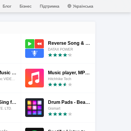
MEmu
Блог
Бізнес
Підтримка
Українська
Reverse Song & Voice Challenge
DATAX POWER
MeloLoop-Music Player&Offline
Music player, MP3 Player
JIMMY SMALL.inc VIDEOSTORY
Hitchhike Tech
StarMaker: Sing free Karaoke, Record music videos
Drum Pads - Beat Maker Go
E. LTD.
Gismart