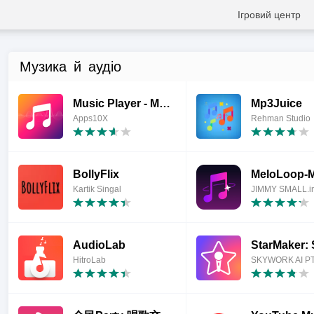
Ігровий центр
Музика й аудіо
Music Player - MP3 Player
Mp3Juice
Apps10X
Rehman Studio
BollyFlix
Kartik Singal
AudioLab
HitroLab
SKYWORK AI PT