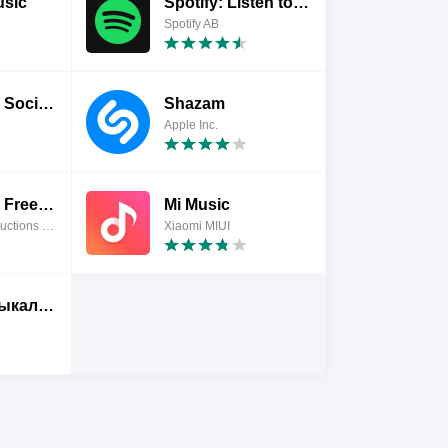
sic
Spotify: Listen to music
Spotify AB
Smule - The Social Singing App
Shazam
Apple Inc.
Dub Radio - Free Internet Music, News & Sports
Mi Music
Dub Studio Productions - Top Music Apps
Xiaomi MIUI
BOOM: музыкальный плеер