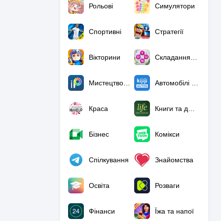
Рольові
Симулятори
Спортивні
Стратегії
Вікторини
Складання слів
Мистецтво та дизайн
Автомобілі й транспорт
Краса
Книги та довідкова література
Бізнес
Комікси
Спілкування
Знайомства
Освіта
Розваги
Фінанси
Їжа та напої