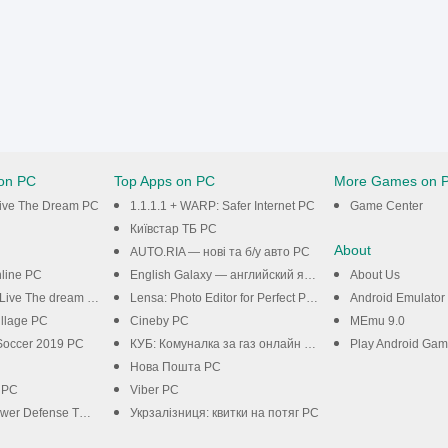
on PC
Top Apps on PC
More Games on 
Live The Dream PC
1.1.1.1 + WARP: Safer Internet PC
Game Center
Київстар TБ PC
About
AUTO.RIA — нові та б/у авто PC
line PC
English Galaxy — английский язык бесплатно PC
About Us
Live The dream PC
Lensa: Photo Editor for Perfect Pictures PC
Android Emulator
illage PC
Cineby PC
MEmu 9.0
Soccer 2019 PC
КУБ: Комуналка за газ онлайн PC
Play Android Ga
Нова Пошта PC
 PC
Viber PC
r Defense TD PC
Укрзалізниця: квитки на потяг PC