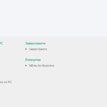
PC
Завантажити
Завантажити
Enterprise
MEmu for Business
mes on PC