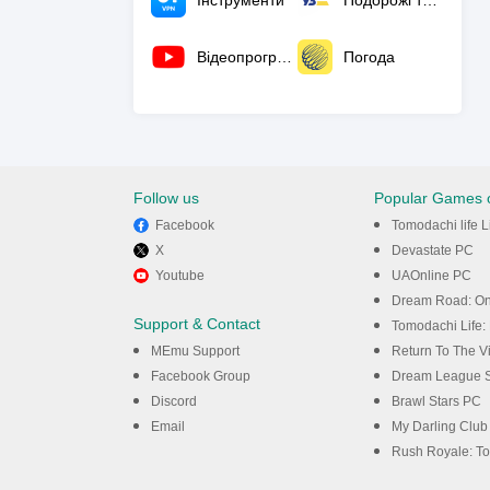
Інструменти
Подорожі та місцева інформація
Відеопрогравачі та редактори
Погода
Follow us
Popular Games 
Facebook
Tomodachi life 
X
Devastate PC
Youtube
UAOnline PC
Dream Road: On
Support & Contact
Tomodachi Life: 
MEmu Support
Return To The V
Facebook Group
Dream League 
Discord
Brawl Stars PC
Email
My Darling Club
Rush Royale: Towe