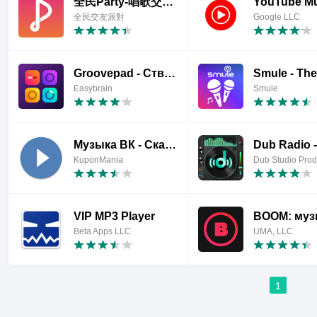
全民Party-唱歌交友軟體,免費K歌交友app,火爆的社交平台
YouTube Mu
全民交友派對
Google LLC
Groovepad - Створення музики й ритмів
Easybrain
Smule
Музыка ВК - Скачать и Слушать
KuponMania
VIP MP3 Player
Beta Apps LLC
UMA, LLC
1