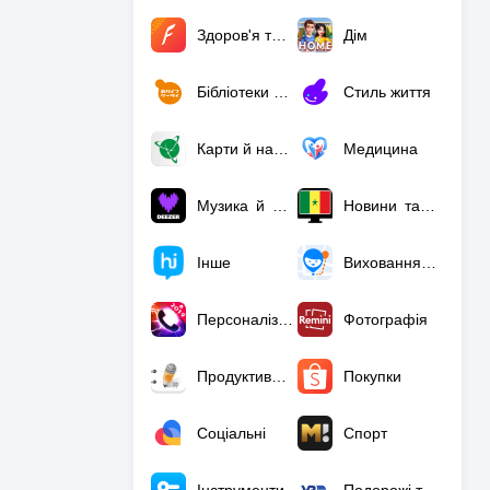
Здоров'я та спорт
Дім
Бібліотеки та демоверсії
Стиль життя
Карти й навігація
Медицина
Музика й аудіо
Новини та журнали
Інше
Виховання дітей
Персоналізація
Фотографія
Продуктивність
Покупки
Соціальні
Спорт