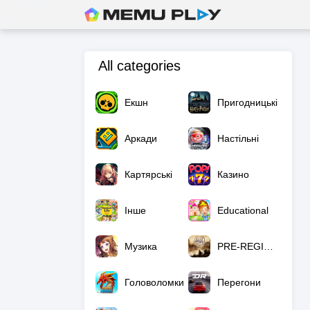
All categories
Екшн
Пригодницькі
Аркади
Настільні
Картярські
Казино
Інше
Educational
Музика
PRE-REGISTRATION
Головоломки
Перегони