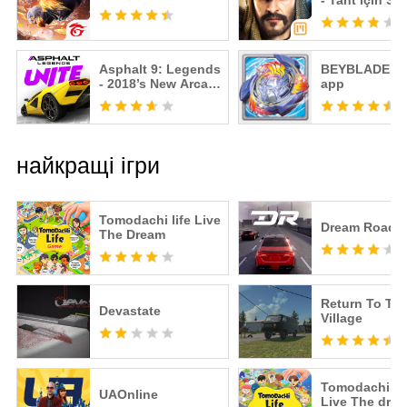
- Taht için Str
Savaşı
Asphalt 9: Legends
BEYBLADE B
- 2018’s New Arcade
app
Racing Game
найкращі ігри
Tomodachi life Live
Dream Road: 
The Dream
Return To Th
Devastate
Village
Tomodachi Li
UAOnline
Live The dre