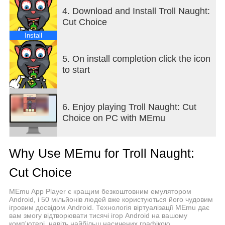
4. Download and Install Troll Naught:
Cut Choice
Install
5. On install completion click the icon
to start
6. Enjoy playing Troll Naught: Cut
Choice on PC with MEmu
Why Use MEmu for Troll Naught:
Cut Choice
MEmu App Player є кращим безкоштовним емулятором
Android, і 50 мільйонів людей вже користуються його чудовим
ігровим досвідом Android. Технологія віртуалізації MEmu дає
вам змогу відтворювати тисячі ігор Android на вашому
комп'ютері, навіть найбільш насичених графікою.