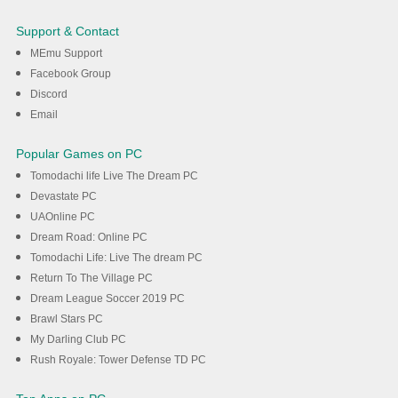
Cut Choice on PC with MEmu
Support & Contact
MEmu Support
DOWNLOAD
Facebook Group
Discord
Email
Popular Games on PC
Tomodachi life Live The Dream PC
Devastate PC
UAOnline PC
Dream Road: Online PC
Tomodachi Life: Live The dream PC
Return To The Village PC
Dream League Soccer 2019 PC
Brawl Stars PC
My Darling Club PC
Rush Royale: Tower Defense TD PC