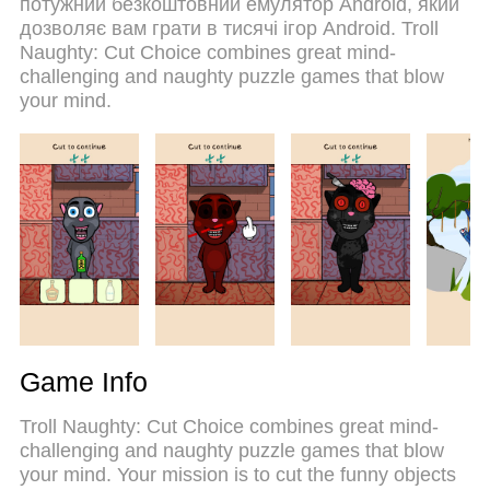
потужний безкоштовний емулятор Android, який
дзвінків. Новий MEmu 9 - найкращий вибір
дозволяє вам грати в тисячі ігор Android. Troll
використання Troll Naught: Cut Choice на вашому
Naughty: Cut Choice combines great mind-
комп’ютері. За допомогою нашого поглинання
challenging and naughty puzzle games that blow
менеджер із кількома примірниками одночасно
your mind.
дозволяє відкрити 2 або більше рахунків. І
найголовніше, наш ексклюзивний емуляційний
двигун може вивільнити весь потенціал вашого
ПК, зробити все гладким і приємним.
Game Info
Troll Naughty: Cut Choice combines great mind-
challenging and naughty puzzle games that blow
your mind. Your mission is to cut the funny objects