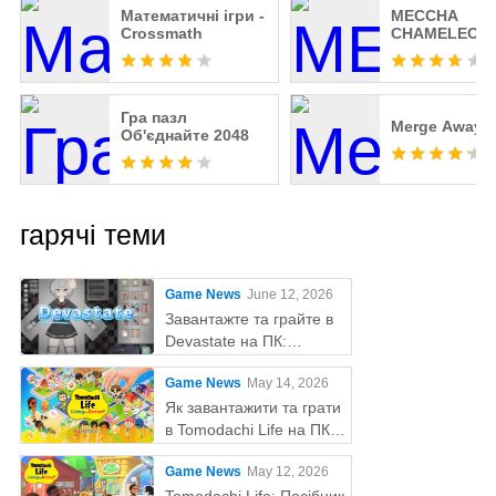
Математичні ігри -
MECCHA
Crossmath
CHAMELEON
Гра пазл
Merge Away!
Об'єднайте 2048
гарячі теми
Game News
June 12, 2026
Завантажте та грайте в
Devastate на ПК:
остаточний ігровий гайд
Game News
May 14, 2026
з MEmu Play
Як завантажити та грати
в Tomodachi Life на ПК
за допомогою MEmu
Game News
May 12, 2026