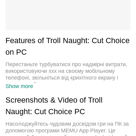
Features of Troll Naught: Cut Choice
on PC
Перестаньте турбуватися про надмірні витрати,
використовуючи ххх на своєму мобільному
телефоні, звільніться від крихітного екрану і
насолоджуйтеся використанням програми на
Show more
набагато більшому дисплеї. Відтепер отримуйте
повний екран свого додатка за допомогою
Screenshots & Video of Troll
клавіатури та миші. MEmu пропонує вам усі
Naught: Cut Choice PC
дивовижні функції, які ви очікували: швидка
установка та просте налаштування, інтуїтивно
Насолоджуйтесь чудовим досвідом гри на ПК за
зрозумілі елементи керування, більше обмежень
допомогою програми MEMU App Player. Це
від акумулятора, мобільних даних та тривожних