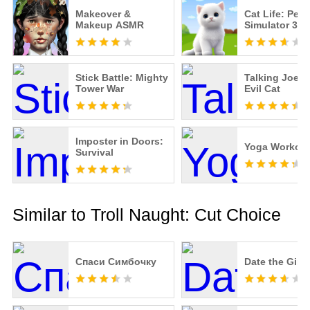
Makeover &
Cat Life: Pet
Makeup ASMR
Simulator 3D
Stick Battle: Mighty
Talking Joe - 
Tower War
Evil Cat
Imposter in Doors:
Yoga Workou
Survival
Similar to Troll Naught: Cut Choice
Спаси Симбочку
Date the Girl 