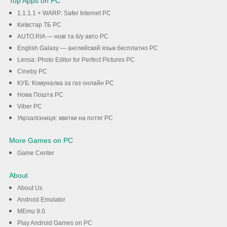
Top Apps on PC
1.1.1.1 + WARP: Safer Internet PC
Київстар TБ PC
AUTO.RIA — нові та б/у авто PC
English Galaxy — английский язык бесплатно PC
Lensa: Photo Editor for Perfect Pictures PC
Cineby PC
КУБ: Комуналка за газ онлайн PC
Нова Пошта PC
Viber PC
Укрзалізниця: квитки на потяг PC
More Games on PC
Game Center
About
About Us
Android Emulator
MEmu 9.0
Play Android Games on PC