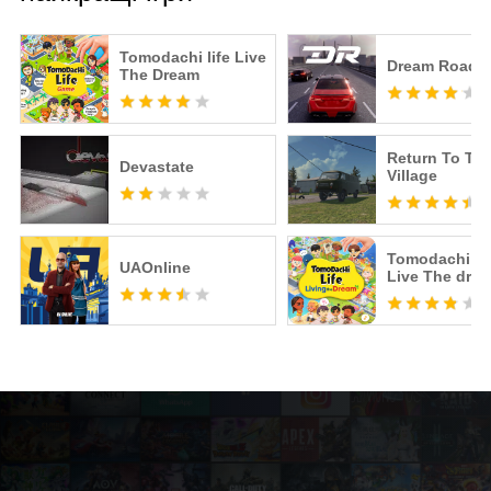
Tomodachi life Live
Dream Road: 
The Dream
Return To Th
Devastate
Village
Tomodachi Li
UAOnline
Live The dre