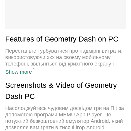
Features of Geometry Dash on PC
Перестаньте турбуватися про надмірні витрати,
використовуючи ххх на своєму мобільному
телефоні, звільніться від крихітного екрану і
насолоджуйтеся використанням програми на
Show more
набагато більшому дисплеї. Відтепер отримуйте
повний екран свого додатка за допомогою
Screenshots & Video of Geometry
клавіатури та миші. MEmu пропонує вам усі
Dash PC
дивовижні функції, які ви очікували: швидка
установка та просте налаштування, інтуїтивно
Насолоджуйтесь чудовим досвідом гри на ПК за
зрозумілі елементи керування, більше обмежень
допомогою програми MEMU App Player. Це
від акумулятора, мобільних даних та тривожних
потужний безкоштовний емулятор Android, який
дзвінків. Новий MEmu 9 - найкращий вибір
дозволяє вам грати в тисячі ігор Android.
використання Geometry Dash на вашому