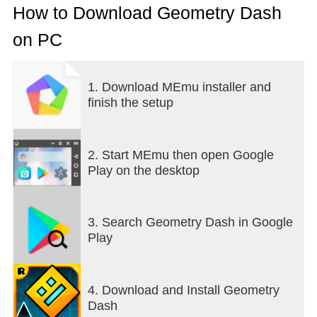
шлях через небезпечні проходи і колючі
How to Download Geometry Dash
перешкоди.
on PC
Простий в один дотик гра з великою кількістю
рівнів, які будуть тримати вас розважали
1. Download MEmu installer and
протягом кількох годин!
finish the setup
особливості гри
• Ритм на основі дій платформер!
2. Start MEmu then open Google
• Безліч рівнів з унікальними звуковими
Play on the desktop
доріжками!
• Створення і ділитися свої власні рівні за
допомогою редактора рівнів!
3. Search Geometry Dash in Google
• Відкрий нові іконки і кольору для
Play
налаштування вашого персонажа!
• Fly ракети, фліп-гравітацію і багато іншого!
• Використовуйте режим практики, щоб
4. Download and Install Geometry
відточувати свої навички!
Dash
• Безліч досягнень і нагород!