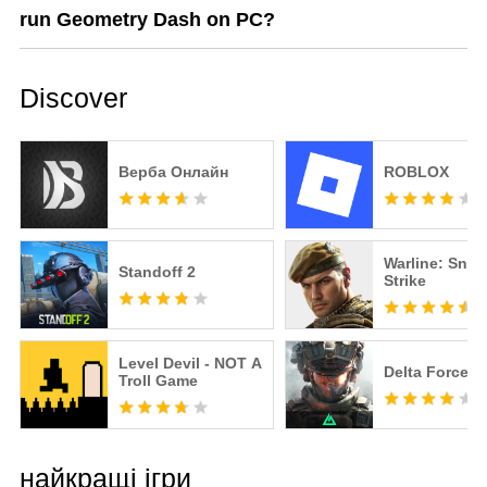
run Geometry Dash on PC?
Discover
Верба Онлайн
ROBLOX
Warline: Snip
Standoff 2
Strike
Level Devil - NOT A
Delta Force
Troll Game
найкращі ігри