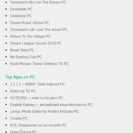
Tomodachi life Live The Dream PC
Devastate PC
UAOnline PC
Dream Road: Online PC
Tomodachi Life: Live The dream PC
Return To The Village PC
Dream League Soccer 2019 PC
Brawl Stars PC
My Darling Club PC
Rush Royale: Tower Defense TD PC
Top Apps on PC
1.1.1.1 + WARP: Safer Internet PC
Київстар TБ PC
AUTO.RIA — нові та б/у авто PC
English Galaxy — английский язык бесплатно PC
Lensa: Photo Editor for Perfect Pictures PC
Cineby PC
КУБ: Комуналка за газ онлайн PC
Нова Пошта PC