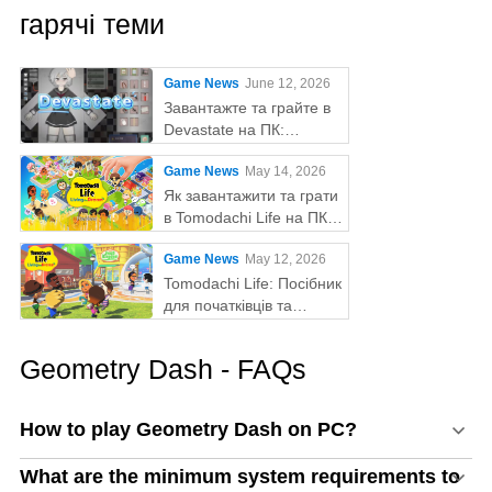
гарячі теми
Game News
June 12, 2026
Завантажте та грайте в
Devastate на ПК:
остаточний ігровий гайд
Game News
May 14, 2026
з MEmu Play
Як завантажити та грати
в Tomodachi Life на ПК
за допомогою MEmu
Game News
May 12, 2026
Tomodachi Life: Посібник
для початківців та
поради
Geometry Dash - FAQs
How to play Geometry Dash on PC?
What are the minimum system requirements to