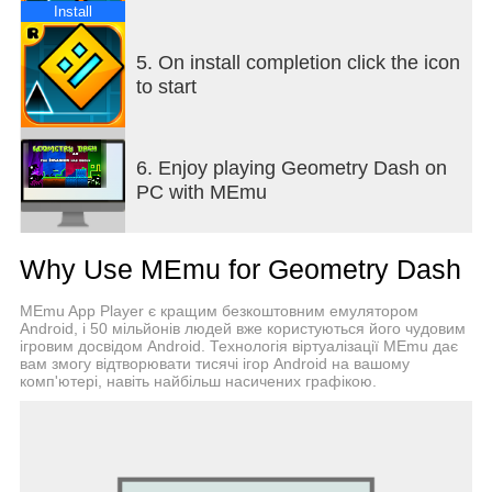
• Ні в додаток покупки!
Install
• Випробуйте себе з практично неможливо!
5. On install completion click the icon
Контактна особа: support@robtopgames.com
to start
6. Enjoy playing Geometry Dash on
PC with MEmu
Why Use MEmu for Geometry Dash
MEmu App Player є кращим безкоштовним емулятором
Android, і 50 мільйонів людей вже користуються його чудовим
ігровим досвідом Android. Технологія віртуалізації MEmu дає
вам змогу відтворювати тисячі ігор Android на вашому
комп'ютері, навіть найбільш насичених графікою.