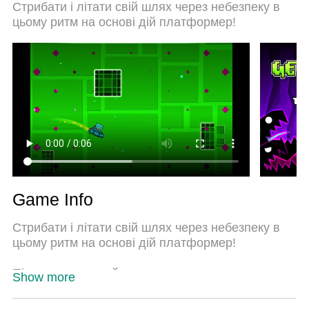
Стрибати і літати свій шлях через небезпеку в
комп’ютері. За допомогою нашого поглинання
цьому ритм на основі дій платформер!
менеджер із кількома примірниками одночасно
дозволяє відкрити 2 або більше рахунків. І
найголовніше, наш ексклюзивний емуляційний
двигун може вивільнити весь потенціал вашого
ПК, зробити все гладким і приємним.
Game Info
Стрибати і літати свій шлях через небезпеку в
цьому ритм на основі дій платформер!
Підготовка до майже неможливим завданням в
Show more
світі геометрії Dash. Натисніть свої навички до
межі, як ви стрибати, літати і перевертати свій