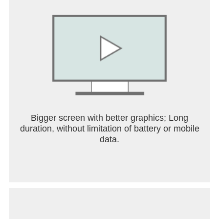
[Презентація мистецтва та бою]
Візуальні ефекти в стилі аніме/фентезі з
насиченим оточенням; бойові дії поєднують
механіку карт/стратегії з візуально відмінними
ефектами навичок.
[Монетизація та прогрес, керований подіями]
Безкоштовна модель з викликами в стилі гача,
обмеженими за часом подіями та наборами
магазину. Події для нових гравців та запуску
Bigger screen with better graphics; Long
дають прискорене зростання ресурсів.
duration, without limitation of battery or mobile
data.