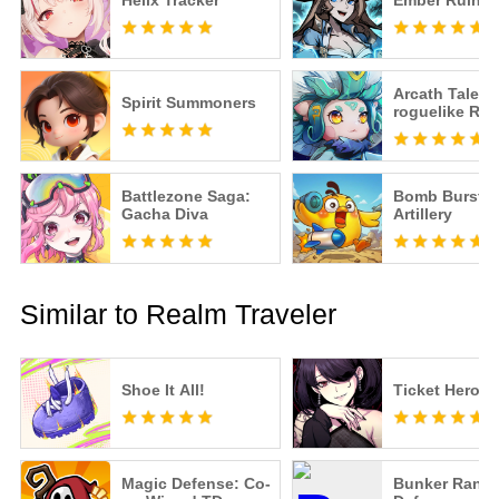
Helix Tracker
Ember Ruin
Arcath Tales:
Spirit Summoners
roguelike RP
Battlezone Saga:
Bomb Burst -
Gacha Diva
Artillery
Similar to Realm Traveler
Shoe It All!
Ticket Hero
Magic Defense: Co-
Bunker Rand