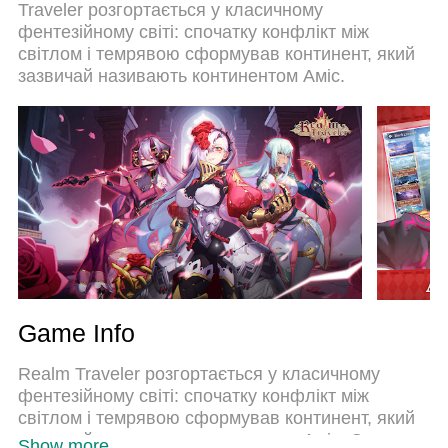
Traveler розгортається у класичному
комп’ютері. За допомогою нашого поглинання
фентезійному світі: спочатку конфлікт між
менеджер із кількома примірниками одночасно
світлом і темрявою сформував континент, який
дозволяє відкрити 2 або більше рахунків. І
зазвичай називають континентом Аміс.
найголовніше, наш ексклюзивний емуляційний
двигун може вивільнити весь потенціал вашого
ПК, зробити все гладким і приємним.
Game Info
Realm Traveler розгортається у класичному
фентезійному світі: спочатку конфлікт між
світлом і темрявою сформував континент, який
зазвичай називають континентом Аміс. Сили
Show more