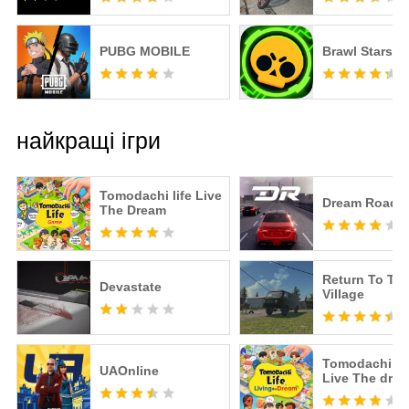
PUBG MOBILE
Brawl Stars
найкращі ігри
Tomodachi life Live
Dream Road: 
The Dream
Return To Th
Devastate
Village
Tomodachi Li
UAOnline
Live The dre