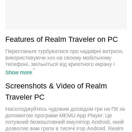
Features of Realm Traveler on PC
Перестаньте турбуватися про надмірні витрати,
використовуючи ххх на своєму мобільному
телефоні, звільніться від крихітного екрану і
насолоджуйтеся використанням програми на
Show more
набагато більшому дисплеї. Відтепер отримуйте
повний екран свого додатка за допомогою
Screenshots & Video of Realm
клавіатури та миші. MEmu пропонує вам усі
Traveler PC
дивовижні функції, які ви очікували: швидка
установка та просте налаштування, інтуїтивно
Насолоджуйтесь чудовим досвідом гри на ПК за
зрозумілі елементи керування, більше обмежень
допомогою програми MEMU App Player. Це
від акумулятора, мобільних даних та тривожних
потужний безкоштовний емулятор Android, який
дзвінків. Новий MEmu 9 - найкращий вибір
дозволяє вам грати в тисячі ігор Android. Realm
використання Realm Traveler на вашому