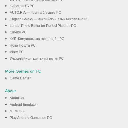
Київстар TБ PC
AUTO.RIA — нові та б/у авто PC
English Galaxy — английский язык бесплатно PC
Lensa: Photo Editor for Perfect Pictures PC
Cineby PC
КУБ: Комуналка за газ онлайн PC
Нова Пошта PC
Viber PC
Укрзалізниця: квитки на потяг PC
More Games on PC
Game Center
About
About Us
Android Emulator
MEmu 9.0
Play Android Games on PC