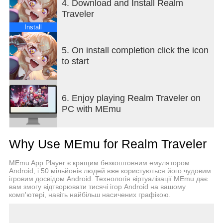
4. Download and Install Realm
підвищення рівня, просування по службі та
Traveler
спорядження.
Install
[Лічильники стихій/атрибутів та командна
стратегія]
5. On install completion click the icon
П'ять основних атрибутів (Вогонь / Вода / Вітер /
to start
Світло / Темрява). Склад команди та
протистояння стихій є ключовими для перемоги.
6. Enjoy playing Realm Traveler on
[Різноманітні режими гри]
PC with MEmu
Включає етапи сюжетної кампанії, підйоми на
вежі (Вежа Героїка), випадання предметів у
храмах та підземеллях (наприклад, Храм
Why Use MEmu for Realm Traveler
Алмеса, Підземелля Демонів), щотижневий або
рейдовий контент, PvP-арену та
MEmu App Player є кращим безкоштовним емулятором
багатокористувацькі битви на основі гільдій.
Android, і 50 мільйонів людей вже користуються його чудовим
ігровим досвідом Android. Технологія віртуалізації MEmu дає
вам змогу відтворювати тисячі ігор Android на вашому
[Спорядження / Руни / Управління ресурсами]
комп'ютері, навіть найбільш насичених графікою.
Гравці отримують руни, спорядження та
матеріали для покращення на етапах та подіях,
створюючи довгостроковий цикл прогресу.