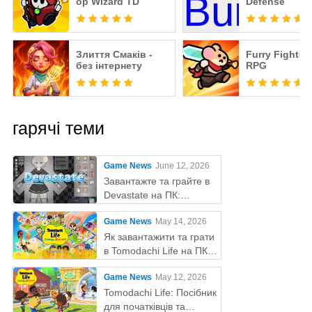
op Wizard TD
Defense
Злиття Смаків -
Furry Fighters
без інтернету
RPG
гарячі теми
Game News
June 12, 2026
Завантажте та грайте в
Devastate на ПК:
остаточний ігровий гайд
Game News
May 14, 2026
з MEmu Play
Як завантажити та грати
в Tomodachi Life на ПК
за допомогою MEmu
Game News
May 12, 2026
Tomodachi Life: Посібник
для початківців та