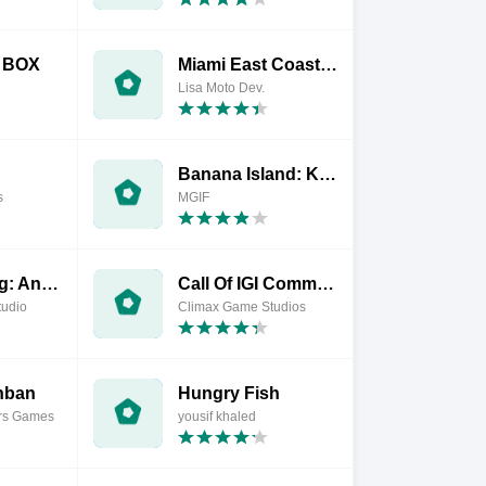
e BOX
Miami East Coast Hustle
Lisa Moto Dev.
Banana Island: Kong Journey
s
MGIF
Wild Hunting: Animal Shooting
Call Of IGI Commando: Mob Duty
tudio
Climax Game Studios
nban
Hungry Fish
ers Games
yousif khaled