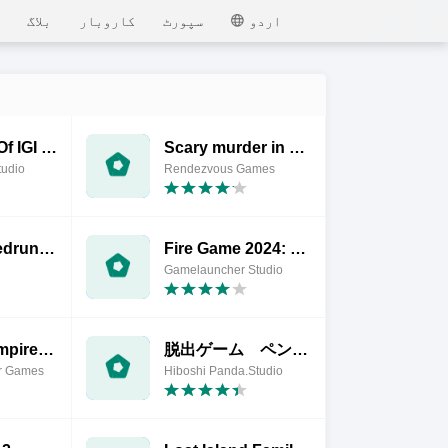
MEmu
اردو
سپورٹ
کاروبار
بلاگ
Secret Call Of IGI Commando
Scary murder in hotel craft
tudio
Rendezvous Games
Dream Speedrunner VS Hunters
Fire Game 2024: Offline Battle
Gamelauncher Studio
Ultimate Vampire Bat Simulator
脱出ゲーム ペンギンくんとシロクマのかわいいケーキ屋さん
or Games
Hiboshi Panda.Studio