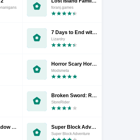
 2
Lost Island Family Farm Game
enanigans
foranj.games
7 Days to End with You
Lizardry
Horror Scary Horror Games
Modsmeta
Broken Sword: Reforged
StoreRider
Z.O.N.A Shadow of Limansk Redu
Super Block Adventure
Super Block Adventure