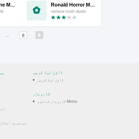
7Days: Offline Mystery Story
Ronald Horror McDonald's 2
td.
rainbow crush studio
...
8
ڈاؤن لوڈ کریں
پی
ڈاؤن لوڈ کریں
کاروبار
کاروبار کے لیے Memu
این
پی سی پر اینڈر