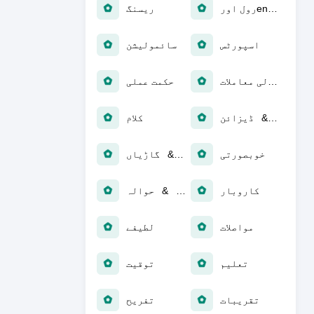
رول اورensp؛ پلے ہو رہا
ریسنگ
اسپورٹس
سائمولیشن
معمولی معاملات
حکمت عملی
آرٹ & ڈیزائن
کلام
خوبصورتی
آٹو && گاڑیاں
کاروبار
کتابیں & حوالہ
مواصلات
لطیفے
تعلیم
توقیت
تقریبات
تفریح