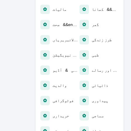
کھانا &&ensp؛ مشروبات
مالیات
گھر
صحت &&ensp؛ تندرستی
طرز زندگی
لائبریریاں &&ensp؛ ڈیمو
طبی
نقشہ & نیویگیشن
خبریں اور رسالے
موسیقی & آڈیو
ذاتیاتی
والدیت
پیداوری
فوٹوگرافی
سماجی
خریداری