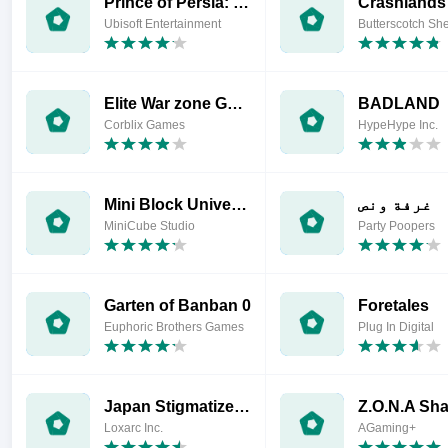
Prince of Persia: Lost Crown
Crashlands
Ubisoft Entertainment
Butterscotch Sh
Elite War zone Game Battle PVP
BADLAND
Corblix Games
HypeHype Inc.
غرفة ونص
Mini Block Universe
MiniCube Studio
Party Poopers
Garten of Banban 0
Foretales
Euphoric Brothers Games
Plug In Digital
Japan Stigmatized Property
Loxarc Inc.
AGaming+