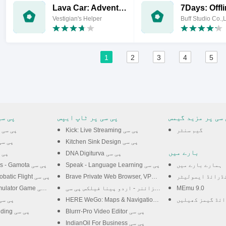
Lava Car: Adventure Car
Vestigian's Helper
Buff Studio Co.,L
1
2
3
4
5
 سی پر مزید گیمس
پی سی پر ٹاپ ایپس
پی سی
گیم سنٹر
Kick: Live Streaming پی سی
Zombie Tsunami پی سی
Kitchen Sink Design پی سی
Shadow Slayer پی 
بارے میں
DNA Digiturva پی سی
weet Dance
ہمارے بارے میں
Speak - Language Learning پی سی
Rise of Kingdoms - Gamota پی سی
ڈرائڈ ایمولیٹر
Brave Private Web Browser, VPN پی سی
Blue Angels: Aerobatic Flight پی سی
MEmu 9.0
اردو ڈیزائنر - اردو پینا فیلکس پی سی
Pakistan Car Simulator Game پی سی
ائڈ گیمز کھیلیں
HERE WeGo: Maps & Navigation پی سی
Offroad Runner پی س
Blurrr-Pro Video Editor پی سی
Crafting and Building پی سی
IndianOil For Business پی سی