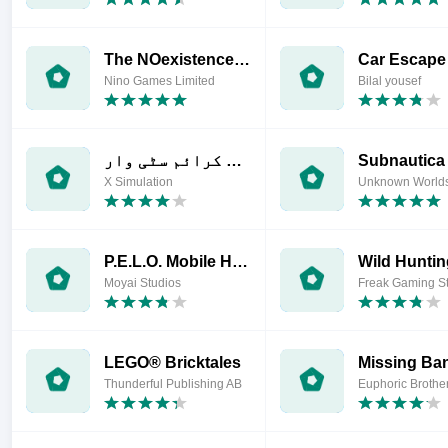
The NOexistenceN of you AND me
Car Escap
Nino Games Limited
Bilal yousef
Subnautica
اصلی گینگسٹر کرائم سٹی وار
X Simulation
Unknown World
P.E.L.O. Mobile Horror
Moyai Studios
Freak Gaming S
LEGO® Bricktales
Missing Ba
Thunderful Publishing AB
Euphoric Broth