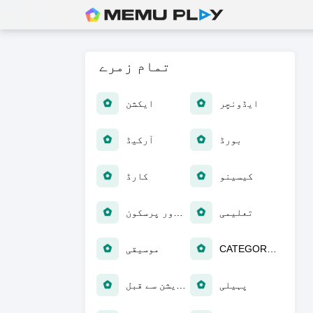
تمام زمرے
ایڈونچر
ایکشن
بورڈ
آرکیڈ
کیسینو
کارڈ
تعلیمی
آرام دہ اور پرسکون
CATEGORY_NULL
موسیقی
پہیلی
رجسٹریشن سے قبل