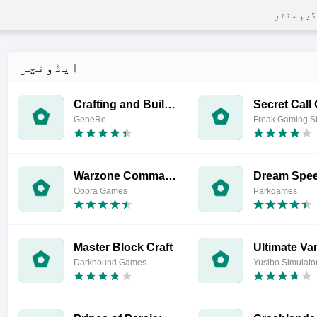
گیم سنٹر
ایڈونچر
Crafting and Building
GeneRe
Freak Gaming S
Warzone Commander: FT Commando
Oopra Games
Parkgames
Master Block Craft
Darkhound Games
Yusibo Simulat