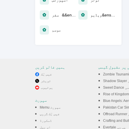
ٹولز
اسپورٹس
ویڈیو&ensp؛ پلیئرز
سفر &&ensp؛ مقامی
موسم
 پر مقبول گیمس
ہمیں فالو کریں
فیس بُک
سی
ٹویٹر
S پی سی
یوٹیوب
سپورٹ
Memu سپورٹ
ی
فیس بُک گروپ
ڈسکورڈ
Evertale پی سی
ای میل