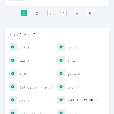
1
2
3
4
5
6
تمام زمرے
ایڈونچر
ایکشن
بورڈ
آرکیڈ
کیسینو
کارڈ
تعلیمی
آرام دہ اور پرسکون
CATEGORY_NULL
موسیقی
پہیلی
رجسٹریشن سے قبل