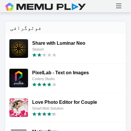
فوٹوگرافی
Share with Luminar Neo
Skylum
PixelLab - Text on Images
Coders Studio
Love Photo Editor for Couple
Smart Mob Solution