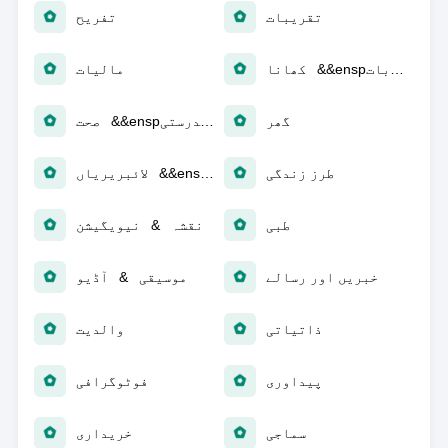
تقریبات
تفریح
کھانا &&ensp؛ مشروبات
مالیات
گھر
صحت &&ensp؛ تندرستی
طرز زندگی
لائبریریاں &&ensp؛ ڈیمو
طبی
نقشہ & نیویگیشن
خبریں اور رسالے
موسیقی & آڈیو
ذاتیاتی
والدیت
پیداوری
فوٹوگرافی
سماجی
خریداری