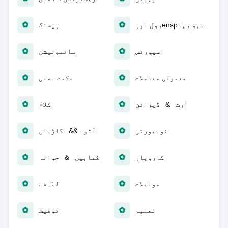
رول اورensp؛ پلے ہو رہا
ریسنگ
اسپورٹس
سائمولیشن
معمولی معاملات
حکمت عملی
آرٹ & ڈیزائن
کلام
خوبصورتی
آٹو && گاڑیاں
کاروبار
کتابیں & حوالہ
مواصلات
لطیفے
تعلیم
توقیت