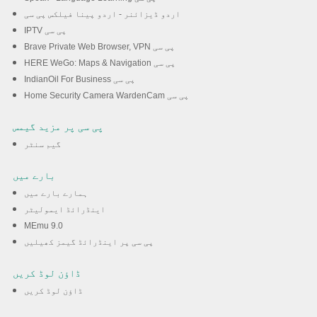
اردو ڈیزائنر - اردو پینا فیلکس پی سی
IPTV پی سی
Brave Private Web Browser, VPN پی سی
HERE WeGo: Maps & Navigation پی سی
IndianOil For Business پی سی
Home Security Camera WardenCam پی سی
پی سی پر مزید گیمس
گیم سنٹر
بارے میں
ہمارے بارے میں
اینڈرائڈ ایمولیٹر
MEmu 9.0
پی سی پر اینڈرائڈ گیمز کھیلیں
ڈاؤن لوڈ کریں
ڈاؤن لوڈ کریں