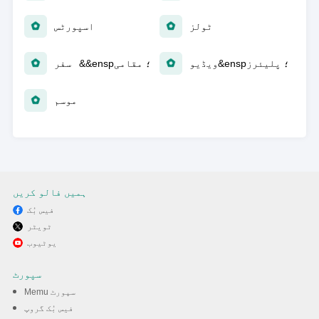
ٹولز
اسپورٹس
ویڈیو&ensp؛ پلیئرز
سفر &&ensp؛ مقامی
موسم
ہمیں فالو کریں
فیس بُک
ٹویٹر
یوٹیوب
سپورٹ
Memu سپورٹ
فیس بُک گروپ