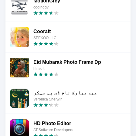
MotionGrey
cooingdv
Cooraft
SEEKOO LLC
Eid Mubarak Photo Frame Dp
hlnsoft
عید مبارک نام ڈی پی میکر
Veronica Sherwin
HD Photo Editor
AT Software Developers