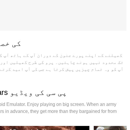
پی سی پر k Wars
تک محدود نہیں ہونے چاہئیں۔ پرو کی طرح کھیلیں اور 
ڈیٹا کی کوئی حد نہیں ہے اور پریشان کن
اسکرین شاٹس اور Back Wars پی سی کی ویڈیو
ڈیوائس پر 2 یا زیادہ اکاؤنٹس پلے کرنا ممکن 
 Emulator. Enjoy playing on big screen. When an army
خصوصی ایمولیشن انجن آپ کے پی سی کی مکمل طاقت ریلی
ars in advance, they get more than they bargained for from