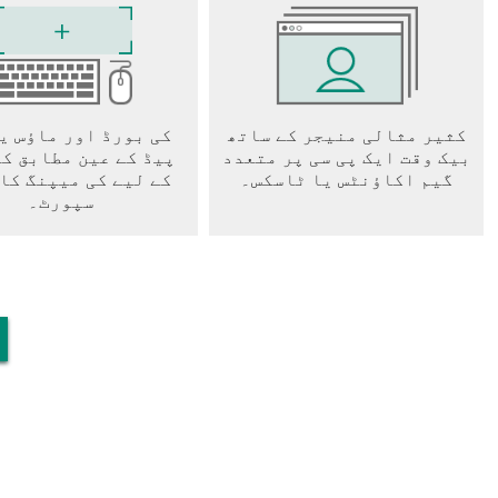
ur instructions. But please bear in mind that they can only do
orities!
ng, you can always zoom in or out by pinching at the centre of
کثیر مثالی منیجر کے ساتھ
کی بورڈ اور ماؤس ی
بیک وقت ایک پی سی پر متعدد
پیڈ کے عین مطابق ک
گیم اکاؤنٹس یا ٹاسکس۔
کے لیے کی میپنگ کا
o increase your territory by moving units from one area to
سپورٹ۔
isting territory or attempt to seize a rival territory. Note that
ilable to travel - which necessarily makes it harder to invade
row after each round, so it is important to control as many as
eal over time, so it is a good idea to work with different
e I have made yet, and may require a high-end device to run at
to reduce the number of characters on screen, or tone down