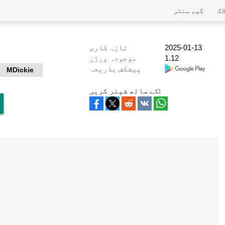
اگ
گیم سنٹر
2025-01-13
تازہ کاری
1.12
موجودہ ورژن
پیشکش بذریعہ
MDickie
کے ساتھ شیئر کریں: