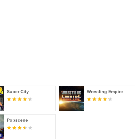
d ever explain here, so I hope you enjoy figuring some things
Super City
Wrestling Empire
Popscene