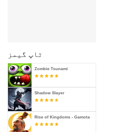
ٹاپ گیمز
Zombie Tsunami
Shadow Slayer
Rise of Kingdoms - Gamota