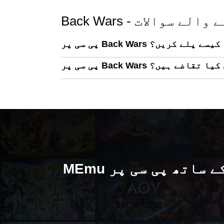
ے جانے والے سوالات
پی سی پر Back Wars کیسے پلے کریں؟
سسٹم کے کیا تقاضے ہیں؟
MEmu کے ساتھ پی سی پر Back Wars کھیلنے کا لطف