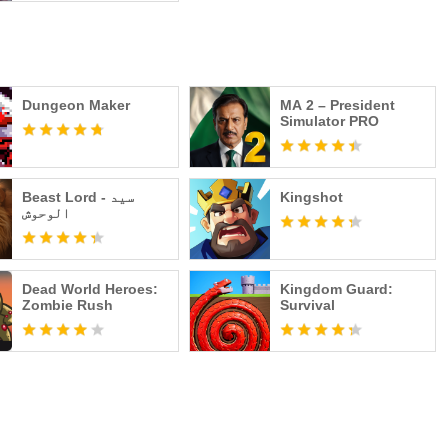
Dungeon Maker
MA 2 – President
Simulator PRO
Kingshot
Beast Lord - سيد
الوحوش
Dead World Heroes:
Kingdom Guard:
Zombie Rush
Survival