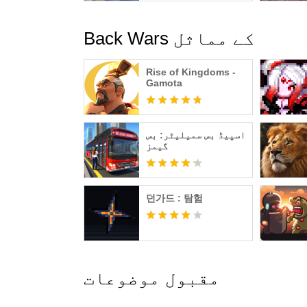
Back Wars کے مماثل
Rise of Kingdoms -
Gamota
اسپیڈ بس سمیلیٹر: بس
گیمز
던가드 : 탐험
مقبول موضوعات