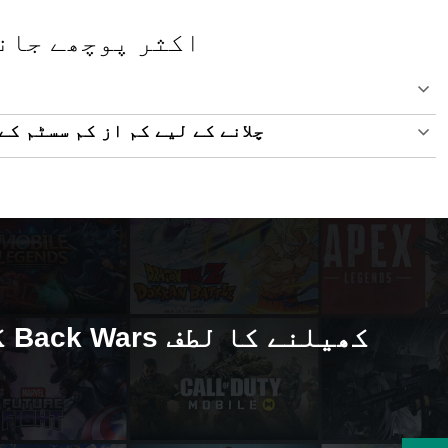
Back Wars - اکثر پوچھ
پی سی پر Back Wars چلانے کے لیے کم از کم 