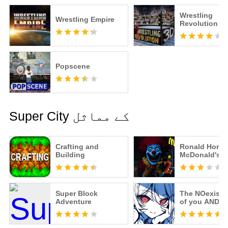
Wrestling
Wrestling Empire
Revolution 3
Popscene
Super City کے مماثل
Crafting and
Ronald Horro
Building
McDonald's 2
Super Block
The NOexist
Adventure
of you AND m