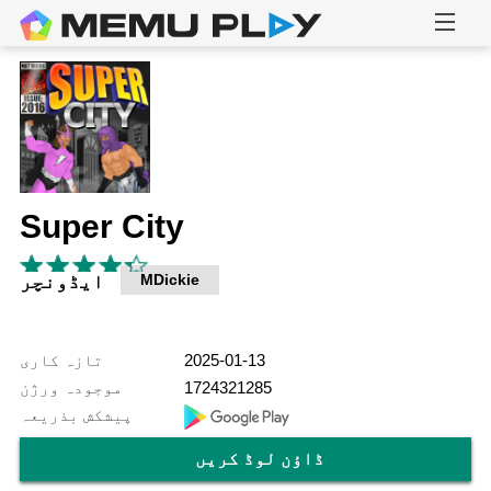
Super City
ایڈونچر
MDickie
تازہ کاری
2025-01-13
موجودہ ورژن
1724321285
پیشکش بذریعہ
ڈاؤن لوڈ کریں