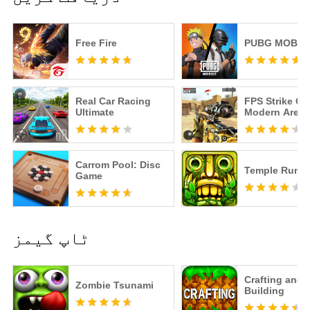
Free Fire
PUBG MOBIL
Real Car Racing
FPS Strike Op
Ultimate
Modern Aren
Carrom Pool: Disc
Temple Run 2
Game
ٹاپ گیمز
Crafting and
Zombie Tsunami
Building