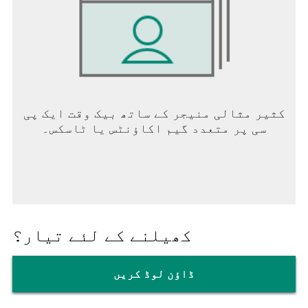
کثیر مثالی منیجر کے ساتھ بیک وقت ایک پی
سی پر متعدد گیم اکاؤنٹس یا ٹاسکس۔
کھیلنے کے لئے تیار؟
ڈاؤن لوڈ کریں