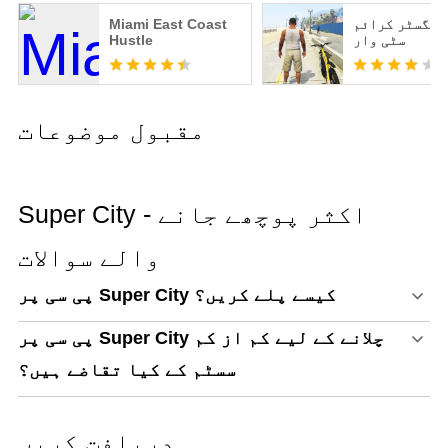
Miami East Coast
اصلی گینگسٹر
Hustle
سٹی وار
مقبول موضوعات
Super City - اکثر پوچھے جانے
والے سوالات
پی سی پر Super City کیسے پلے کریں؟
پی سی پر Super City چلانے کے لیے کم از کم
سسٹم کے کیا تقاضے ہیں؟
دریافت کریں