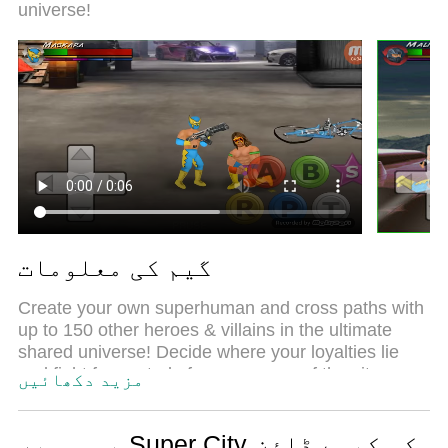
universe!
سسٹم Super City کو ایک ریئل پی سی گیم بناتا
ہے۔ MEmu کثیر نظیری منیجرایک ہی ڈیوائس
پر 2 یا زیادہ اکاؤنٹس پلے کرنا ممکن بناتا
ہے۔ اور سب سے اہم بات یہ ہے کہ، ہمارا
خصوصی ایمولیشن انجن آپ کے پی سی کی مکمل
طاقت ریلیز کرتے ہوئے ہر چیز ہموار بنا
سکتا ہے۔
گیم کی معلومات
Create your own superhuman and cross paths with
up to 150 other heroes & villains in the ultimate
shared universe! Decide where your loyalties lie
and fight for control of every corner of the city as
مزید دکھائیں
your own unique story plays out. Inheriting its
combat system from the wrestling series, this game
supercharges the action with new powers,
پی سی پر Super City کو کیسے ڈاؤن