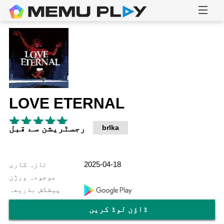
LOVE ETERNAL
brlka
رجسٹریشن سے قبل
2025-04-18
تازہ کاری
موجودہ ورژن
پیشکش بذریعہ
ڈاؤن لوڈ کریں