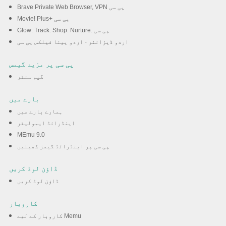
Brave Private Web Browser, VPN پی سی
Movie! Plus+ پی سی
Glow: Track. Shop. Nurture. پی سی
اردو ڈیزائنر - اردو پینا فیلکس پی سی
پی سی پر مزید گیمس
گیم سنٹر
بارے میں
ہمارے بارے میں
اینڈرائڈ ایمولیٹر
MEmu 9.0
پی سی پر اینڈرائڈ گیمز کھیلیں
ڈاؤن لوڈ کریں
ڈاؤن لوڈ کریں
کاروبار
کاروبار کے لیے Memu