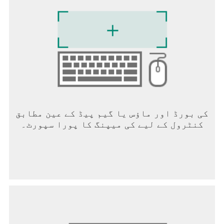
کی بورڈ اور ماؤس یا گیم پیڈ کے عین مطابق
کنٹرول کے لیے کی میپنگ کا پورا سپورٹ۔