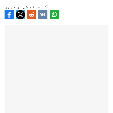
کے ساتھ شیئر کریں: