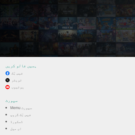
ہمیں فالو کریں
فیس بُک
ٹویٹر
MEmu کے ساتھ پی سی پر
یوٹیوب
LOVE ETERNAL کھیلنے کا
سپورٹ
لطف لیں
Memu سپورٹ
فیس بُک گروپ
ڈسکورڈ
ڈاؤن لوڈ کریں
ای میل