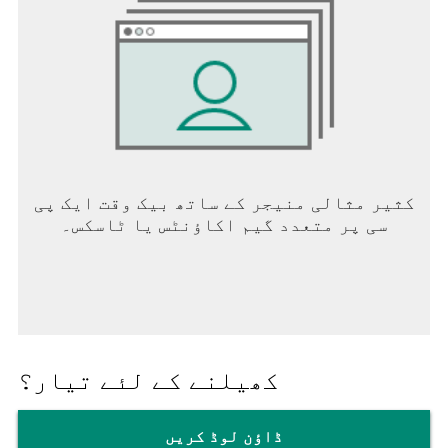
کثیر مثالی منیجر کے ساتھ بیک وقت ایک پی
سی پر متعدد گیم اکاؤنٹس یا ٹاسکس۔
کھیلنے کے لئے تیار؟
ڈاؤن لوڈ کریں