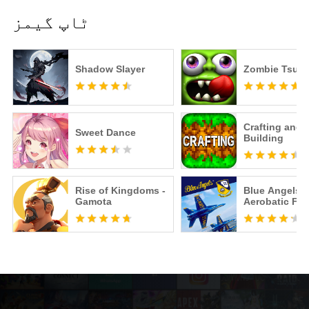
ٹاپ گیمز
Shadow Slayer
Zombie Tsun
Crafting and
Sweet Dance
Building
Rise of Kingdoms -
Blue Angels:
Gamota
Aerobatic Fli