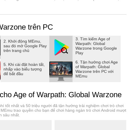
a sự phức tạp của xung đột toàn cầu, đưa ra những quyết
n trường!
 Warzone trên PC
3. Tìm kiếm Age of
thực hiện các cuộc tấn công chiến thuật. Những quyết định
2. Khởi động MEmu,
Warpath: Global
sau đó mở Google Play
 định số phận của quốc gia bạn. Dẫn dắt lực lượng của bạn
Warzone trong Google
trên trang chủ
Play
6. Tận hưởng chơi Age
5. Khi cài đặt hoàn tất,
of Warpath: Global
nhấp vào biểu tượng
Warzone trên PC với
để bắt đầu
bộ binh và xe bọc thép đến không quân. Nghiên cứu và triển
MEmu
ượng phong trong cuộc chạy đua vũ trang không ngừng phát
cho Age of Warpath: Global Warzone
 tốt nhất và 50 triệu người đã tận hưởng trải nghiệm chơi trò chơi
hế giới. Tham gia vào các trận chiến nhiều người chơi dữ
a MEmu trao quyền cho bạn để chơi hàng ngàn trò chơi Android mượt
n sâu nhất.
thân trong một chiến dịch chơi đơn năng động. Kỹ năng chiến
toàn cầu.