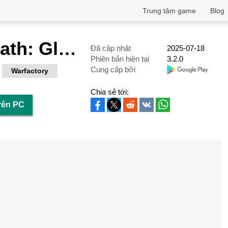
Trung tâm game
Blog
Age of Warpath: Global Warzone
Đã cập nhật
2025-07-18
Phiên bản hiện tại
3.2.0
Cung cấp bởi
Warfactory
Chia sẻ tới:
trên PC