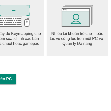
các cuộc diễn tập ngoại giao để đạt được mục tiêu của bạn.
và quyết định khi nào đàm phán và khi nào giải phóng toàn
đầy đủ Keymapping cho
Nhiều tài khoản trò chơi hoặc
iểm soát chính xác bàn
tác vụ cùng lúc trên một PC với
trên đất căn cứ của bạn để tạo ra một lò ấp máy móc chiến
à chuột hoặc gamepad
Quản lý Đa năng
ìa khóa để đứng vững trên chiến trường.
facebook.com/AgeofWarpath/
trên PC