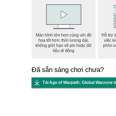
[Liên minh và Ngoại giao]
Tạo hoặc tham gia liên minh và tham gia vào 
Điều hướng sự phức tạp của quan hệ quốc tế 
bộ sức mạnh quân sự của bạn.
Màn hình lớn hơn cùng với đồ
Hỗ trợ 
[Xây dựng Nhà máy Chiến tranh]
hoạ tốt hơn; thời lượng dài,
việc k
Xây dựng và nâng cấp nhiều cơ sở khác nhau 
không giới hạn về pin hoặc dữ
phím v
tranh. Một đế chế công nghiệp mạnh mẽ là ch
liệu di động
Trang người hâm mộ Facebook: https://www.
Đã sẵn sàng chơi chưa?
Tải Age of Warpath: Global Warzone 