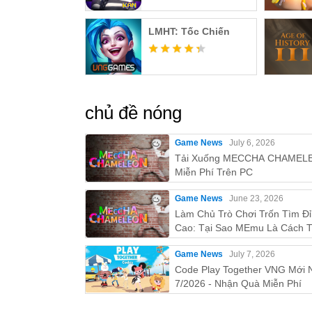
LMHT: Tốc Chiến
chủ đề nóng
Game News
July 6, 2026
Tải Xuống MECCHA CHAMEL
Miễn Phí Trên PC
Game News
June 23, 2026
Làm Chủ Trò Chơi Trốn Tìm Đ
Cao: Tại Sao MEmu Là Cách T
Nhất Để Chơi MECCHA
Game News
July 7, 2026
CHAMELEON Trên PC!
Code Play Together VNG Mới 
7/2026 - Nhận Quà Miễn Phí