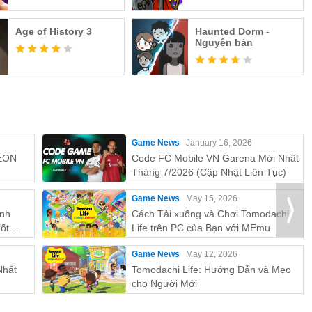
Age of History 3
Haunted Dorm -
Nguyên bản
Game News
January 16, 2026
EON
Code FC Mobile VN Garena Mới Nhất
Tháng 7/2026 (Cập Nhật Liên Tục)
Game News
May 15, 2026
ỉnh
Cách Tải xuống và Chơi Tomodachi
ốt
Life trên PC của Bạn với MEmu
Game News
May 12, 2026
Nhất
Tomodachi Life: Hướng Dẫn và Mẹo
cho Người Mới