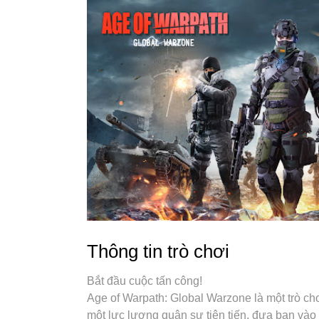
chơi thôi hãy để chúng tôi quan tâm đến tất cả
Thông tin trò chơi
Bắt đầu cuộc tấn công!
Age of Warpath: Global Warzone là một trò ch
một lực lượng quân sự tiên tiến, đưa bạn vào 