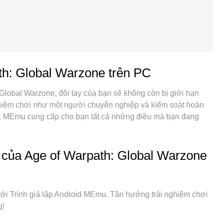
th: Global Warzone trên PC
Global Warzone, đôi tay của bạn sẽ không còn bị giới hạn
nghiệm chơi như một người chuyên nghiệp và kiểm soát hoàn
t. MEmu cung cấp cho bạn tất cả những điều mà bạn đang
 Global Warzone trên PC. Miễn là bạn muốn chơi, bởi nó
 các cuộc gọi làm phiền. MEmu 9 hoàn toàn là sự lựa chọn tốt
trên PC. Với sự chuẩn bị về chuyên môn của chúng tôi, hệ
của Age of Warpath: Global Warzone
arpath: Global Warzone trở thành một trò chơi thực sự trên
bởi sự tiếp thu của chúng tôi, có thể phát 2 hoặc nhiều tài
ọng nhất, công cụ mô phỏng độc quyền của chúng tôi có thể
với Trình giả lập Android MEmu. Tận hưởng trải nghiệm chơi
ọi thứ hoạt động trơn tru nhất có thể. Chúng tôi biết rằng
g!
 cũng là mong muốn của mỗi game thủ, vì vậy các bạn chỉ cần