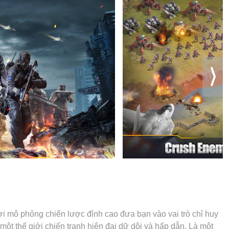
 trải nghiệm đó.
ơi mô phỏng chiến lược đỉnh cao đưa bạn vào vai trò chỉ huy
một thế giới chiến tranh hiện đại dữ dội và hấp dẫn. Là một