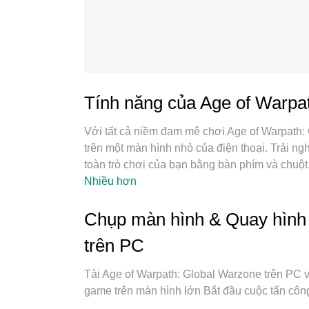
Tính năng của Age of Warpa
Với tất cả niềm đam mê chơi Age of Warpath: 
trên một màn hình nhỏ của điện thoại. Trải 
toàn trò chơi của bạn bằng bàn phím và chuộ
mong đợi. Tải xuống và chơi Age of Warpath:
Nhiều hơn
không còn giới hạn về pin, dữ liệu di động và
nhất để chơi Age of Warpath: Global Warzone 
Chụp màn hình & Quay hình 
thống sơ đồ bàn phím tinh tế làm cho Age of W
trên PC
PC. Trình Quản lý đa năng, đã được chăm chút 
khoản trên cùng một thiết bị. Và điều quan tr
Tải Age of Warpath: Global Warzone trên PC 
phát huy toàn bộ tiềm năng PC của bạn, giúp m
game trên màn hình lớn Bắt đầu cuộc tấn côn
quá trình tận hưởng hạnh phúc ở mỗi trò chơi