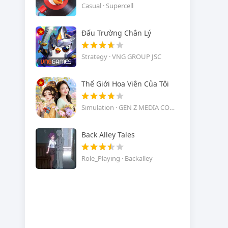
Casual · Supercell
Đấu Trường Chân Lý
Strategy · VNG GROUP JSC
Thế Giới Hoa Viên Của Tôi
Simulation · GEN Z MEDIA COMPANY LIMITED
Back Alley Tales
Role_Playing · Backalley