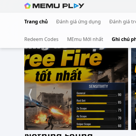
Skip
to
Trang chủ
Đánh giá ứng dụng
Đánh giá tr
content
Redeem Codes
MEmu Mới nhất
Ghi chú p
Nothing Found