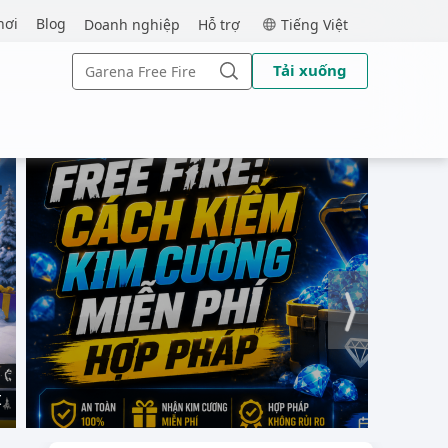
MEmu
hơi
Blog
Doanh nghiệp
Hỗ trợ
Tiếng Việt
Search
Tải xuống
for:
Search
t