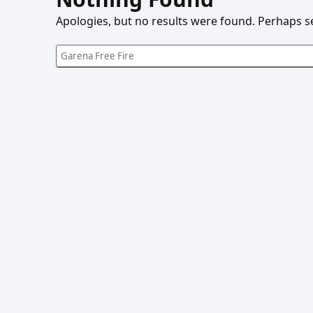
Apologies, but no results were found. Perhaps sea
S
e
a
r
c
h
f
o
r
: