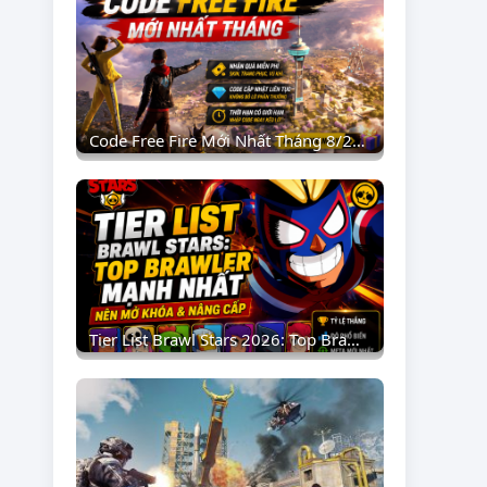
Code Free Fire Mới Nhất Tháng 8/2026: Nhận Quà Miễn Phí
Tier List Brawl Stars 2026: Top Brawler Mạnh Nhất Nên Mở Khóa & Nâng Cấp