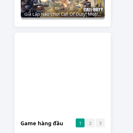
Giả Lập Nào Chơi Call Of Duty: Mobile VN Trên PC Mượt Nhất? (Cập Nhật 2026)
Game hàng đầu
1
2
3