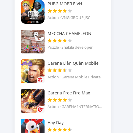
PUBG MOBILE VN
Action · VNG GROUP JSC
MECCHA CHAMELEON
Puzzle · Shakila developer
Garena Liên Quân Mobile
Action · Garena Mobile Private
Garena Free Fire Max
Action · GARENA INTERNATIONAL I
Hay Day