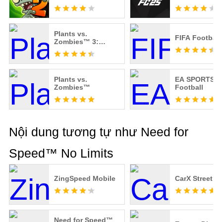
Plants vs.
FIFA Football
Zombies™ 3:
Evolved
Plants vs.
EA SPORTS Ta
Zombies™
Football
Nội dung tương tự như Need for
Speed™ No Limits
ZingSpeed Mobile
CarX Street
Need for Speed™