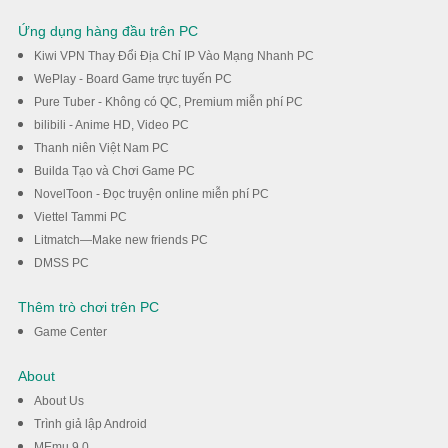
Ứng dụng hàng đầu trên PC
Kiwi VPN Thay Đổi Địa Chỉ IP Vào Mạng Nhanh PC
WePlay - Board Game trực tuyến PC
Pure Tuber - Không có QC, Premium miễn phí PC
bilibili - Anime HD, Video PC
Thanh niên Việt Nam PC
Builda Tạo và Chơi Game PC
NovelToon - Đọc truyện online miễn phí PC
Viettel Tammi PC
Litmatch—Make new friends PC
DMSS PC
Thêm trò chơi trên PC
Game Center
About
About Us
Trình giả lập Android
MEmu 9.0