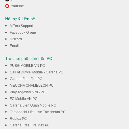
Tận hưởng chơi Need for
Youtube
Speed™ No Limits trên PC với
Hỗ trợ & Liên hệ
MEmu
MEmu Support
Facebook Group
Discord
Tải về
Email
Trò chơi phổ biến trên PC
PUBG MOBILE VN PC
Call of Duty®: Mobile - Garena PC
Garena Free Fire PC
MECCHA CHAMELEON PC
Play Together VNG PC
FC Mobile VN PC
Garena Liên Quân Mobile PC
Tomodachi Life: Live The dream PC
Roblox PC
Garena Free Fire Max PC