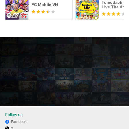
Tomodachi Li
FC Mobile VN
Live The dre
Follow us
Facebook
X