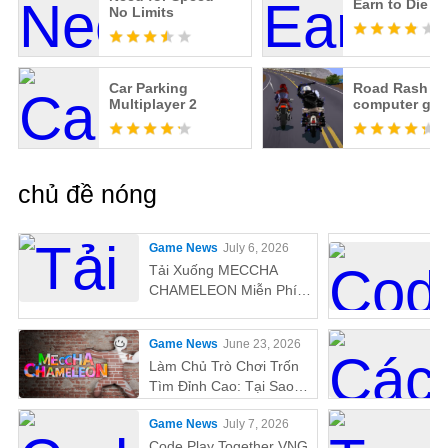
Earn to Die
No Limits
Car Parking
Road Rash li
Multiplayer 2
computer ga
chủ đề nóng
Game News
July 6, 2026
Tải Xuống MECCHA
CHAMELEON Miễn Phí
Trên PC
Game News
June 23, 2026
Làm Chủ Trò Chơi Trốn
Tìm Đỉnh Cao: Tại Sao
MEmu Là Cách Tốt Nhất
Game News
July 7, 2026
Để Chơi MECCHA
CHAMELEON Trên PC!
Code Play Together VNG