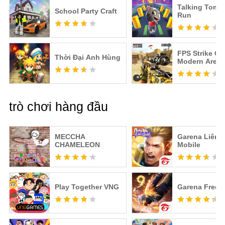
Talking Tom 
School Party Craft
Run
FPS Strike Op
Thời Đại Anh Hùng
Modern Aren
trò chơi hàng đầu
MECCHA
Garena Liên 
CHAMELEON
Mobile
Play Together VNG
Garena Free F