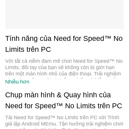
Tính năng của Need for Speed™ No
Limits trên PC
Với tất cả niềm đam mê chơi Need for Speed™ No
Limits, đôi tay của bạn sẽ không còn bị giới hạn
trên một màn hình nhỏ của điện thoại. Trải nghiệm
chơi như một người chuyên nghiệp và kiểm soát
Nhiều hơn
hoàn toàn trò chơi của bạn bằng bàn phím và
chuột. MEmu cung cấp cho bạn tất cả những điều
Chụp màn hình & Quay hình của
mà bạn đang mong đợi. Tải xuống và chơi Need
Need for Speed™ No Limits trên PC
for Speed™ No Limits trên PC. Miễn là bạn muốn
chơi, bởi nó không còn giới hạn về pin, dữ liệu di
Tải Need for Speed™ No Limits trên PC với Trình
động và các cuộc gọi làm phiền. MEmu 9 hoàn
giả lập Android MEmu. Tận hưởng trải nghiệm chơi
toàn là sự lựa chọn tốt nhất để chơi Need for