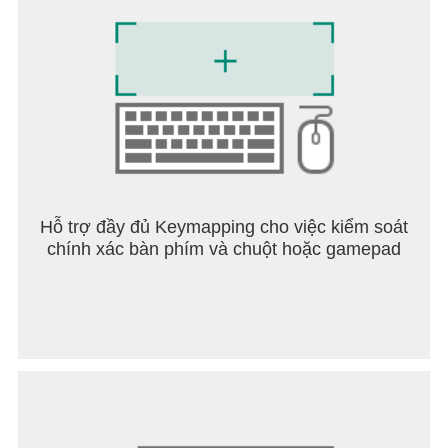
This app: requires a persistent Internet connection
(network fees may apply); Requires acceptance of
EA’s Privacy & Cookie Policy and User Agreement.
includes in-game advertising; collects data through
third party analytics technology (see Privacy &
Cookie Policy for details); contains direct links to
the Internet and social networking sites intended for
an audience over 13.
Hỗ trợ đầy đủ Keymapping cho việc kiểm soát
chính xác bàn phím và chuột hoặc gamepad