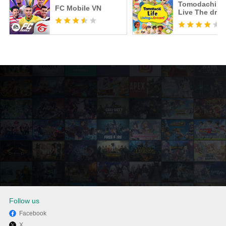
Tomodachi Li
FC Mobile VN
Live The dre
Follow us
Facebook
X