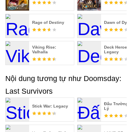
Rage of Destiny
Dawn of Dyna
Viking Rise:
Deck Heroes:
Valhalla
Legacy
Nội dung tương tự như Doomsday:
Last Survivors
Đấu Trường 
Stick War: Legacy
Lý