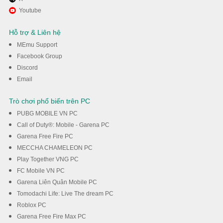
Tận hưởng chơi Doomsday:
Youtube
Last Survivors trên PC với
Hỗ trợ & Liên hệ
MEmu
MEmu Support
Facebook Group
Discord
Tải về
Email
Trò chơi phổ biến trên PC
PUBG MOBILE VN PC
Call of Duty®: Mobile - Garena PC
Garena Free Fire PC
MECCHA CHAMELEON PC
Play Together VNG PC
FC Mobile VN PC
Garena Liên Quân Mobile PC
Tomodachi Life: Live The dream PC
Roblox PC
Garena Free Fire Max PC