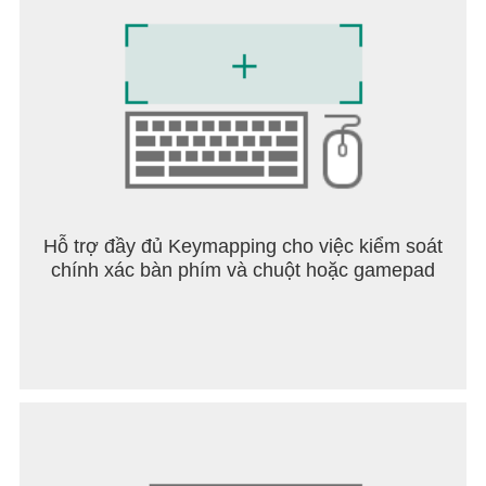
Những Anh hùng Độc đáo
Thiết kế Anh hùng chân thực và hấp dẫn khắc họa
những người sống sót từ nhiều tầng lớp khác
nhau. Tuyển mộ những Anh hùng tài năng để dẫn
dắt quân đội của bạn, bảo vệ Nơi trú ẩn và chinh
phục một trong những trò chơi chiến lược hay nhất!
Chỉ huy, bạn đã sẵn sàng sống sót qua ngày tận
thế chưa?
Trở thành người giỏi nhất trong trò chơi zombie
Hỗ trợ đầy đủ Keymapping cho việc kiểm soát
bằng sức mạnh và trí tuệ của bạn!
chính xác bàn phím và chuột hoặc gamepad
===Thông tin===
TikTok chính thức:
https://www.tiktok.com/@doomsdaylastsurvivor
Trang Facebook chính thức:
https://www.facebook.com/DoomsdayLastSurvivors
Discord chính thức:
https://discord.gg/doomsdaylastsurvivors
Hỗ trợ khách hàng: