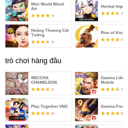
Mini World Block
Honkai Impac
Art
Hoàng Thượng Cát
Rise of King
Tường
trò chơi hàng đầu
MECCHA
Garena Liên 
CHAMELEON
Mobile
Play Together VNG
Garena Free F