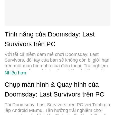
Tính năng của Doomsday: Last
Survivors trên PC
Với tất cả niềm đam mê chơi Doomsday: Last
Survivors, đôi tay của bạn sẽ không còn bị giới hạn
trên một màn hình nhỏ của điện thoại. Trải nghiệm
chơi như một người chuyên nghiệp và kiểm soát
Nhiều hơn
hoàn toàn trò chơi của bạn bằng bàn phím và
chuột. MEmu cung cấp cho bạn tất cả những điều
Chụp màn hình & Quay hình của
mà bạn đang mong đợi. Tải xuống và chơi
Doomsday: Last Survivors trên PC
Doomsday: Last Survivors trên PC. Miễn là bạn
muốn chơi, bởi nó không còn giới hạn về pin, dữ
Tải Doomsday: Last Survivors trên PC với Trình giả
liệu di động và các cuộc gọi làm phiền. MEmu 9
lập Android MEmu. Tận hưởng trải nghiệm chơi
hoàn toàn là sự lựa chọn tốt nhất để chơi