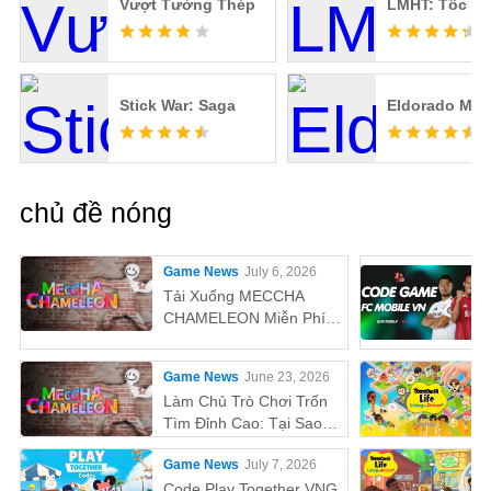
Vượt Tường Thép
LMHT: Tốc Ch
Stick War: Saga
Eldorado M
chủ đề nóng
Game News
July 6, 2026
Tải Xuống MECCHA
CHAMELEON Miễn Phí
Trên PC
Game News
June 23, 2026
Làm Chủ Trò Chơi Trốn
Tìm Đỉnh Cao: Tại Sao
MEmu Là Cách Tốt Nhất
Game News
July 7, 2026
Để Chơi MECCHA
CHAMELEON Trên PC!
Code Play Together VNG