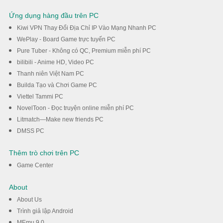
Ứng dụng hàng đầu trên PC
Kiwi VPN Thay Đổi Địa Chỉ IP Vào Mạng Nhanh PC
WePlay - Board Game trực tuyến PC
Pure Tuber - Không có QC, Premium miễn phí PC
bilibili - Anime HD, Video PC
Thanh niên Việt Nam PC
Builda Tạo và Chơi Game PC
Viettel Tammi PC
NovelToon - Đọc truyện online miễn phí PC
Litmatch—Make new friends PC
DMSS PC
Thêm trò chơi trên PC
Game Center
About
About Us
Trình giả lập Android
MEmu 9.0