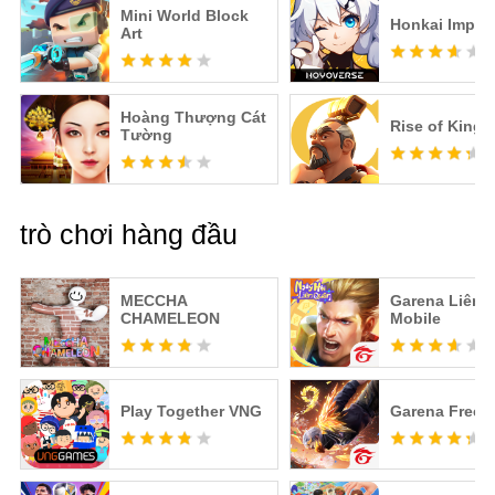
Mini World Block
Honkai Impac
Art
Hoàng Thượng Cát
Rise of King
Tường
trò chơi hàng đầu
MECCHA
Garena Liên 
CHAMELEON
Mobile
Play Together VNG
Garena Free F