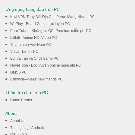
Ứng dụng hàng đầu trên PC
Kiwi VPN Thay Đổi Địa Chỉ IP Vào Mạng Nhanh PC
WePlay - Board Game trực tuyến PC
Pure Tuber - Không có QC, Premium miễn phí PC
bilibili - Anime HD, Video PC
Thanh niên Việt Nam PC
Viettel Tammi PC
Builda Tạo và Chơi Game PC
NovelToon - Đọc truyện online miễn phí PC
DMSS PC
Litmatch—Make new friends PC
Thêm trò chơi trên PC
Game Center
About
About Us
Trình giả lập Android
MEmu 9.0