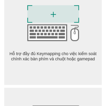
Từ Studio đã mang đến cho bạn Mr. Bullet, Happy
Glass, Ink Inc và Love Balls!
Theo dõi chúng tôi để nhận tin tức và thông tin cập
nhật về các tựa game Giành giải thưởng khác của
chúng tôi;
https://lionstudios.cc/
Facebook.com/LionStudios.cc
Instagram.com/LionStudioscc
Twitter.com/LionStudiosCC
Youtube.com/c/LionStudiosCC
Hỗ trợ đầy đủ Keymapping cho việc kiểm soát
chính xác bàn phím và chuột hoặc gamepad