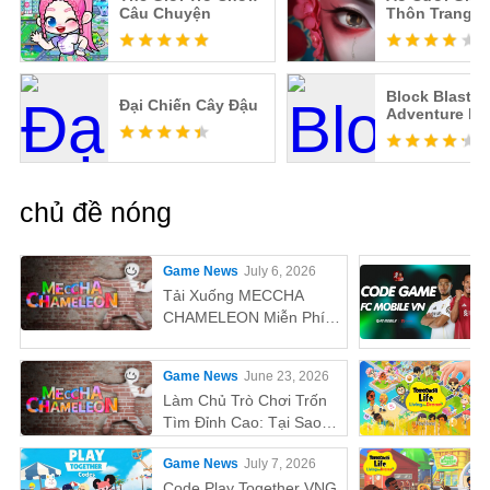
Câu Chuyện
Thôn Trang L
Block Blast
Đại Chiến Cây Đậu
Adventure Ma
chủ đề nóng
Game News
July 6, 2026
Tải Xuống MECCHA
CHAMELEON Miễn Phí
Trên PC
Game News
June 23, 2026
Làm Chủ Trò Chơi Trốn
Tìm Đỉnh Cao: Tại Sao
MEmu Là Cách Tốt Nhất
Game News
July 7, 2026
Để Chơi MECCHA
CHAMELEON Trên PC!
Code Play Together VNG