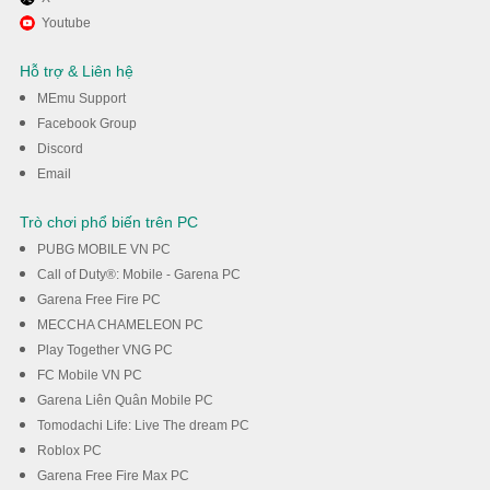
Tận hưởng chơi Mr Ninja -
Youtube
Slicey Puzzles trên PC với
Hỗ trợ & Liên hệ
MEmu
MEmu Support
Facebook Group
Discord
Tải về
Email
Trò chơi phổ biến trên PC
PUBG MOBILE VN PC
Call of Duty®: Mobile - Garena PC
Garena Free Fire PC
MECCHA CHAMELEON PC
Play Together VNG PC
FC Mobile VN PC
Garena Liên Quân Mobile PC
Tomodachi Life: Live The dream PC
Roblox PC
Garena Free Fire Max PC