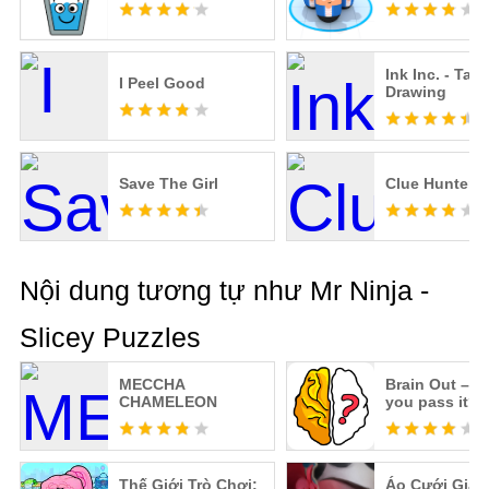
Ink Inc. - Tatt
I Peel Good
Drawing
Save The Girl
Clue Hunter
Nội dung tương tự như Mr Ninja -
Slicey Puzzles
MECCHA
Brain Out – C
CHAMELEON
you pass it?
Thế Giới Trò Chơi:
Áo Cưới Giấy