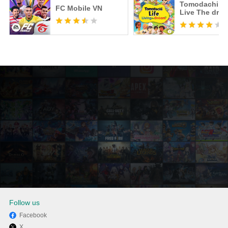
Tomodachi Li
FC Mobile VN
Live The dre
Follow us
Facebook
X