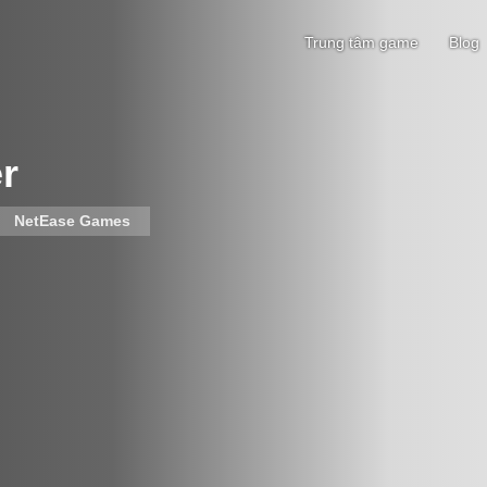
Trung tâm game
Blog
r
NetEase Games