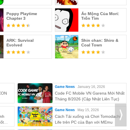
Poppy Playtime
Ác Mộng Của Mori:
Chapter 3
Trốn Tìm
ARK: Survival
Shin chan: Shiro &
Evolved
Coal Town
Game News
January 16, 2026
EON
Code FC Mobile VN Garena Mới Nhất
Tháng 8/2026 (Cập Nhật Liên Tục)
Game News
May 15, 2026
ỉnh
Cách Tải xuống và Chơi Tomodachi
ốt
Life trên PC của Bạn với MEmu