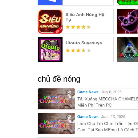
Siêu Anh Hùng Hội
Tụ
Utouto Suyasuya
chủ đề nóng
Game News
July 6, 2026
Tải Xuống MECCHA CHAMEL
Miễn Phí Trên PC
Game News
June 23, 2026
Làm Chủ Trò Chơi Trốn Tìm Đ
Cao: Tại Sao MEmu Là Cách T
Nhất Để Chơi MECCHA