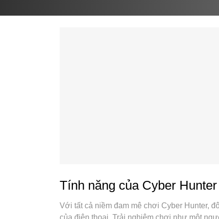
Tính năng của Cyber Hunter
Với tất cả niềm đam mê chơi Cyber Hunter, đô
của điện thoại. Trải nghiệm chơi như một ngư