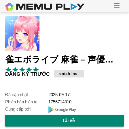
雀エボライブ 麻雀 – 声優×VTuber対局
ĐĂNG KÝ TRƯỚC
enish Inc.
Đã cập nhật
2025-09-17
Phiên bản hiện tại
1756714810
Cung cấp bởi
Tải về