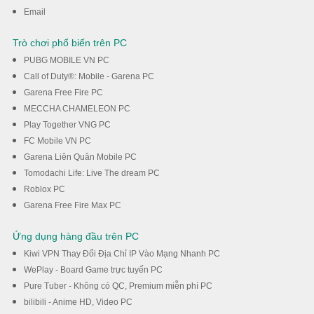
Tải về
Email
Trò chơi phổ biến trên PC
PUBG MOBILE VN PC
Call of Duty®: Mobile - Garena PC
Garena Free Fire PC
MECCHA CHAMELEON PC
Play Together VNG PC
FC Mobile VN PC
Garena Liên Quân Mobile PC
Tomodachi Life: Live The dream PC
Roblox PC
Garena Free Fire Max PC
Ứng dụng hàng đầu trên PC
Kiwi VPN Thay Đổi Địa Chỉ IP Vào Mạng Nhanh PC
WePlay - Board Game trực tuyến PC
Pure Tuber - Không có QC, Premium miễn phí PC
bilibili - Anime HD, Video PC