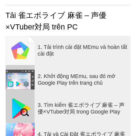
Thông tin chi tiết sẽ được công bố trên các nền
tảng chính thức như X, vì vậy hãy đón chờ nhé.
Tải 雀エボライブ 麻雀 – 声優
×VTuber対局 trên PC
Kiểm soát vận mệnh của bạn. Một kỷ nguyên mới
của các trận đấu mạt chược!
1. Tải trình cài đặt MEmu và hoàn tất
Mùa mạt chược giải trí thú vị đã đến! Một trải
cài đặt
nghiệm mạt chược mới sẽ khiến bạn muốn tham
gia và xem!
◆Tính năng trò chơi của "Jan Evo Live"
2. Khởi động MEmu, sau đó mở
① Thay đổi số phận của bạn bằng kỹ năng và
Google Play trên trang chủ
những diễn biến bất ngờ!
Mạt chược truyền thống Nhật Bản kết hợp các kỹ
3. Tìm kiếm 雀エボライブ 麻雀 – 声
năng siêu nhiên và những diễn biến bất ngờ.
優×VTuber対局 trong Google Play
Những diễn biến kịch tính sẽ quyết định kết quả
đang chờ đón bạn trong mỗi ván chơi.
4. Tải và Cài Đặt 雀エボライブ 麻雀