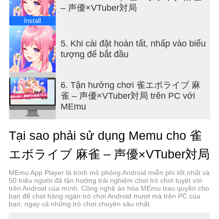
– 声優×VTuber対局
② Danh sách nhân vật độc đáo
Nói, lo lắng và vui mừng—
Install
36 người chơi mạt chược xinh đẹp, được lồng
tiếng bởi dàn diễn viên lồng tiếng xuất sắc, sẽ tham
5. Khi cài đặt hoàn tất, nhấp vào biểu
gia trận chiến.
tượng để bắt đầu
Tìm một người chơi mạt chược để chơi cùng bạn.
6. Tận hưởng chơi 雀エボライブ 麻
◆ Dàn diễn viên lồng tiếng xuất sắc cũng sẽ tham
雀 – 声優×VTuber対局 trên PC với
gia trận chiến!
MEmu
Với dàn diễn viên lồng tiếng xuất sắc (bao gồm
Tại sao phải sử dụng Memu cho 雀
Akari Kito, Ayana Taketatsu, Suzuko Mimori, Emi
Nitta, Satomi Akesaka, v.v.), hơn 200 VTuber sẽ
エボライブ 麻雀 – 声優×VTuber対局
tham gia bình luận trực tiếp và các trận đấu ngay
khi ra mắt! Hãy tận hưởng trải nghiệm mạt chược
MEmu App Player là trình mô phỏng Android miễn phí tốt nhất và
thú vị này cùng các nhân vật yêu thích của bạn!
50 triệu người đã tận hưởng trải nghiệm chơi trò chơi tuyệt vời
trên Android của mình. Công nghệ ảo hóa MEmu trao quyền cho
bạn để chơi hàng ngàn trò chơi Android mượt mà trên PC của
◆ Bất kỳ ai cũng có thể tổ chức giải đấu
bạn, ngay cả những trò chơi chuyên sâu nhất.
Ngoài giải đấu "evo League" chính thức, bạn có thể