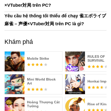
×VTuber対局 trên PC?
Yêu cầu hệ thống tối thiểu để chạy 雀エボライブ
麻雀 – 声優×VTuber対局 trên PC là gì?
Khám phá
RULES OF
Mobile Strike
SURVIVAL
Mini World Block
Honkai Impac
Art
Hoàng Thượng Cát
Rise of King
Tường