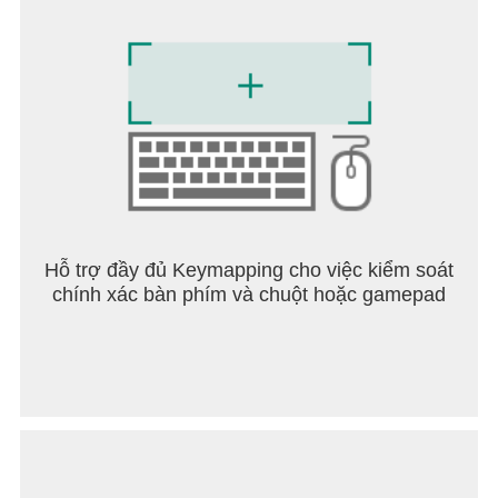
◆Tải xuống ngay
Bao gồm hướng dẫn đầy đủ cho người mới bắt
đầu, phát lại và các trận đấu CPU. Kiểm tra kỹ
năng mạt chược của bạn, ủng hộ nghệ sĩ yêu thích
và tổ chức các giải đấu — tất cả đều có trên "Jange
Evo Live".
◆Trang web chính thức: https://jongevo.enish.com/
◆Official X: https://x.com/jongevolive
◆YouTube chính thức:
https://www.youtube.com/@janevolive
Hỗ trợ đầy đủ Keymapping cho việc kiểm soát
chính xác bàn phím và chuột hoặc gamepad
*Bạn không thể kiếm tiền thật hoặc phần thưởng
thông qua trò chơi.