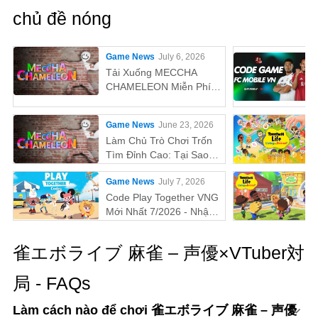
chủ đề nóng
Game News
July 6, 2026
Tải Xuống MECCHA
CHAMELEON Miễn Phí
Trên PC
Game News
June 23, 2026
Làm Chủ Trò Chơi Trốn
Tìm Đỉnh Cao: Tại Sao
MEmu Là Cách Tốt Nhất
Game News
July 7, 2026
Để Chơi MECCHA
CHAMELEON Trên PC!
Code Play Together VNG
Mới Nhất 7/2026 - Nhận
Quà Miễn Phí
雀エボライブ 麻雀 – 声優×VTuber対
局 - FAQs
Làm cách nào để chơi 雀エボライブ 麻雀 – 声優