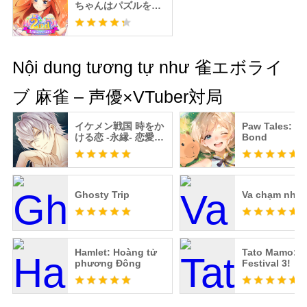
ちゃんはパズルを五
等分できない。ごと
ぱず
Nội dung tương tự như 雀エボライ
ブ 麻雀 – 声優×VTuber対局
イケメン戦国 時をか
Paw Tales: Et
ける恋 -永縁- 恋愛ゲ
Bond
ーム・乙女ゲーム
Ghosty Trip
Va chạm nhịp
Hamlet: Hoàng tử
Tato Mamo: 
phương Đông
Festival 3!