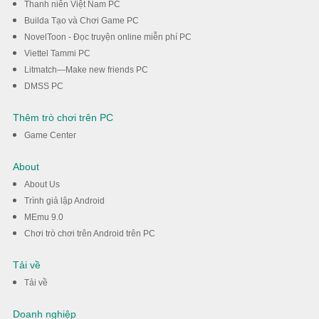
Thanh niên Việt Nam PC
Builda Tạo và Chơi Game PC
NovelToon - Đọc truyện online miễn phí PC
Viettel Tammi PC
Litmatch—Make new friends PC
DMSS PC
Thêm trò chơi trên PC
Game Center
About
About Us
Trình giả lập Android
MEmu 9.0
Chơi trò chơi trên Android trên PC
Tải về
Tải về
Doanh nghiệp