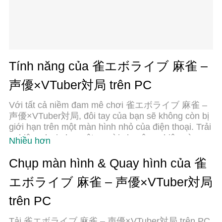
Tính năng của 雀エボライブ 麻雀 –
声優×VTuber対局 trên PC
Với tất cả niềm đam mê chơi 雀エボライブ 麻雀 –
声優×VTuber対局, đôi tay của bạn sẽ không còn bị
giới hạn trên một màn hình nhỏ của điện thoại. Trải
nghiệm chơi như một người chuyên nghiệp và
Nhiều hơn
kiểm soát hoàn toàn trò chơi của bạn bằng bàn
phím và chuột. MEmu cung cấp cho bạn tất cả
Chụp màn hình & Quay hình của 雀
những điều mà bạn đang mong đợi. Tải xuống và
エボライブ 麻雀 – 声優×VTuber対局
chơi 雀エボライブ 麻雀 – 声優×VTuber対局 trên
PC. Miễn là bạn muốn chơi, bởi nó không còn giới
trên PC
hạn về pin, dữ liệu di động và các cuộc gọi làm
phiền. MEmu 9 hoàn toàn là sự lựa chọn tốt nhất
Tải 雀エボライブ 麻雀 – 声優×VTuber対局 trên PC