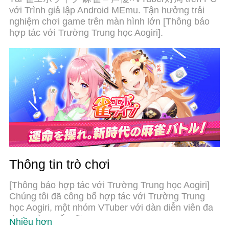
để chơi 雀エボライブ 麻雀 – 声優×VTuber対局 trên
với Trình giả lập Android MEmu. Tận hưởng trải
PC. Với sự chuẩn bị về chuyên môn của chúng tôi,
nghiệm chơi game trên màn hình lớn [Thông báo
hệ thống sơ đồ bàn phím tinh tế làm cho 雀エボラ
hợp tác với Trường Trung học Aogiri].
イブ 麻雀 – 声優×VTuber対局 trở thành một trò
chơi thực sự trên PC. Trình Quản lý đa năng, đã
được chăm chút bởi sự tiếp thu của chúng tôi, có
thể phát 2 hoặc nhiều tài khoản trên cùng một thiết
bị. Và điều quan trọng nhất, công cụ mô phỏng độc
quyền của chúng tôi có thể phát huy toàn bộ tiềm
năng PC của bạn, giúp mọi thứ hoạt động trơn tru
nhất có thể. Chúng tôi biết rằng quá trình tận
hưởng hạnh phúc ở mỗi trò chơi cũng là mong
muốn của mỗi game thủ, vì vậy các bạn chỉ cần
chơi thôi hãy để chúng tôi quan tâm đến tất cả trải
nghiệm đó.
Thông tin trò chơi
[Thông báo hợp tác với Trường Trung học Aogiri]
Chúng tôi đã công bố hợp tác với Trường Trung
học Aogiri, một nhóm VTuber với dàn diễn viên đa
dạng và quyến rũ!
Nhiều hơn