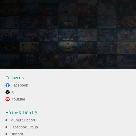
Follow us
Facebook
X
Tận hưởng chơi 雀エボライブ
Youtube
麻雀 – 声優×VTuber対局 trên
Hỗ trợ & Liên hệ
PC với MEmu
MEmu Support
Facebook Group
Discord