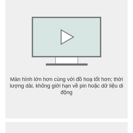
tổ chức giải đấu của riêng mình.
Các tính năng thiết lập luật chơi, phát trực tiếp và
xem trực tiếp cũng có sẵn. Hãy tạo sự kiện mạt
chược của riêng bạn.
◆ Hoạt động & Bộ sưu tập yêu thích
Tăng cường sự gắn kết với các nhân vật để mở
khóa hình ảnh, giọng nói và trang phục độc quyền.
Tự do tùy chỉnh gậy tiếp cận và mặt sau của ô để
tạo ra "bàn chơi" độc đáo của riêng bạn.
Màn hình lớn hơn cùng với đồ hoạ tốt hơn; thời
lượng dài, không giới hạn về pin hoặc dữ liệu di
◆Các tính năng hỗ trợ toàn diện cho người mới bắt
động
đầu
・Hướng dẫn chi tiết và các trận đấu CPU
・Tính năng phát lại thuận tiện
・Hệ thống toàn diện để chơi và quảng bá mạt
chược, bao gồm cả khán giả, giải đấu và phát trực
tiếp.