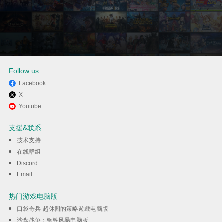
Follow us
Facebook
X
通过逍遥在电脑上享受Bunker
Youtube
Random Defense
支援&联系
技术支持
下载
在线群组
Discord
Email
热门游戏电脑版
口袋奇兵-超休閒的策略遊戲电脑版
沙盘战争：钢铁风暴电脑版