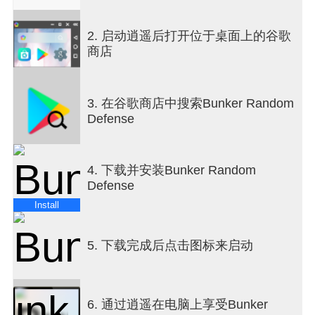
Even low-tier skills can become powerful combat
resources through merging.
2. 启动逍遥后打开位于桌面上的谷歌
■ Complete Combinations to Deploy Units
商店
Each unit requires a different skill combination.
Complete the required combination to deploy
powerful units that will join the battlefield and help
3. 在谷歌商店中搜索Bunker Random
defend the bunker.
Defense
■ Endless Waves
The monsters never stop.
4. 下载并安装Bunker Random
Repeat skill generation, merging, and unit
Defense
deployment to survive increasingly intense attacks.
Install
■ Grow After Battle
Use battle rewards to upgrade your units and skills.
5. 下载完成后点击图标来启动
Return with stronger forces and break through
higher waves than before.
Craft randomly, merge smartly,
6. 通过逍遥在电脑上享受Bunker
and summon units with the right combinations.