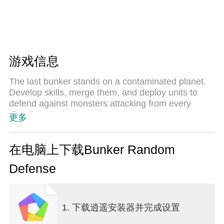
游戏信息
The last bunker stands on a contaminated planet.
Develop skills, merge them, and deploy units to
defend against monsters attacking from every
direction.
更多
■ Random Skill Development
Skills are generated randomly during battle.
在电脑上下载Bunker Random
Use Pyro, Frost, and Electro skills to fend off the
Defense
incoming monsters.
■ Merge to Grow Stronger
Merge skills of the same tier to obtain higher-tier
1. 下载逍遥安装器并完成设置
skills.