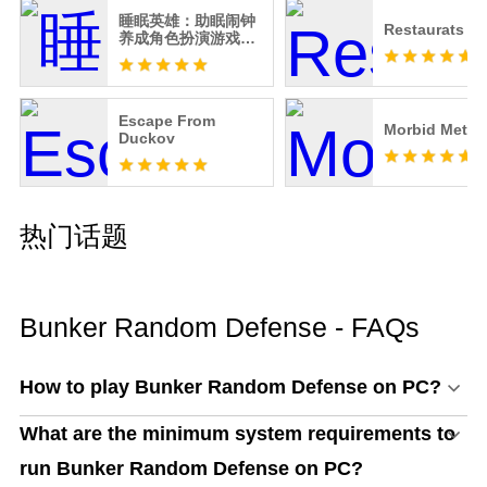
睡眠英雄：助眠闹钟
Restaurats
养成角色扮演游戏，
培养准时入睡习惯
Escape From
Morbid Metal
Duckov
热门话题
Bunker Random Defense - FAQs
How to play Bunker Random Defense on PC?
What are the minimum system requirements to
run Bunker Random Defense on PC?