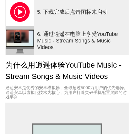
● 音频视频流畅切换
● 手机、桌面设备、智能音箱、智能电视、汽车、智
5. 下载完成后点击图标来启动
能手表和您喜爱的应用，都能拿来播放
● 兼容 Google 地图、Waze、Google 助理等
升级至 Music Premium（仅在部分国家/地区提供）
6. 通过逍遥在电脑上享受YouTube
可获享以下福利：
Music - Stream Songs & Music
● 享受无广告聆听体验
Videos
● 在后台播放音乐
● 访问下载的内容，包括智能下载内容
为什么用逍遥体验YouTube Music -
● 使用 YouTube Music，在音频和视频之间无缝切
换
Stream Songs & Music Videos
----------
逍遥安卓是优秀的安卓模拟器，全球超过5000万用户的优先选择。
只有首次订阅 YouTube Red、Music Premium、
逍遥安卓以虚拟化技术为核心，为用户打造突破手机配置局限的游
戏平台！
YouTube Premium 和 Google Play 音乐的用户才能
享受免费试订、初次体验优惠或促销价格。