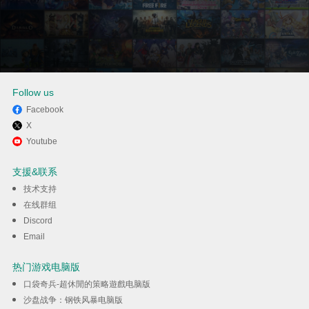
Follow us
Facebook
X
通过逍遥在电脑上享受YouTube
Youtube
Music - Stream Songs & Music
支援&联系
Videos
技术支持
在线群组
Discord
下载
Email
热门游戏电脑版
口袋奇兵-超休閒的策略遊戲电脑版
沙盘战争：钢铁风暴电脑版