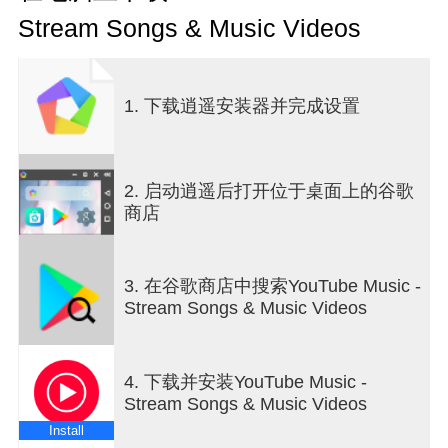
乐类型
Stream Songs & Music Videos
● 为您精选适合各种日常活动的个性化合辑，可以在
锻炼、休闲和需要专注时播放
● 您可以将推荐歌曲制作成播放列表，也可以与其他
音乐迷共同制作完美的播放列表
1. 下载逍遥安装器并完成设置
● 您可以在个性化音乐库中查看所有顶过和添加过的
歌曲、播放列表、音乐人和专辑
紧跟时尚前线，发现新潮音乐：
2. 启动逍遥后打开位于桌面上的谷歌
● 为您精心策划音乐合辑，例如“发现合辑”和“新歌合
商店
辑”
● 按照不同流派探索音乐（嘻哈、流行、乡村、舞曲
和电子音乐、蓝调、独立音乐和另类音乐、爵士、
3. 在谷歌商店中搜索YouTube Music -
韩国流行音乐、拉丁和摇滚等）
Stream Songs & Music Videos
● 按照不同曲调探索音乐（放松、轻松愉悦、能量满
满、助眠、专注、浪漫、锻炼、通勤、派对）
● 世界各地热门榜单作品应有尽有
4. 下载并安装YouTube Music -
Stream Songs & Music Videos
以独具特色的功能，让听音乐变得更有趣：
● 歌词在手，嗨唱无忧
Install