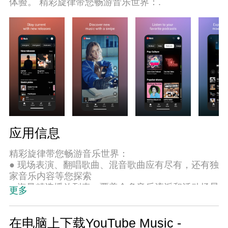
体验。 精彩旋律带您畅游音乐世界：.
能，保障长时间稳定运作。我们致力于不让设备限
制您的体验，用起来轻松高效，畅快无比！
应用信息
精彩旋律带您畅游音乐世界：
● 现场表演、翻唱歌曲、混音歌曲应有尽有，还有独
家音乐内容等您探索
● 海量精选播放列表，覆盖众多音乐流派和活动场景
更多
每时每刻，都有契合情景的个性化音乐为伴：
● 为您精选个性化播放列表和合辑，都是您钟爱的音
在电脑上下载YouTube Music -