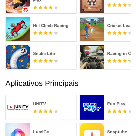
Max
Hill Climb Racing
Cricket Leag
Snake Lite
Racing in Car
Aplicativos Principais
UNiTV
Fun Play
LumiGo
Snaptube