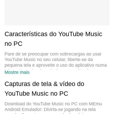
Características do YouTube Music
no PC
Pare de se preocupar com sobrecargas ao usar
YouTube Music no seu celular, liberte-se da
pequena tela e aproveite o uso do aplicativo numa
tela muito maior. A partir de agora, obtenha uma
Mostre mais
experiência em tela cheia do seu aplicativo com
teclado e mouse. O MEmu oferece-lhe todos os
Capturas de tela & vídeo do
recursos surpreendentes que você esperava:
YouTube Music no PC
instalação rápida e configuração fácil, controles
intuitivos, sem mais limitações de bateria, dados
Download do YouTube Music no PC com MEmu
móveis e chamadas perturbadoras. O novíssimo
Android Emulador: Divirta-se jogando na tela
MEmu 9 é a melhor opção para usar YouTube