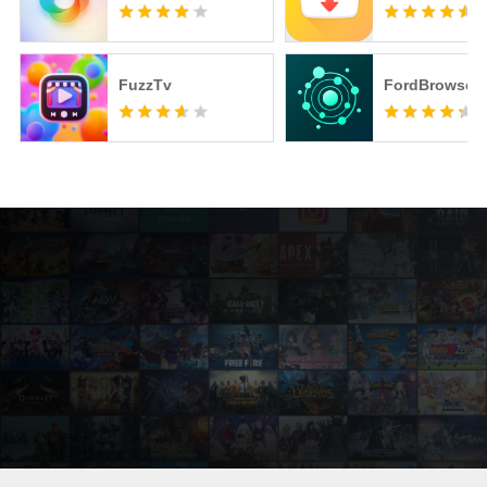
FuzzTv
FordBrowser