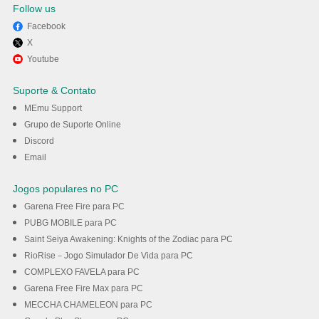
Follow us
Facebook
X
º Experimente o YouTube
Youtube
Music no PC com o MEmu.
Suporte & Contato
MEmu Support
Baixar
Grupo de Suporte Online
Discord
Email
Jogos populares no PC
Garena Free Fire para PC
PUBG MOBILE para PC
Saint Seiya Awakening: Knights of the Zodiac para PC
RioRise－Jogo Simulador De Vida para PC
COMPLEXO FAVELA para PC
Garena Free Fire Max para PC
MECCHA CHAMELEON para PC