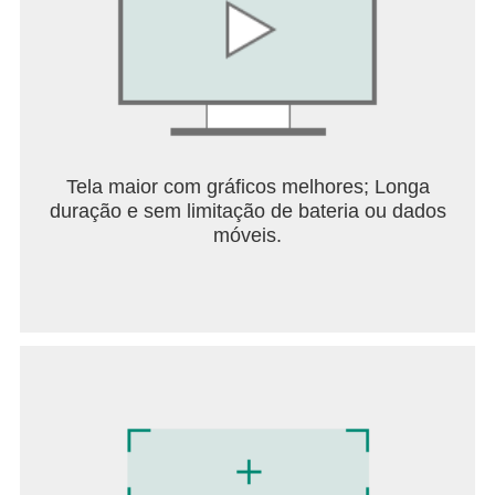
● Tocar músicas em segundo plano
● Acessar seus downloads, incluindo os downloads
inteligentes
● Alternar facilmente entre áudio e vídeo com o
YouTube Music
----------
Somente os novos usuários do YouTube Red,
Tela maior com gráficos melhores; Longa
Music Premium, YouTube Premium e Google Play
duração e sem limitação de bateria ou dados
Música se qualificam para testes gratuitos, ofertas
móveis.
iniciais ou preços promocionais.