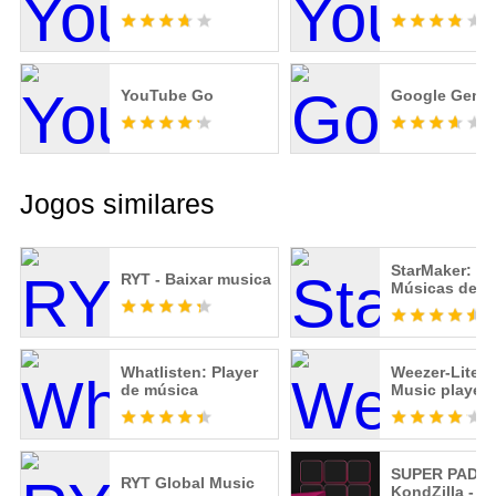
YouTube Go
Google Gemin
Jogos similares
StarMaker: Ca
RYT - Baixar musica
Músicas de
Karaokê
Whatlisten: Player
Weezer-Lite, 
de música
Music player
SUPER PADS
RYT Global Music
KondZilla - S