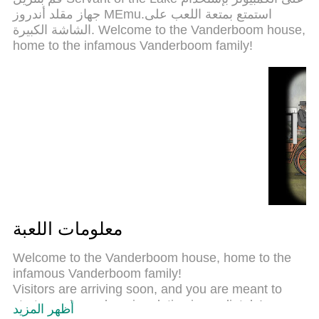
.المتحكم في عدة نوافذ يجعل لعب لعبتين او اكثر او
جهاز مقلد أندروز MEmu.استمتع بمتعة اللعب على
استعمال اكثر من حساب اسهل واهم شئ ان المحرك
الشاشة الكبيرة. Welcome to the Vanderboom house,
الخاص بنا يمكن ان يخرج كل امكانيات جهازك ويجعل كل
home to the infamous Vanderboom family!
شئ اكثر سلاسة نحن لانهتم بكيف تلعب فقط بل ايضا
بالسعادة التي تغمرك من اللعب
معلومات اللعبة
Welcome to the Vanderboom house, home to the
infamous Vanderboom family!
Visitors are arriving soon, and you are meant to
start your housekeeping duties immediately!
أظهر المزيد