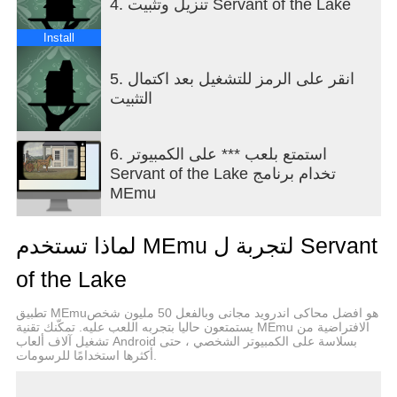
4. تنزيل وتثبيت Servant of the Lake
experiments and cleaning up the aftermath.
Install
▪ Unravel a dark narrative – Live through events set
decades before Rusty Lake: Roots! As the servant
5. انقر على الرمز للتشغيل بعد اكتمال
of the Vanderboom estate, you can explore each
التثبيت
room of The House while making sure the family is
looked after. Do you think you can survive the
weekend?
6. استمتع بلعب *** على الكمبيوتر
Servant of the Lake تخدام برنامج
▪ Immersive soundtrack – Haunting melodies
MEmu
composed and performed by Victor Butzelaar to
keep you company while puzzling your way through
لماذا تستخدم MEmu لتجربة ل Servant
your daily, usual and unusual tasks.
of the Lake
تطبيق MEmuهو افضل محاكى اندرويد مجانى وبالفعل 50 مليون شخص
يستمتعون حاليا بتجربه اللعب عليه. تمكّنك تقنية MEmu الافتراضية من
تشغيل آلاف ألعاب Android بسلاسة على الكمبيوتر الشخصي ، حتى
أكثرها استخدامًا للرسومات.