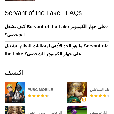
أفضل طريقة للعب
MECCHA CHAMELEON
Servant of the Lake - FAQs
على الكمبيوتر!
كيف تشغل Servant of the Lake على جهاز الكمبيوتر
الشخصي؟
ما هو الحد الأدنى لمتطلبات النظام لتشغيل Servant of
the Lake على جهاز الكمبيوتر الشخصي؟
اكتشف
انتقام السلاطين
PUBG MOBILE
بلياردو سيتي
الفاتحون: العصر الذهبي