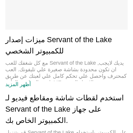
ميزات إصدار Servant of the Lake
للكمبيوتر الشخصي
مع كل شغفك للعب Servant of the Lake ,يديك لايجب
ان تكون محدودة بشاشة صغيرة علي تليفونك. العب
كمحترف واحصل علي تحكم كامل علي لعبتك عن طريق
لوحة المفاتيح والفأره. MEmuيقدم جميع الاشياء التي
أظهر المزيد
تتوقعها.حمل والعب Servant of the Lake علي جهاز
الحاسوب الخاص بك العب كماتريد ,لايوجد حدود علي
استخدم لقطات شاشة ومقاطع فيديو لـ
البطارية والباقة ولا يوجد اتصالات مزعجة النسخة
Servant of the Lake على جهاز
الجديدة من MEmu7 هو افضل وسيلة للعب Servant of
the Lake علي جهاز الحاسب معد عن طريق خبراتنا ,
الكمبيوتر الخاص بك.
لوحة المفاتيح المعده مسبقا تجعل Servant of the Lake
العبة لعبة كمبيوتر حقيقة تم برمجتها باقصي استيعابنا
قم بتنزيل Servant of the Lake على الكمبيوتر بإستخدام