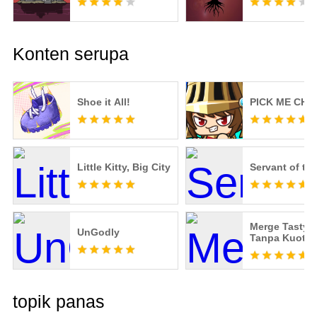
Konten serupa
Shoe it All!
PICK ME CHA
Little Kitty, Big City
Servant of th
Merge Tasty 
UnGodly
Tanpa Kuota
topik panas