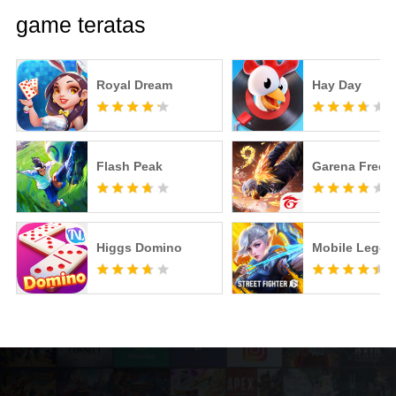
game teratas
Royal Dream
Hay Day
Flash Peak
Garena Free F
Higgs Domino
Mobile Legen