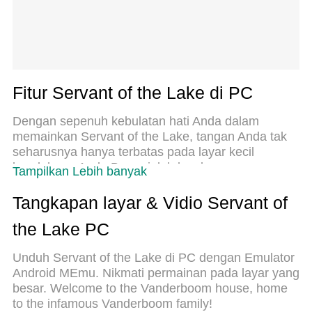
Fitur Servant of the Lake di PC
Dengan sepenuh kebulatan hati Anda dalam
memainkan Servant of the Lake, tangan Anda tak
seharusnya hanya terbatas pada layar kecil
handphone Anda.Bermainlah layaknya seorang
Tampilkan Lebih banyak
profesional dan dapatkan kendali penuh dalam
permainan Anda dengan papan ketik dan
Tangkapan layar & Vidio Servant of
tetikus.MEmu menawarkan seluruh hal yang Anda
the Lake PC
harapkan.Unduh dan mainkan Servant of the Lake
pada PC. Bermainlah selama yang Anda inginkan,
Unduh Servant of the Lake di PC dengan Emulator
tanpa keterbatasan dari baterai, data seluler dan
Android MEmu. Nikmati permainan pada layar yang
panggilan yang mengganggu.MEmu 9 baru
besar. Welcome to the Vanderboom house, home
merupakan pilihan terbaik untuk memainkan
to the infamous Vanderboom family!
Servant of the Lake pada PC. Dipersiapkan