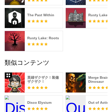
The Past Within
Rusty Lake Ho
Rusty Lake: Roots
類似コンテンツ
英雄ザクザク！装備
Merge Brainro
ザクザク！
Dinosaur
Disco Elysium
Out of Action