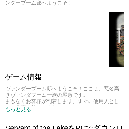
ンダーブーム邸へようこそ！
ゲーム情報
ヴァンダーブーム邸へようこそ！ここは、悪名高
きヴァンダブーム一族の屋敷です。
まもなくお客様が到着します。すぐに使用人とし
ての仕事を始めてください！
もっと見る
パズルを解いて日々の仕事をこなし、家事を済ま
せ、訪問者を迎え、彼らが快適に過ごせるよう気
Servant of the LakeをPCでダウンロ