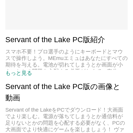
Servant of the Lake PC版紹介
スマホ不要！プロ選手のようにキーボードとマウ
スで操作しよう。MEmuエミュはあなたにすべての
期待を与える。電池が切れてしまうとか画面が小
さいとかの問題を心配する必要がなくて、存分
もっと見る
Servant of the Lakeを楽しんでください。新しい
MEmuエミュ7はPCでServant of the Lakeをプレイ
Servant of the Lake PC版の画像と
するのに最適！完璧なキーマッピングシステムに
動画
より、まるでパソコンゲームみたい。マルチイン
スタンスで複数のゲームやアプリを同時に実行！
Servant of the LakeをPCでダウンロード！大画面
唯一無二な仮想化エンジンがパソコンの可能性を
でより楽しむ。電源が落ちてしまうとか通信料が
最大限になる。遊べるだけでなく、より楽しめ
足りないとかの問題を心配する必要がなく、PCの
る！
大画面でより快適にゲームを楽しましょう！ ヴァ