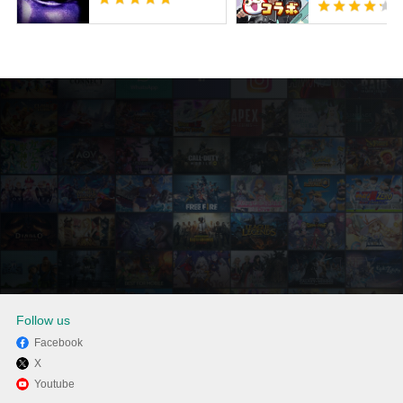
Follow us
Facebook
X
MEmuを使用してPCでServant
Youtube