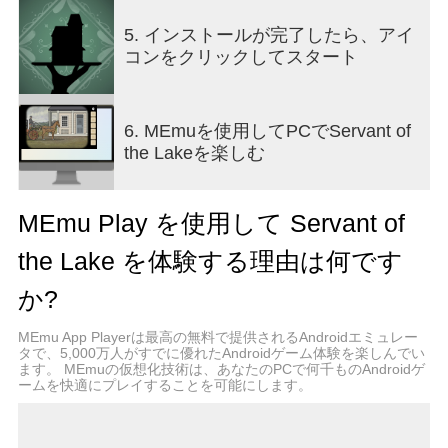
ら、複雑な実験の補助や後始末の片付けまで、
様々な仕事が待ち受けています。
5. インストールが完了したら、アイ
コンをクリックしてスタート
▪ 暗黒のストーリーが明らかに – 『Rusty Lake:
Roots』の数十年前を描く本作でさまざまな出来事
を体験しましょう。ヴァンダーブーム邸の使用人
6. MEmuを使用してPCでServant of
として、一家の世話をしながら屋敷の各部屋を探
the Lakeを楽しむ
索できます。あなたは週末を生き延びることがで
きるでしょうか？
MEmu Play を使用して Servant of
▪ 没入感あふれるサウンドトラック – Victor
Butzelaar作曲・演奏による心に響く旋律が、パズ
the Lake を体験する理由は何です
ルを解きながら日常的な仕事や一風変わった仕事
に取り組むあなたの旅のお供となります。
か?
MEmu App Playerは最高の無料で提供されるAndroidエミュレー
タで、5,000万人がすでに優れたAndroidゲーム体験を楽しんでい
ます。 MEmuの仮想化技術は、あなたのPCで何千ものAndroidゲ
ームを快適にプレイすることを可能にします。