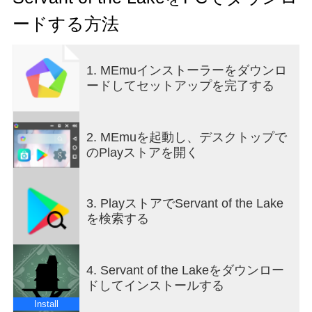
を配りながら、一族が錬金術の野望を達成するの
ードする方法
を手伝いましょう。
『Servant of the Lake』は、「キューブエスケー
1. MEmuインストーラーをダウンロ
プ」シリーズ、『The Past Within』、
ードしてセットアップを完了する
『Underground Blossom』の開発陣が贈る、ラス
ティレイクシリーズの新しいポイント＆クリック
式プレミアムアドベンチャーゲームです。
2. MEmuを起動し、デスクトップで
特徴：
のPlayストアを開く
▪ ルーツに帰る – 『Servant of the Lake』は、オル
ダスとウィリアムのヴァンダーブーム兄弟が暮ら
3. PlayストアでServant of the Lake
していた時代の悪名高いヴァンダーブーム邸を舞
を検索する
台にした、ラスティレイク定番のシンブルプレイ
ヤー向けポイント＆クリックアドベンチャーゲー
ムです。
4. Servant of the Lakeをダウンロー
ドしてインストールする
▪ シュールなパズルの謎解き – 家族の肖像画をまっ
すぐにしたり洗濯をしたりといった単純な作業か
Install