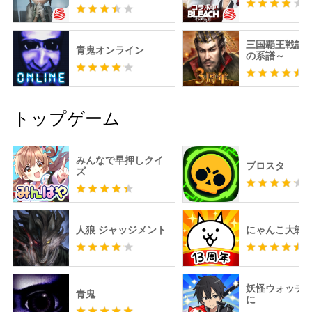
三国覇王戦記
青鬼オンライン
の系譜～
トップゲーム
みんなで早押しクイ
ブロスタ
ズ
人狼 ジャッジメント
にゃんこ大戦
妖怪ウォッチ 
青鬼
に