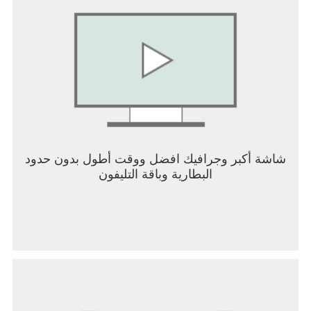
Twitter : https://twitter.com/SoulStrike_EN
Discord : https://discord.gg/HMcwvJaaj6
Meta : https://www.facebook.com/SoulStrikeEN
100CLASS
** This game is available in 한국어, English, 日本
語, 中文简体, 中文繁體, ไทย, Tiếng Việt
Smartphone App Permissions
▶ Permissions
The following permissions are requested to allow
you access to the listed in-game features.
[Required Permissions]
شاشة أكبر وجرافيك افضل ووقت أطول بدون حدود
None
البطارية وباقة التليفون
[Optional Permissions]
None
* If your device is running on a version lower than
Android 6.0, you will be unable to set optional
permissions. We recommend upgrading to Android
6.0 or higher.
* Some apps may not ask for optional permissions.
However, you can still manage your app