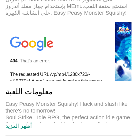
استيعابنا .المتحكم في عدة نوافذ يجعل لعب لعبتين او
بإستخدام جهاز مقلد أندروز MEmu.استمتع بمتعة اللعب
اكثر او استعمال اكثر من حساب اسهل واهم شئ ان
على الشاشة الكبيرة. Easy Peasy Monster Squishy!
المحرك الخاص بنا يمكن ان يخرج كل امكانيات جهازك
ويجعل كل شئ اكثر سلاسة نحن لانهتم بكيف تلعب فقط
بل ايضا بالسعادة التي تغمرك من اللعب
معلومات اللعبة
Easy Peasy Monster Squishy! Hack and slash like
there's no tomorrow!
Soul Strike - Idle RPG, the perfect action idle game
that you have been looking for is now live!
أظهر المزيد
Slay and strike vampires, titans, zombies, slimes,