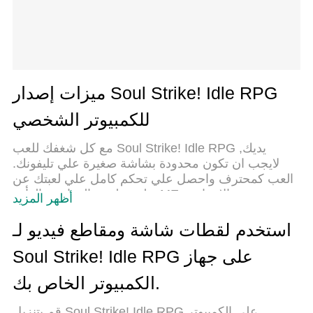
ميزات إصدار Soul Strike! Idle RPG
للكمبيوتر الشخصي
مع كل شغفك للعب Soul Strike! Idle RPG ,يديك
لايجب ان تكون محدودة بشاشة صغيرة علي تليفونك.
العب كمحترف واحصل علي تحكم كامل علي لعبتك عن
طريق لوحة المفاتيح والفأره. MEmuيقدم جميع الاشياء
أظهر المزيد
التي تتوقعها.حمل والعب Soul Strike! Idle RPG علي
جهاز الحاسوب الخاص بك العب كماتريد ,لايوجد حدود
استخدم لقطات شاشة ومقاطع فيديو لـ
علي البطارية والباقة ولا يوجد اتصالات مزعجة النسخة
Soul Strike! Idle RPG على جهاز
الجديدة من MEmu7 هو افضل وسيلة للعب Soul
Strike! Idle RPG علي جهاز الحاسب معد عن طريق
الكمبيوتر الخاص بك.
خبراتنا , لوحة المفاتيح المعده مسبقا تجعل Soul Strike!
Idle RPG العبة لعبة كمبيوتر حقيقة تم برمجتها باقصي
قم بتنزيل Soul Strike! Idle RPG على الكمبيوتر