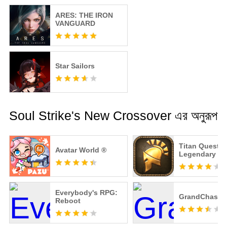
ARES: THE IRON
VANGUARD
Star Sailors
Soul Strike's New Crossover এর অনুরূপ
Titan Quest:
Avatar World ®
Legendary Ed
Everybody's RPG:
GrandChase
Reboot