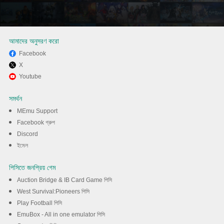
আমাদের অনুসরণ করো
Facebook
X
MEmu এর সাথে পিসিতে Soul
Youtube
Strike's New Crossover খেলা
সমর্থন
উপভোগ করুন
MEmu Support
Facebook গ্রুপ
Discord
ডাউনলোড
ইমেল
পিসিতে জনপ্রিয় গেম
Auction Bridge & IB Card Game পিসি
West Survival:Pioneers পিসি
Play Football পিসি
EmuBox - All in one emulator পিসি