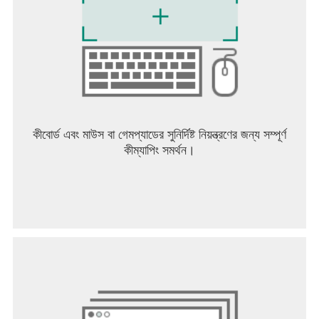
কিছুই নয়
* যদি আপনার ডিভাইসটি Android 6.0 এর চেয়ে কম সংস্করণে চলছে,
তাহলে আপনি ঐচ্ছিক অনুমতি সেট করতে পারবেন না। আমরা Android
6.0 বা উচ্চতর সংস্করণে আপগ্রেড করার পরামর্শ দিচ্ছি।
* কিছু অ্যাপ ঐচ্ছিক অনুমতি নাও চাইতে পারে। তবে, আপনি এখনও
আপনার অ্যাপের অনুমতিগুলি পরিচালনা করতে পারেন এবং অ্যাক্সেস
অস্বীকার করতে পারেন।
কীবোর্ড এবং মাউস বা গেমপ্যাডের সুনির্দিষ্ট নিয়ন্ত্রণের জন্য সম্পূর্ণ
▶ অনুমতি প্রত্যাহার করার পদ্ধতি
কীম্যাপিং সমর্থন।
নিম্নলিখিত ধাপগুলি ব্যবহার করে আপনি অনুমতিগুলি রিসেট বা প্রত্যাহার
করতে পারেন:
[Android 6.0 এবং তার পরবর্তী সংস্করণ]
সেটিংস খুলুন > অ্যাপস > অ্যাপ নির্বাচন করুন > অনুমতি > অ্যাক্সেসের
অনুমতি দিন বা অস্বীকার করুন
[Android 5.1.1 এবং তার পরবর্তী সংস্করণ]
অনুমতি প্রত্যাহার করতে বা আপনার ডিভাইস থেকে অ্যাপটি মুছে ফেলতে
আপনার অপারেটিং সিস্টেম আপডেট করুন।