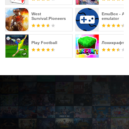
Envisioned L
West
EmuBox - All 
Survival:Pioneers
emulator
Play Football
Локикрафт