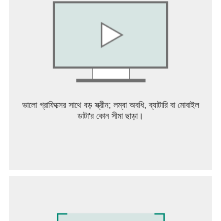
● আরামদায়ক আশ্রয়ে আপনার চূড়ান্ত আত্মার অংশগুলি তৈরি করুন!
আলকেমির মাধ্যমে শীর্ষ-স্তরের আত্মার অংশগুলি তৈরি করার জন্য আশ্রয়
হল আপনার ব্যক্তিগত আশ্রয়স্থল।
সুস্বাদু খাবার রান্না করুন, স্টাইলিশ পোশাক তৈরি করুন এবং আপনার
দলকে যতটা সম্ভব শক্তিশালী করে তুলুন—নিষ্ক্রিয় বৃদ্ধি RPG মজার
বিষয় এটিই।
** এই গেমটি 한국어, ইংরেজি, 日本語, 中文简体, 中文繁
體, ไทย, Tiếng Việt, Deutsch, Français ভাষায় উপলব্ধ
ভালো গ্রাফিক্সের সাথে বড় স্ক্রীন; লম্বা অবধি, ব্যাটারি বা মোবাইল
স্মার্টফোন অ্যাপের অনুমতি
ডাটা'র কোন সীমা ছাড়া।
▶ অনুমতি
তালিকাভুক্ত ইন-গেম বৈশিষ্ট্যগুলিতে অ্যাক্সেসের জন্য নিম্নলিখিত
অনুমতিগুলির অনুরোধ করা হচ্ছে।
[প্রয়োজনীয় অনুমতি]
কিছুই নয়
[ঐচ্ছিক অনুমতি]