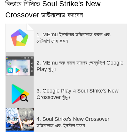
কিভাবে পিসিতে Soul Strike's New
আপনার অপ্রতিরোধ্য স্কোয়াডের সাহায্যে মহাবিশ্বের মধ্য দিয়ে হ্যাক
Crossover ডাউনলোড করবেন
করুন এবং আপনার পথ স্ল্যাশ করুন!
দানবদের হত্যা করুন, দ্রুত শক্তি অর্জন করুন, এবং অতুলনীয় প্রভাব
1. MEmu ইনস্টলার ডাউনলোড করুন এবং
এবং রোমাঞ্চ অনুভব করুন যা আপনি আগে কখনও কোনও নিষ্ক্রিয়
সেটআপ শেষ করুন
আরপিজিতে অনুভব করেননি!
ফিরে বসে চিল্যাক্স করুন—আপনার দল আপনি দূরে থাকা সত্ত্বেও
ক্রমবর্ধমান থাকবে!
2. MEmu শুরু করুন তারপর ডেস্কটপে Google
Play খুলুন
[গেমের বৈশিষ্ট্য]
● অবিরাম হ্যাক-এন্ড-স্ল্যাশ মারপিট উন্মোচন করুন!
3. Google Play এ Soul Strike's New
একযোগে শত শত শত্রুকে ছিন্ন করার সাথে সাথে উত্তেজনাপূর্ণ
Crossover খুঁজুন
অ্যাকশন-প্যাকড যুদ্ধ উপভোগ করুন।
শক্তিশালী বসদের চূর্ণ করুন এবং আনন্দদায়ক অ্যাকশন এবং চটকদার
দক্ষতার সাথে হাজার হাজার পর্যায় জয় করুন।
4. Soul Strike's New Crossover
ডাউনলোড এবং ইনস্টল করুন
● ৯৯৯+ অংশ এবং চেহারা দিয়ে আপনার স্টাইল প্রকাশ করুন!