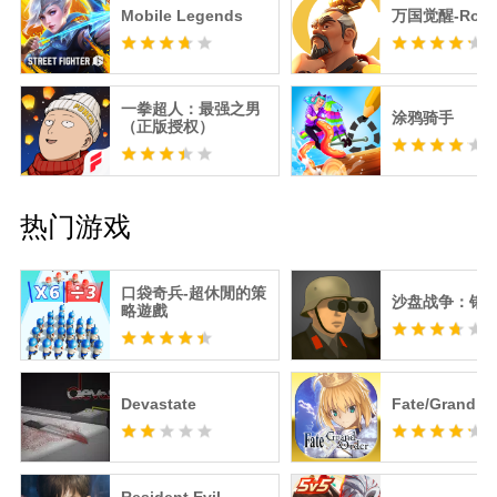
Mobile Legends
万国觉醒-RoK
一拳超人：最强之男
涂鸦骑手
（正版授权）
热门游戏
口袋奇兵-超休閒的策
沙盘战争：钢
略遊戲
Devastate
Fate/Grand O