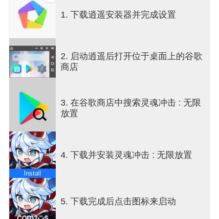
1. 下载逍遥安装器并完成设置
游戏特点
● 施展技能并攻击蜂拥而至的敌人！
一举击杀数百只怪物的超爽动作战斗！
施展华丽的技能与动作消灭怪物，通关上千个关卡
2. 启动逍遥后打开位于桌面上的谷歌
吧！
商店
● 超过999于种的装备！随心所欲定制外形！
精心养成的角色就只在养成能力值？
3. 在谷歌商店中搜索灵魂冲击 : 无限
多达一兆种的外型组合！创造独一无二的专属角
放置
色！
● 不灭的存在也有成长的空间！
超越时速的急速成长趣味！
4. 下载并安装灵魂冲击 : 无限放置
无限成长的诱惑，绝对停不下来！
Install
● 随时随地享受刷装备的快乐！
不灭的存在也无法抵挡装备的诱惑！
通过狩猎或制作，满足刷神装的超爽体验！
5. 下载完成后点击图标来启动
获取梦寐以求的外型与超强属性的装备！