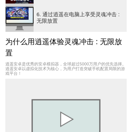
● 在居所中制作专属灵魂装备！
6. 通过逍遥在电脑上享受灵魂冲击 :
通过炼金术打造属于自己的最强装备！
无限放置
制作料理、制作酷炫的衣服应有尽有！
https://event.com2us.com/ci/soulstrike/brand
为什么用逍遥体验灵魂冲击 : 无限放
[官方论坛]
置
https://twitter.com/SoulStrike_EN
https://discord.gg/HMcwvJaaj6
逍遥安卓是优秀的安卓模拟器，全球超过5000万用户的优先选择。
https://www.facebook.com/SoulStrikeEN
逍遥安卓以虚拟化技术为核心，为用户打造突破手机配置局限的游
戏平台！
CLASS100
* 此游戏支持한국어, English, 日本語, 中文简体, 中
文繁體, ไทย, Tiếng Việt, Deutsch, Français
手机应用访问权限相关说明
▶各项权限相关说明
进行游戏时，为提供如下服务需要各项权限。