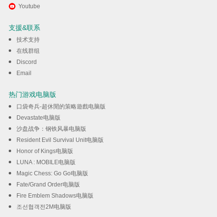
通过逍遥在电脑上享受灵魂冲击 :
Youtube
无限放置
支援&联系
技术支持
下载
在线群组
Discord
Email
热门游戏电脑版
口袋奇兵-超休閒的策略遊戲电脑版
Devastate电脑版
沙盘战争：钢铁风暴电脑版
Resident Evil Survival Unit电脑版
Honor of Kings电脑版
LUNA : MOBILE电脑版
Magic Chess: Go Go电脑版
Fate/Grand Order电脑版
Fire Emblem Shadows电脑版
조선협객전2M电脑版