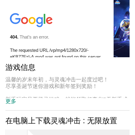
游戏信息
温馨的岁末年初，与灵魂冲击一起度过吧！
尽享圣诞节迷你游戏和新年签到奖励！
新手玩家只要登录游戏，就能领取超豪华7天新手成
更多
长支援！
领取奖励并加入战斗吧！
在电脑上下载灵魂冲击 : 无限放置
化身为不灭的存在霍尔蒙克斯！
穿梭次元，享受击杀怪物的动作游戏！