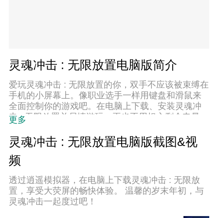
灵魂冲击 : 无限放置电脑版简介
爱玩灵魂冲击 : 无限放置的你，双手不应该被束缚在
手机的小屏幕上。像职业选手一样用键盘和滑鼠来
全面控制你的游戏吧。在电脑上下载、安装灵魂冲
击 : 无限放置并尽情游玩。再也不用担心剩余电量、
更多
流量消耗和烦人的来电。全新的逍遥模拟器8是你在
电脑上游玩灵魂冲击 : 无限放置的好选择！我们用心
灵魂冲击 : 无限放置电脑版截图&视
准备，完美的按键映射系统让灵魂冲击 : 无限放置宛
频
如电脑游戏；
透过逍遥模拟器，在电脑上下载灵魂冲击 : 无限放
置，享受大荧屏的畅快体验。 温馨的岁末年初，与
灵魂冲击一起度过吧！