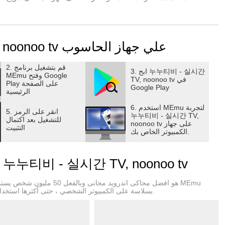
تحميل 누누티비 - 실시간 TV, noonoo tv علي جهاز الحاسوب
قنوات البرمجة الشاملة: JTBC ، TV Chosun ، القناة A ، MBN
2. قم بتشغيل برنامج
3. ابح 누누티비 - 실시간
MEmu وفتح Google
TV, noonoo tv في
Play على الصفحة
Google Play
الرئيسية
6. استخدم MEmu لتجربة
5. انقر على الرمز
누누티비 - 실시간 TV,
للتشغيل بعد اكتمال
noonoo tv على جهاز
التثبيت
الكمبيوتر الخاص بك.
لماذا تستخدم MEmu لتجربة ل 누누티비 - 실시간 TV, noonoo tv
الافتراضية من تشغيل آلاف ألعاب Android بسلاسة على الكمبيوتر الشخصي ، حتى أكثرها استخدامًا للرسومات.