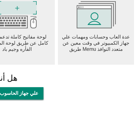
عدة العاب وحسابات ومهمات علي
لوحة مفاتيح كاملة تدعم
جهاز الكمبيوتر في وقت معين عن
كامل عن طريق لوحة المف
طريق Memu متعدد النوافذ
الفأره وجيم باد
هل أن
تحميل 누누티비 - 실시간 TV, noonoo tv علي جهاز الحاسوب