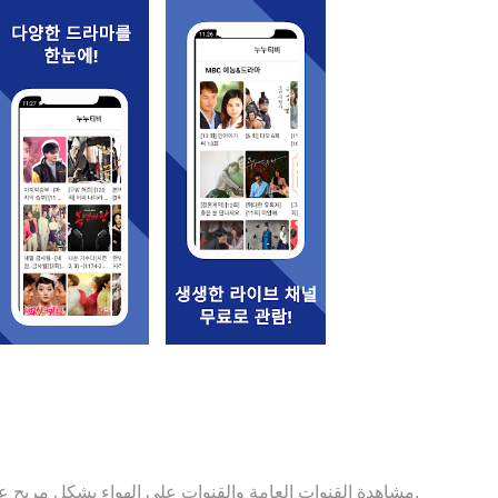
تتيح لك "Nunoo TV noonoo TV" مشاهدة القنوات العامة والقنوات على الهواء بشكل مريح على هاتفك الذكي.