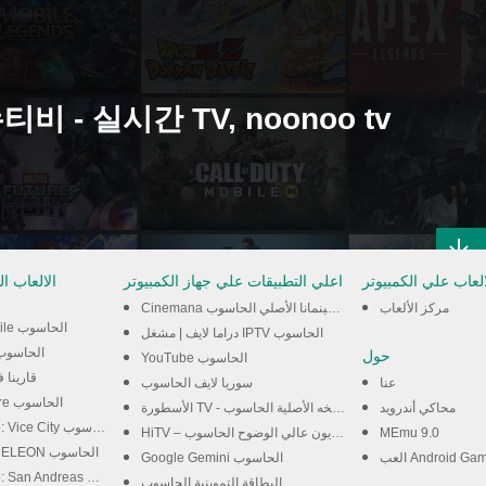
العاب علي الكمبيوتر
اعلي التطبيقات علي جهاز الكمبيوتر
الالعاب ا
مركز الألعاب
Cinemana شبكتي: سينمانا الأصلي الحاسوب
Call of Duty Mobile الحاسوب
دراما لايف | مشغل IPTV الحاسوب
PUBG MOBILE الحاس
حول
YouTube الحاسوب
على جهاز الكمبيوتر الخاص بك.
قارينا 
عنا
سوريا لايف الحاسوب
Google Play Store الحاسوب
محاكي أندرويد
الأسطورة TV - النسخه الأصلية الحاسوب
Grand Theft Auto: Vice City الحاسوب
MEmu 9.0
HiTV – تلفزيون عالي الوضوح الحاسوب
MECCHA CHAMELEON الحاسوب
Google Gemini الحاسوب
Grand Theft Auto: San Andreas الحاسوب
البطاقة التموينية الحاسوب