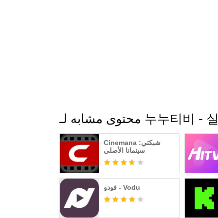
누누티비 - 실시간 TV, n
Cinemana شبكتي:
سينمانا الأصلي
فودو - Vodu