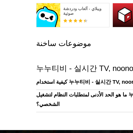
ويبلاي - ألعاب ودردشة
صوتية
موضوعات ساخنة
누누티비 - 실시간 TV, noonoo 
ما هو الحد الأدنى لمتطلبات النظام لتشغيل 누누티비 - 실시간 TV, noonoo tv على جهاز الكمبيوتر
الشخصي؟