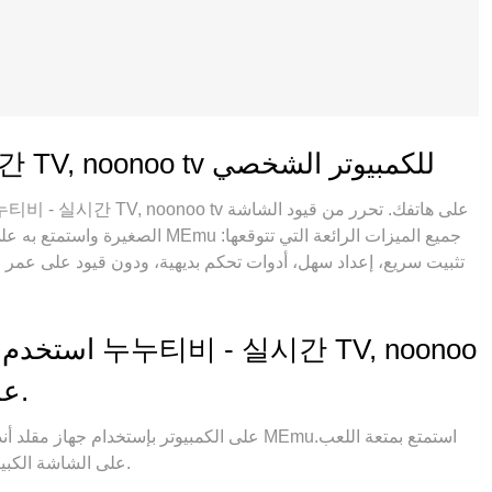
ميزات إصدار 누누티비 - 실시간 TV, noonoo tv للكمبيوتر الشخصي
الصغيرة واستمتع به على شاشة أكبر ب
تثبيت سريع، إعداد سهل، أدوات تحكم بديهية، ودون قيود على عمر البط
الفريدة، يتيح لك مدير الحسابات المتعددة تشغيل حسابين أو أكث
الفريد يستغل أداء جهاز الكمبيوتر بالكامل، مما يُحسّن تجربة التطبيق ويجعل كل شيء سلسًا للغاية.
استخدم لقطات
tv على جهاز الكمبيوتر الخاص بك.
على الشاشة الكبيرة. يوفر روابط لعرض البث المباشر العام والشامل.