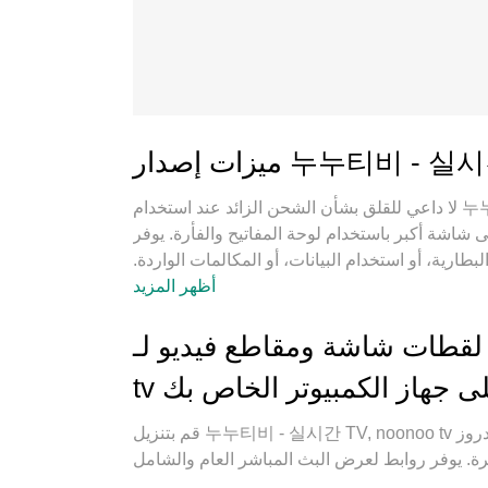
لا داعي للقلق بشأن الشحن الزائد عند استخدام 누누티비 - 실시간 TV, noonoo tv على هاتفك. تحرر من قيود الشاشة
استخدام لوحة المفاتيح والفأرة. يوفر MEmu جميع الميزات الرائعة التي تتوقعها:
ارية، أو استخدام البيانات، أو المكالمات الواردة.
يُعد MEmu 9 الجديد الخيار الأمثل لتجربة 누누티비 - 실시간 TV, noonoo tv على جهاز الكمبيوتر. بفضل تقنية التشفير
أظهر المزيد
ر في وقت واحد. والأهم من ذلك، أن محرك المحاكاة
 شاشة ومقاطع فيديو لـ 누누티비 - 실시간 TV, noonoo
قم بتنزيل 누누티비 - 실시간 TV, noonoo tv على الكمبيوتر بإستخدام جهاز مقلد أندروز MEmu.استمتع بمتعة اللعب