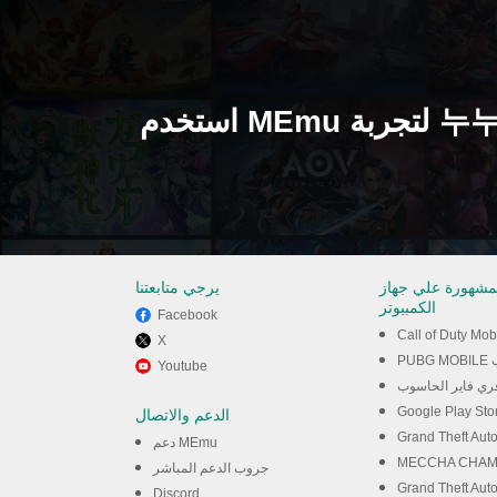
استخدم MEmu لتجربة 누누티비 - 실시간 TV, noonoo tv
لمشهورة علي جهاز
يرجي متابعتنا
الكمبيوتر
Facebook
X
وب
Youtube
فري فاير الحاسوب
الدعم والاتصال
دعم MEmu
جروب الدعم المباشر
Discord