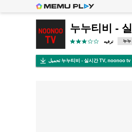
누누
ترفيه