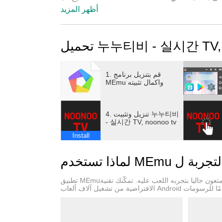
يوفر رابطًا لمشاهدة البث المباشر.
أظهر المزيد
[قناة الدعم]
القنوات الجوية: MBC، KBS، EBS
الكابل: YTN و Yonhap News TV و Yonhap Economic TV و Money Today و Korea Economic Daily TV و Maeil
1. قم بتنزيل برنامج
Business TV
MEmu واكمال تثبيته
4. تنزيل وتثبيت 누누티비
- 실시간 TV, noonoo tv
Install
تطبيق MEmuهو افضل محاكى اندرويد مجانى وبالفعل 50 مليون شخص يستمتعون حاليا بتجربه اللعب عليه. تمكّنك تقنية MEmu