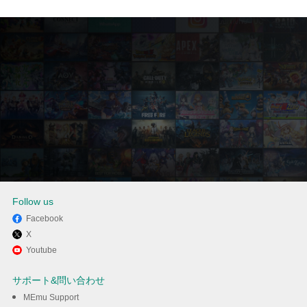
Follow us
Facebook
X
MEmuを使ってパソコンで누누
Youtube
티비 - 실시간 TV, noonoo tvを
サポート&問い合わせ
体験する
MEmu Support