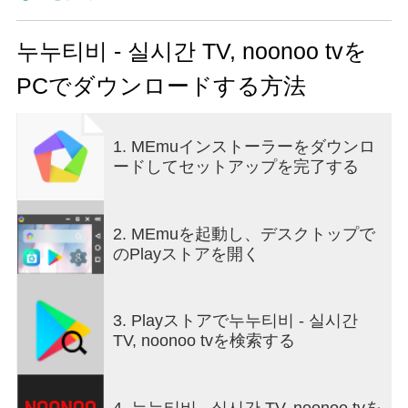
中波と縦編チャンネルを視聴できるように
リアルタイム放送の表示リンクを提供します。
누누티비 - 실시간 TV, noonoo tvを
[サポートチャンネル]
PCでダウンロードする方法
公衆波チャンネル：MBC、KBS、EBS
総合編成チャンネル：JTBC、TV朝鮮、チャンネル
A、MBN
1. MEmuインストーラーをダウンロ
ケーブル：YTN、連合ニュースTV、連合経済TV、
ードしてセットアップを完了する
マネートゥデイ、韓国経済TV、毎日経済TV
2. MEmuを起動し、デスクトップで
のPlayストアを開く
3. Playストアで누누티비 - 실시간
TV, noonoo tvを検索する
4. 누누티비 - 실시간 TV, noonoo tvを