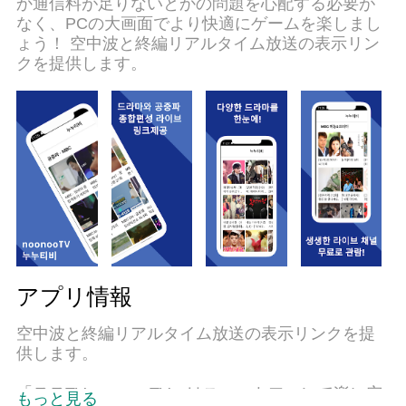
か通信料が足りないとかの問題を心配する必要が
パフォーマンスを最大限に引き出します。アプリ
なく、PCの大画面でより快適にゲームを楽しまし
を使用するだけでなく、高品質な体験を得ること
ょう！ 空中波と終編リアルタイム放送の表示リン
ができます。
クを提供します。
アプリ情報
空中波と終編リアルタイム放送の表示リンクを提
供します。
「ヌヌTV noonoo TV」はスマートフォンで楽に空
もっと見る