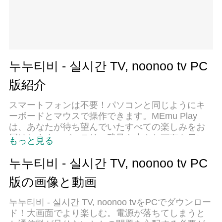
누누티비 - 실시간 TV, noonoo tv PC
版紹介
スマートフォンは不要！パソコンと同じようにキ
ーボードとマウスで操作できます。MEmu Play
は、あなたが待ち望んでいたすべての楽しみをお
届けします。バッテリー残量や小さな画面を気に
もっと見る
することなく、누누티비 - 실시간 TV, noonoo tvを
ご利用ください。最新のMEmu 9は、누누티비 - 실
누누티비 - 실시간 TV, noonoo tv PC
시간 TV, noonoo tvをPCで体験するのに最適です！
版の画像と動画
完璧なキーマッピングシステムにより、PCのよう
なスムーズな操作性を実現します。マルチインス
누누티비 - 실시간 TV, noonoo tvをPCでダウンロー
タンス機能により、複数のアプリケーションを同
ド！大画面でより楽しむ。電源が落ちてしまうと
時に実行できます。独自の仮想化エンジンがPCの