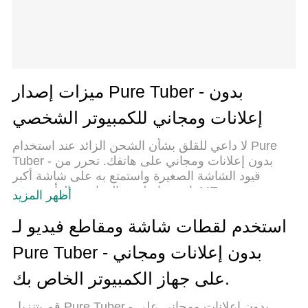
ميزات إصدار Pure Tuber - بدون
إعلانات ومجاني للكمبيوتر الشخصي
لا داعي للقلق بشأن الشحن الزائد عند استخدام Pure
Tuber - بدون إعلانات ومجاني على هاتفك. تحرر من
قيود الشاشة الصغيرة واستمتع به على شاشة أكبر
باستخدام لوحة المفاتيح والفأرة. يوفر MEmu جميع
أظهر المزيد
الميزات الرائعة التي تتوقعها: تثبيت سريع، إعداد سهل،
أدوات تحكم بديهية، ودون قيود على عمر البطارية، أو
استخدم لقطات شاشة ومقاطع فيديو لـ
استخدام البيانات، أو المكالمات الواردة. يُعد MEmu 9
Pure Tuber - بدون إعلانات ومجاني
الجديد الخيار الأمثل لتجربة Pure Tuber - بدون إعلانات
ومجاني على جهاز الكمبيوتر. بفضل تقنية التشفير
على جهاز الكمبيوتر الخاص بك.
الفريدة، يتيح لك مدير الحسابات المتعددة تشغيل حسابين
أو أكثر في وقت واحد. والأهم من ذلك، أن محرك
قم بتنزيل Pure Tuber - بدون إعلانات ومجاني على