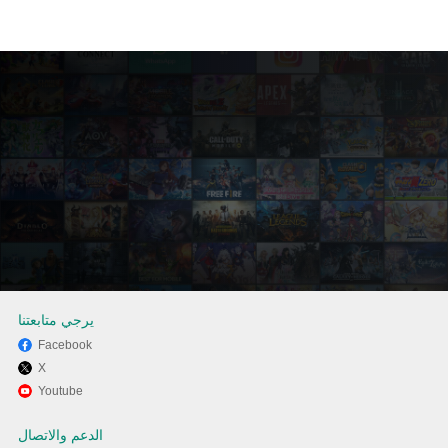
يرجي متابعتنا
Facebook
X
استخدم MEmu لتجربة Pure
Youtube
Tuber - بدون إعلانات ومجاني على
الدعم والاتصال