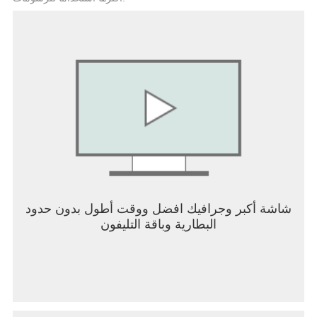
مشاهدة واستماع غير متوقعة.
ملاحظة
1. Pure Tuber المجاني هي واجهة برمجة تطبيقات
خاصة بطرف API ثالث. محتويات مقاطع الفيديو من
خدمات API.
2. تمتثل Pure Tuber لشروط استخدام API.
3. وفقًا لشروط استخدام YouTube ، لا يُسمح لنا بعرض
مقاطع فيديو من YouTube عندما تكون في شاشة القفل
، ولا يسمح لك بتنزيل الأغاني.
الخصوصية:
https://www.premiumtuberapp.com/privacy
الخدمة:
شاشة أكبر وجرافيك افضل ووقت أطول بدون حدود
https://www.premiumtuberapp.com/service
البطارية وباقة التليفون