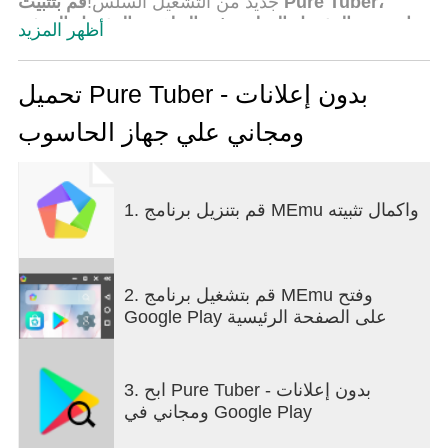
جديد من التشغيل السلس!
قم بتثبيت Pure Tuber،
واستمتع بالتشغيل السلس في الخلفية والتشغيل المنبثق
أظهر المزيد
العائم الآن!
تثبيت الآن ⏬
تحميل Pure Tuber - بدون إعلانات
الميزات
ومجاني علي جهاز الحاسوب
التبديل الذكي بين موضوعات الوضع النهاري والليلي
لا حاجة لتثبيت المكونات الإضافية plug-ins الأخرى ، مثل
microG ، Manager
أقصى دقة لمقاطع فيديو تيوب نشطة بشكل افتراضي.
1. قم بتنزيل برنامج MEmu واكمال تثبيته
وضع التشغيل المنبثق العائم
مشغل الخلفية، حفظ البيانات والطاقة
⭐ حفظ مقاطع الفيديو والموسيقى المفضلة لديك
2. قم بتشغيل برنامج MEmu وفتح
الميزات بالتفصيل
Google Play على الصفحة الرئيسية
مشغل الخلفية
- قم بتشغيله ، سيستمر تشغيل الفيديو عند الخروج من
3. ابح Pure Tuber - بدون إعلانات
التطبيق. لذلك يمكنك الاستمرار في استخدام تطبيقات
ومجاني في Google Play
اجتماعية ، مثل Line و Messenger و Whatsapp وما
إلى ذلك.