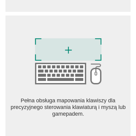
w lepszym stanie.
Rozdzielczość do 8K
- Domyślnie aktywna jest maksymalna
rozdzielczość filmów.
- możliwość odtwarzania filmów lub teledysków we
wszystkich rozdzielczościach od 144p do 8K, ciesz
się najlepszymi wrażeniami użytkownika.
FUNKCJA
Pełna obsługa mapowania klawiszy dla
precyzyjnego sterowania klawiaturą i myszą lub
gamepadem.