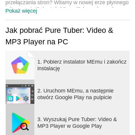
przełączania stron? Witamy w nowej erze płynnego
odtwarzania!
Zainstaluj Pure Tuber, ciesz się
Pokaż więcej
płynnym odtwarzaniem w tle i pływającym
wyskakującym okienkiem już teraz!
Jak pobrać Pure Tuber: Video &
Zainstaluj TERAZ
⏬
MP3 Player na PC
FUNKCJE W SZCZEGÓŁACH
Pływający odtwarzacz wideo
- Umożliwia odtwarzanie filmów i muzyki MP3 w
1. Pobierz instalator MEmu i zakończ
trybie pływającego wyskakującego okienka.
instalację
- Graj w trybie pełnoekranowym lub pływającego
okna wyskakującego, jak chcesz
Gdzie Twoje lokalne pliki multimedialne
2. Uruchom MEmu, a następnie
ożywają!
otwórz Google Play na pulpicie
Ta aplikacja płynnie integruje istniejące kolekcje
audio i wideo. Importuj pliki bez wysiłku i ciesz się
osobistą biblioteką multimediów z najwyższą
3. Wyszukaj Pure Tuber: Video &
jakością odtwarzania. Nasz intuicyjny interfejs
MP3 Player w Google Play
sprawia, że ​​nawigacja jest dziecinnie prosta, a