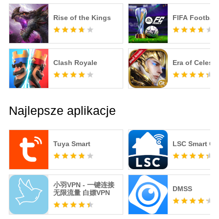
Rise of the Kings
FIFA Football
Clash Royale
Era of Celesti
Najlepsze aplikacje
Tuya Smart
LSC Smart Co
小羽VPN - 一键连接
DMSS
无限流量 白嫖VPN