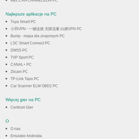
MECCHA CHAMELEON PC
Najlepsze aplikacje na PC
Tuya Smart PC
小羽VPN - 一键连接 无限流量 白嫖VPN PC
Bump - mapa dla znajomych PC
LSC Smart Connect PC
DMSS PC
TVP Sport PC
CANAL+ PC
Ziicam PC
TP-Link Tapo PC
Car Scanner ELM OBD2 PC
Więcej gier na PC
Centrum Gier
O
O nas
Emulator Androida