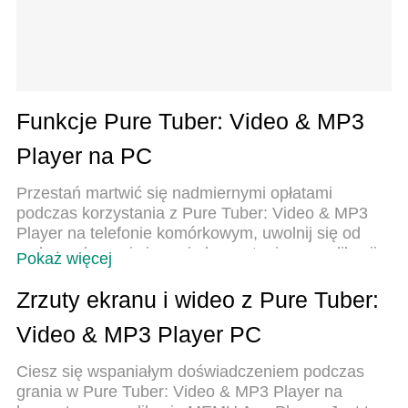
Funkcje Pure Tuber: Video & MP3
Player na PC
Przestań martwić się nadmiernymi opłatami
podczas korzystania z Pure Tuber: Video & MP3
Player na telefonie komórkowym, uwolnij się od
małego ekranu i ciesz się korzystaniem z aplikacji
Pokaż więcej
na znacznie większym wyświetlaczu. Od teraz
korzystaj z aplikacji na pełnym ekranie za pomocą
Zrzuty ekranu i wideo z Pure Tuber:
klawiatury i myszy. MEmu oferuje wszystkie
Video & MP3 Player PC
zaskakujące funkcje, których się spodziewałeś:
szybką instalację i łatwą konfigurację, intuicyjne
Ciesz się wspaniałym doświadczeniem podczas
sterowanie, koniec z ograniczeniami baterii, danych
grania w Pure Tuber: Video & MP3 Player na
mobilnych i niepokojących połączeń. Zupełnie nowy