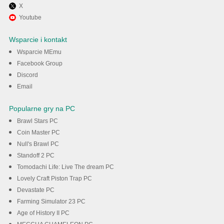
X
Użyj MEmu, aby doświadczyć
Youtube
Pure Tuber: Video & MP3
Wsparcie i kontakt
Player na swoim komputerze
Wsparcie MEmu
Facebook Group
Discord
Pobieranie
Email
Popularne gry na PC
Brawl Stars PC
Coin Master PC
Null's Brawl PC
Standoff 2 PC
Tomodachi Life: Live The dream PC
Lovely Craft Piston Trap PC
Devastate PC
Farming Simulator 23 PC
Age of History II PC