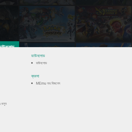
ডাউনলোড
ডাউনলোড
ডাউনলোড
ব্যবসা
MEmu ফর বিজনেস
 খেলুন