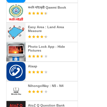
কওমি লাইব্রেরী Qawmi Book
Easy Area : Land Area
Measure
Photo Lock App - Hide
Pictures
Alaap
NihongoWay : N5 - N4
AtoZ Q Question Bank