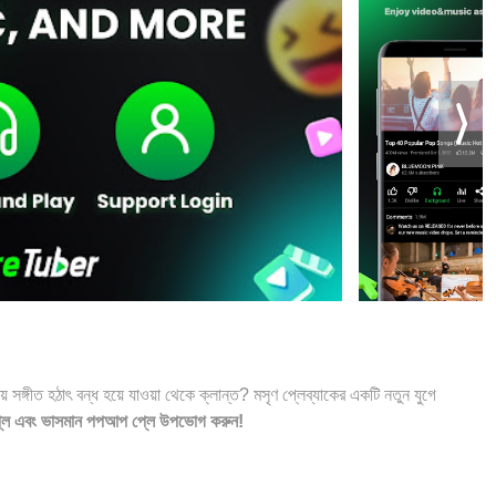
সময় সঙ্গীত হঠাৎ বন্ধ হয়ে যাওয়া থেকে ক্লান্ত? মসৃণ প্লেব্যাকের একটি নতুন যুগে
্ড প্লে এবং ভাসমান পপআপ প্লে উপভোগ করুন!