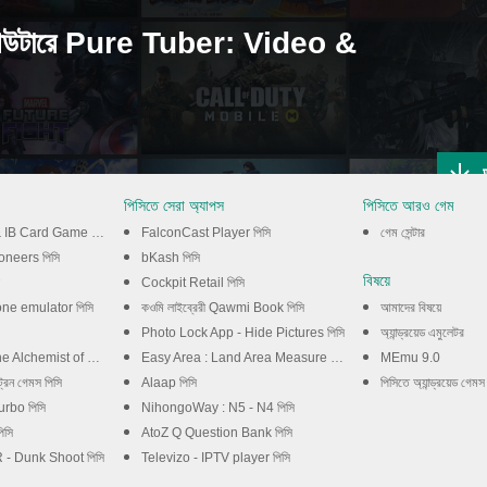
পিউটারে Pure Tuber: Video &
পিসিতে সেরা অ্যাপস
পিসিতে আরও গেম
IB Card Game পিসি
FalconCast Player পিসি
গেম সেন্টার
oneers পিসি
bKash পিসি
বিষয়ে
Cockpit Retail পিসি
one emulator পিসি
কওমি লাইব্রেরী Qawmi Book পিসি
আমাদের বিষয়ে
Photo Lock App - Hide Pictures পিসি
অ্যান্ড্রয়েড এমুলেটর
ories & the Envisioned Land পিসি
Easy Area : Land Area Measure পিসি
MEmu 9.0
্রেন গেমস পিসি
Alaap পিসি
পিসিতে অ্যান্ড্রয়েড গেমস
rbo পিসি
NihongoWay : N5 - N4 পিসি
িসি
AtoZ Q Question Bank পিসি
 - Dunk Shoot পিসি
Televizo - IPTV player পিসি