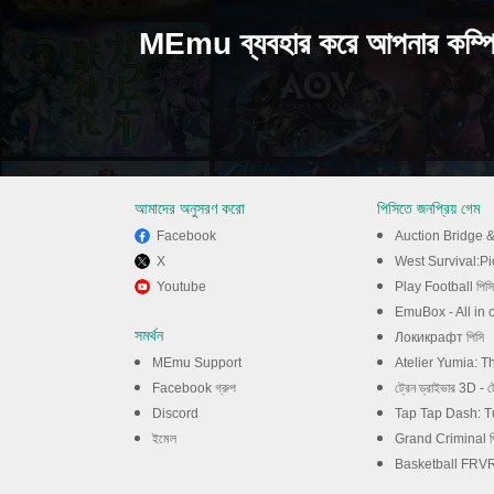
MEmu ব্যবহার করে আপনার কম্
আমাদের অনুসরণ করো
পিসিতে জনপ্রিয় গেম
Facebook
Auction Bridge & 
X
West Survival:Pi
Youtube
Play Football পিসি
MP3 Player উপভোগ করুন
EmuBox - All in 
সমর্থন
Локикрафт পিসি
MEmu Support
Atelier Yumia: The Alchemist of Mem
Facebook গ্রুপ
ট্রেন ড্রাইভার 3D - ট
Discord
Tap Tap Dash: Tu
ইমেল
Grand Criminal প
Basketball FRVR