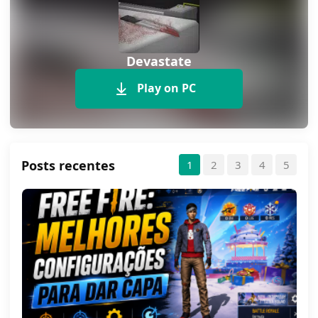
Devastate
Play on PC
Posts recentes
1
2
3
4
5