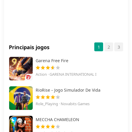
Principais jogos
1
2
3
Garena Free Fire
Action · GARENA INTERNATIONAL I
RioRise－Jogo Simulador De Vida
Role_Playing · Novabits Games
MECCHA CHAMELEON