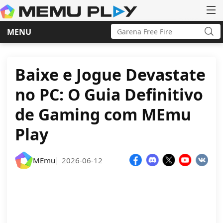
Search
MENU
for:
Sea
Skip
to
content
Baixe e Jogue Devastate
no PC: O Guia Definitivo
de Gaming com MEmu
Play
MEmu
2026-06-12
|