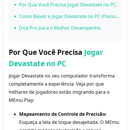
Por Que Você Precisa Jogar Devastate no PC
Como Baixar e Jogar Devastate no PC (Passo a Passo)
Passo 1: Baixe o MEmu Play
Dica Pro para o Melhor Desempenho
Passo 2: Instale o Emulador
Passo 3: Abra a Google Play Store
Por Que Você Precisa
Jogar
Passo 4: Instale o Devastate
Devastate no PC
Passo 5: Atualize o Chrome para a versão mais recente na Google store
Passo 6: Configure e Conquiste!
Jogar Devastate no seu computador transforma
completamente a experiência. Veja por que
milhares de jogadores estão migrando para o
MEmu Play:
Mapeamento de Controle de Precisão:
Esqueça a tela de toque desajeitada. O MEmu