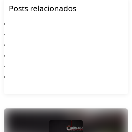
Posts relacionados
Free Fire: Melhores Configurações Para Dar Capa
Free Fire: Como Conseguir Diamantes Grátis Legalmente (Guia 2026)
Free Fire: As MELHORES Armas Para Cada Situação
Free Fire 9º Aniversário: Novo Lobby 3D, Atualização E Recompensas Grátis
Sensibilidade Free Fire 2026: Melhores Configurações Para Melhorar A Mira
Melhores Personagens Free Fire 2026: Lista De Tier Atualizada