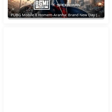
PUBG Mobile X Homem-Aranha: Brand New Day (Um Novo Dia) – Tudo Que Você Precisa Saber!