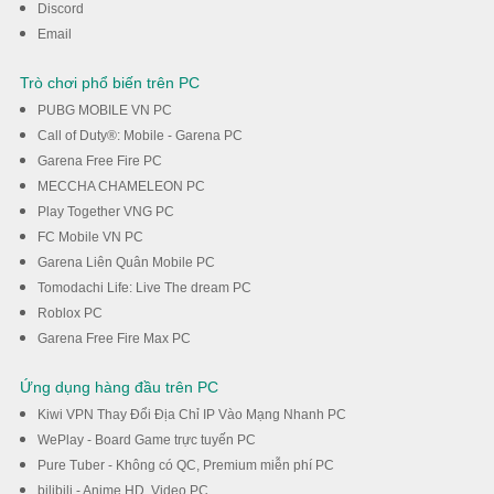
Discord
Email
Trò chơi phổ biến trên PC
PUBG MOBILE VN PC
Call of Duty®: Mobile - Garena PC
Garena Free Fire PC
MECCHA CHAMELEON PC
Play Together VNG PC
FC Mobile VN PC
Garena Liên Quân Mobile PC
Tomodachi Life: Live The dream PC
Roblox PC
Garena Free Fire Max PC
Ứng dụng hàng đầu trên PC
Kiwi VPN Thay Đổi Địa Chỉ IP Vào Mạng Nhanh PC
WePlay - Board Game trực tuyến PC
Pure Tuber - Không có QC, Premium miễn phí PC
bilibili - Anime HD, Video PC