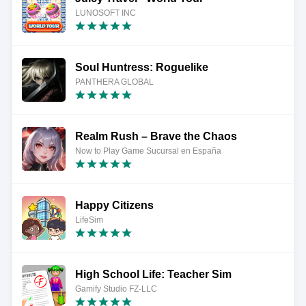
LUNOSOFT INC
Soul Huntress: Roguelike
PANTHERA GLOBAL
Realm Rush – Brave the Chaos
Now to Play Game Sucursal en España
Happy Citizens
LifeSim
High School Life: Teacher Sim
Gamify Studio FZ-LLC