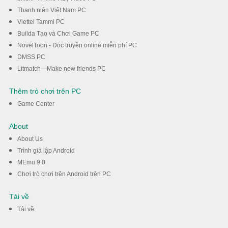
Thanh niên Việt Nam PC
Viettel Tammi PC
Builda Tạo và Chơi Game PC
NovelToon - Đọc truyện online miễn phí PC
DMSS PC
Litmatch—Make new friends PC
Thêm trò chơi trên PC
Game Center
About
About Us
Trình giả lập Android
MEmu 9.0
Chơi trò chơi trên Android trên PC
Tải về
Tải về