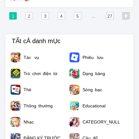
...
1
2
3
4
5
27
TẤt cẢ danh mỤc
Tác vụ
Phiêu lưu
Trò chơi điện tử
Dạng bảng
Thẻ
Sòng bạc
Thông thường
Educational
Nhạc
CATEGORY_NULL
ĐĂNG KÝ TRƯỚC
Câu đố