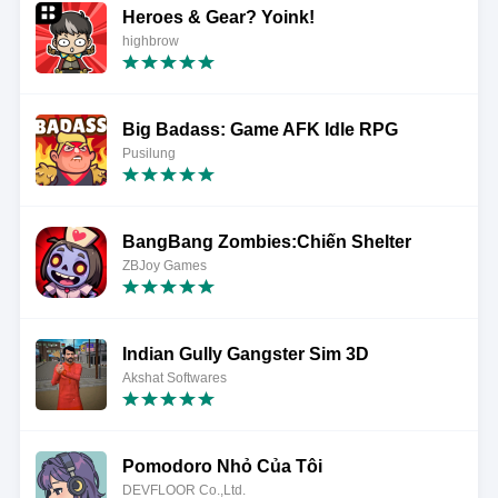
Heroes & Gear? Yoink!
highbrow
Big Badass: Game AFK Idle RPG
Pusilung
BangBang Zombies:Chiến Shelter
ZBJoy Games
Indian Gully Gangster Sim 3D
Akshat Softwares
Pomodoro Nhỏ Của Tôi
DEVFLOOR Co.,Ltd.