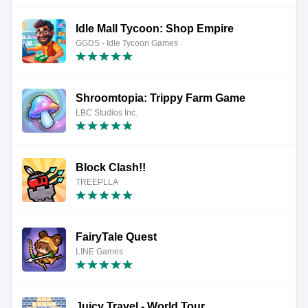
Idle Mall Tycoon: Shop Empire
GGDS - Idle Tycoon Games
Shroomtopia: Trippy Farm Game
LBC Studios Inc.
Block Clash!!
TREEPLLA
FairyTale Quest
LINE Games
Juicy Travel - World Tour