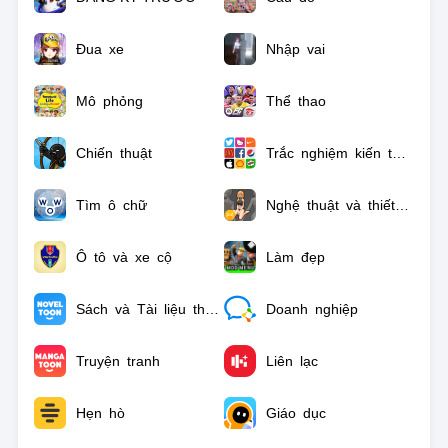
Đua xe
Nhập vai
Mô phỏng
Thể thao
Chiến thuật
Trắc nghiệm kiến thức
Tìm ô chữ
Nghệ thuật và thiết kế
Ô tô và xe cộ
Làm đẹp
Sách và Tài liệu tham khảo
Doanh nghiệp
Truyện tranh
Liên lạc
Hẹn hò
Giáo dục