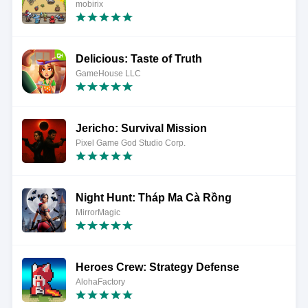
mobirix
Delicious: Taste of Truth
GameHouse LLC
Jericho: Survival Mission
Pixel Game God Studio Corp.
Night Hunt: Tháp Ma Cà Rồng
MirrorMagic
Heroes Crew: Strategy Defense
AlohaFactory