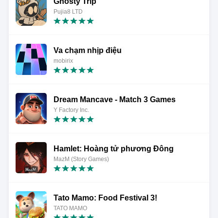
Ghosty Trip
Pujia8 LTD
Va chạm nhịp điệu
mobirix
Dream Mancave - Match 3 Games
Y Factory Inc.
Hamlet: Hoàng tử phương Đông
MazM (Story Games)
Tato Mamo: Food Festival 3!
TATO MAMO