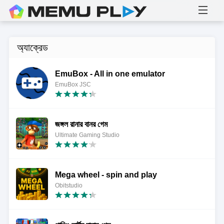
অ্যাক্রেড
EmuBox - All in one emulator
EmuBox JSC
জঙ্গল রানার বানর গেম
Ultimate Gaming Studio
Mega wheel - spin and play
Obitstudio