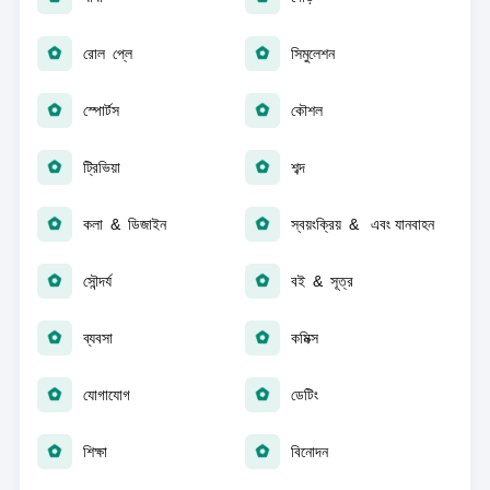
রোল প্লে
সিমুলেশন
স্পোর্টস
কৌশল
ট্রিভিয়া
শব্দ
কলা & ডিজাইন
স্বয়ংক্রিয় & এবং যানবাহন
সৌন্দর্য
বই & সূত্র
ব্যবসা
কমিক্স
যোগাযোগ
ডেটিং
শিক্ষা
বিনোদন