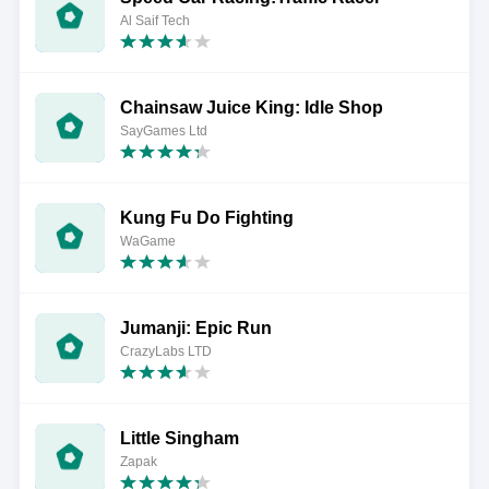
Al Saif Tech
Chainsaw Juice King: Idle Shop
SayGames Ltd
Kung Fu Do Fighting
WaGame
Jumanji: Epic Run
CrazyLabs LTD
Little Singham
Zapak