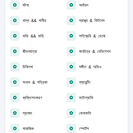
ঘটনা
অর্থায়ন
খাদ্য && পানীয়
স্বাস্থ্য & ফিটনেস
বাড়ি && বাড়ি
লাইব্রেরি & ডেমো
জীবনযাত্রা
মানচিত্র & নেভিগেশন
চিকিৎসা
সঙ্গীত & অডিও
সংবাদ & পত্রিকা
প্যারেন্টিং
ব্যক্তিগতকরণ
ফটোগ্রাফি
প্রমোদ
কেনাকাটা
সামাজিক
স্পোর্টস