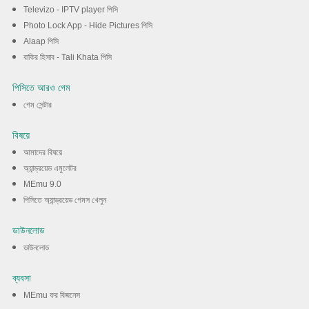
Televizo - IPTV player পিসি
Photo Lock App - Hide Pictures পিসি
Alaap পিসি
বাকির হিসাব - Tali Khata পিসি
পিসিতে আরও গেম
গেম সেন্টার
বিষয়ে
আমাদের বিষয়ে
অ্যান্ড্রয়েড এমুলেটর
MEmu 9.0
পিসিতে অ্যান্ড্রয়েড গেমস খেলুন
ডাউনলোড
ডাউনলোড
ব্যবসা
MEmu ফর বিজনেস