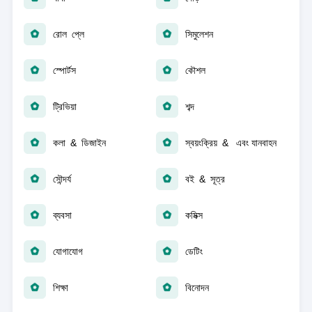
রোল প্লে
সিমুলেশন
স্পোর্টস
কৌশল
ট্রিভিয়া
শব্দ
কলা & ডিজাইন
স্বয়ংক্রিয় & এবং যানবাহন
সৌন্দর্য
বই & সূত্র
ব্যবসা
কমিক্স
যোগাযোগ
ডেটিং
শিক্ষা
বিনোদন