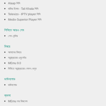
Alaap পিসি
বাকির হিসাব - Tali Khata পিসি
Televizo - IPTV player পিসি
Medix-Superior Player পিসি
পিসিতে আরও গেম
গেম সেন্টার
বিষয়ে
আমাদের বিষয়ে
অ্যান্ড্রয়েড এমুলেটর
MEmu 9.0
পিসিতে অ্যান্ড্রয়েড গেমস খেলুন
ডাউনলোড
ডাউনলোড
ব্যবসা
MEmu ফর বিজনেস