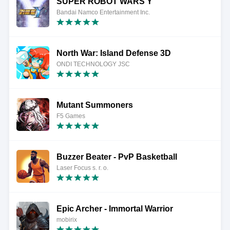
SUPER ROBOT WARS Y
Bandai Namco Entertainment Inc.
North War: Island Defense 3D
ONDI TECHNOLOGY JSC
Mutant Summoners
F5 Games
Buzzer Beater - PvP Basketball
Laser Focus s. r. o.
Epic Archer - Immortal Warrior
mobirix