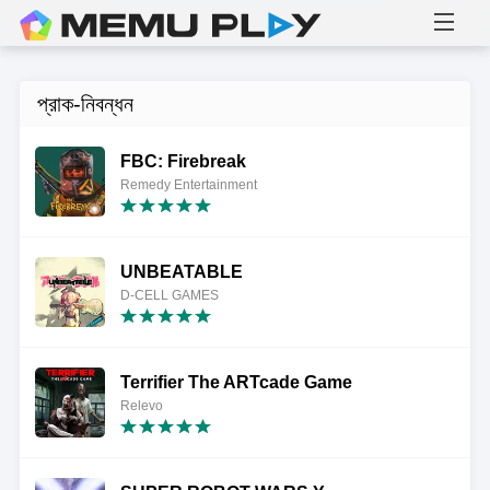
প্রাক-নিবন্ধন
FBC: Firebreak
Remedy Entertainment
UNBEATABLE
D-CELL GAMES
Terrifier The ARTcade Game
Relevo