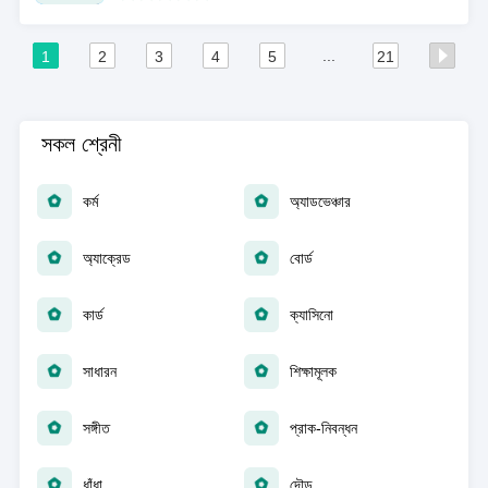
...
1
2
3
4
5
21
সকল শ্রেনী
কর্ম
অ্যাডভেঞ্চার
অ্যাক্রেড
বোর্ড
কার্ড
ক্যাসিনো
সাধারন
শিক্ষামূলক
সঙ্গীত
প্রাক-নিবন্ধন
ধাঁধা
দৌড়