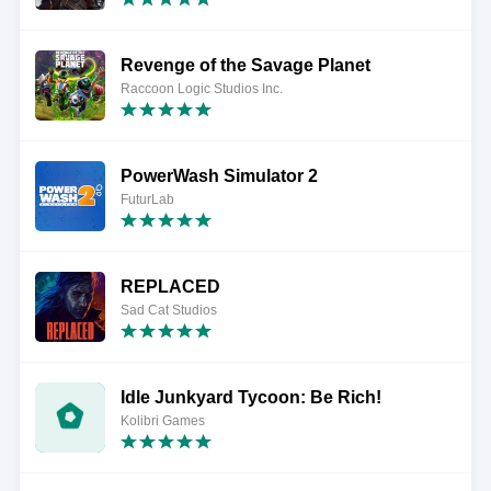
Revenge of the Savage Planet
Raccoon Logic Studios Inc.
PowerWash Simulator 2
FuturLab
REPLACED
Sad Cat Studios
Idle Junkyard Tycoon: Be Rich!
Kolibri Games