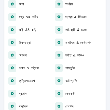
ঘটনা
অর্থায়ন
খাদ্য && পানীয়
স্বাস্থ্য & ফিটনেস
বাড়ি && বাড়ি
লাইব্রেরি & ডেমো
জীবনযাত্রা
মানচিত্র & নেভিগেশন
চিকিৎসা
সঙ্গীত & অডিও
সংবাদ & পত্রিকা
প্যারেন্টিং
ব্যক্তিগতকরণ
ফটোগ্রাফি
প্রমোদ
কেনাকাটা
সামাজিক
স্পোর্টস