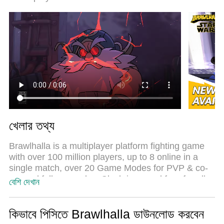
খেলার তথ্য
Brawlhalla is a multiplayer platform fighting game
with over 100 million players, up to 8 online in a
single match, over 20 Game Modes for PVP & co-
op, and full cross-play. Clash in casual free-for-alls,
বেশি দেখান
smash the ranked season queue, or fight with your
friends in custom game rooms. Frequent updates.
Over 50 Legends and always adding more. Fight
কিভাবে পিসিতে Brawlhalla ডাউনলোড করবেন
for glory in the halls of Valhalla!