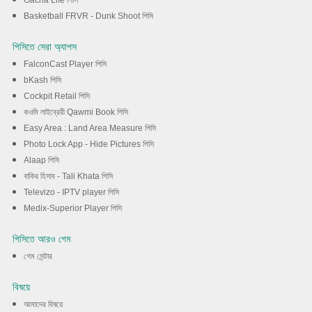
Gacha Life পিসি
Basketball FRVR - Dunk Shoot পিসি
পিসিতে সেরা অ্যাপস
FalconCast Player পিসি
bKash পিসি
Cockpit Retail পিসি
কওমি লাইব্রেরী Qawmi Book পিসি
Easy Area : Land Area Measure পিসি
Photo Lock App - Hide Pictures পিসি
Alaap পিসি
বাকির হিসাব - Tali Khata পিসি
Televizo - IPTV player পিসি
Medix-Superior Player পিসি
পিসিতে আরও গেম
গেম সেন্টার
বিষয়ে
আমাদের বিষয়ে