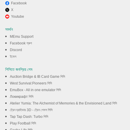
Facebook
X
MEmu এর সাথে পিসিতে Brawlhalla
Youtube
খেলা উপভোগ করুন
সমর্থন
MEmu Support
ডাউনলোড
Facebook গ্রুপ
Discord
ইমেল
পিসিতে জনপ্রিয় গেম
Auction Bridge & IB Card Game পিসি
West Survival:Pioneers পিসি
EmuBox - All in one emulator পিসি
Локикрафт পিসি
Atelier Yumia: The Alchemist of Memories & the Envisioned Land পিসি
ট্রেন ড্রাইভার 3D - ট্রেন গেমস পিসি
Tap Tap Dash: Turbo পিসি
Play Football পিসি