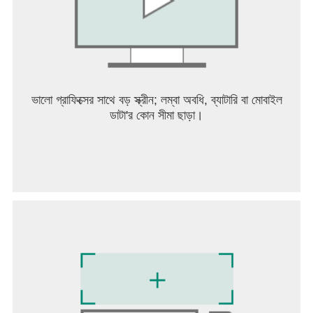
Subscribe on YouTube:
https://www.youtube.com/c/brawlhalla
Join us on Instagram & TikTok @Brawlhalla
Need support? Have some feedback for us?
Contact us here: https://support.ubi.com
ভালো গ্রাফিক্সের সাথে বড় স্ক্রীন; লম্বা অবধি, ব্যাটারি বা মোবাইল
ডাটা'র কোন সীমা ছাড়া।