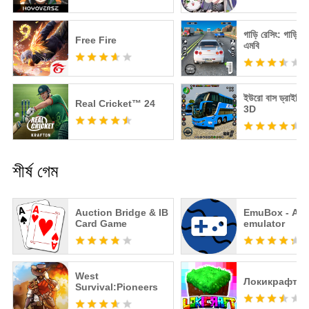
গাড়ি রেসিং: গাড়ি গ
Free Fire
এমবি
ইউরো বাস ড্রাইভিং 
Real Cricket™ 24
3D
শীর্ষ গেম
Auction Bridge & IB
EmuBox - All 
Card Game
emulator
West
Локикрафт
Survival:Pioneers