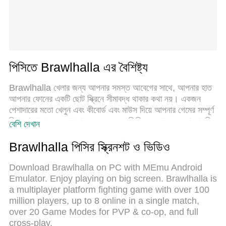
পিসিতে Brawlhalla এর বৈশিষ্ট্য
Brawlhalla খেলার জন্য আপনার সমস্ত আবেগের সাথে, আপনার হাত
আপনার ফোনের একটি ছোট স্ক্রিনে সীমাবদ্ধ থাকার কথা নয়। একজন
পেশাদারের মতো খেলুন এবং কীবোর্ড এবং মাউস দিয়ে আপনার গেমের সম্পূর্ণ
নিয়ন্ত্রণ পান। মেমু আপনাকে এমন সমস্ত জিনিস সরবরাহ করে যা আপনি
বেশি দেখান
প্রত্যাশা করছেন। ডাউনলোড করুন এবং পিসিতে Brawlhalla খেলুন।
আপনি যতক্ষণ চান ততক্ষণ খেলুন, ব্যাটারি, মোবাইল ডেটা এবং বিরক্তিকর
Brawlhalla পিসির স্ক্রিনশট ও ভিডিও
কলগুলির আর কোনও সীমাবদ্ধতা নেই। একদম নতুন MEmu 9 হল
পিসিতে Brawlhalla খেলার সেরা পছন্দ। আমাদের দক্ষতার সাথে
Download Brawlhalla on PC with MEmu Android
প্রস্তুত, সূক্ষ্ম প্রিসেট কীম্যাপিং সিস্টেম Brawlhalla কে একটি বাস্তব
Emulator. Enjoy playing on big screen. Brawlhalla is
পিসি গেম করে তোলে। MEmu মাল্টি-ইনস্ট্যান্স ম্যানেজার একই
a multiplayer platform fighting game with over 100
ডিভাইসে 2 বা তার বেশি অ্যাকাউন্ট চালানো সম্ভব করে তোলে। এবং
million players, up to 8 online in a single match,
সবচেয়ে গুরুত্বপূর্ণ, আমাদের একচেটিয়া ইমুলেশন ইঞ্জিন আপনার পিসির
over 20 Game Modes for PVP & co-op, and full
সম্পূর্ণ সম্ভাবনা প্রকাশ করতে পারে, সবকিছুকে মসৃণ করে তুলতে পারে।
cross-play.