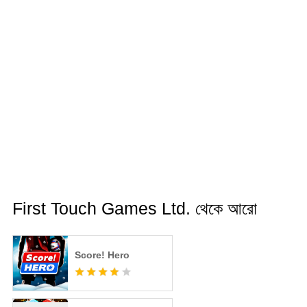
First Touch Games Ltd. থেকে আরো
Score! Hero