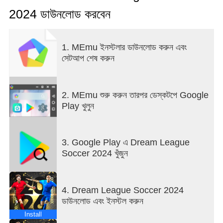
ইন-গেম কমেন্ট্রি, টিম কাস্টমাইজেশন এবং আরও অনেক কিছু উপভোগ
2024 ডাউনলোড করবেন
করার সাথে সাথে ৮টি ডিভিশন পেরিয়ে এগিয়ে যান। এই সুন্দর খেলাটি আগে
কখনও এত ভালো ছিল না!
1. MEmu ইনস্টলার ডাউনলোড করুন এবং
আপনার স্বপ্নের দল তৈরি করুন
সেটআপ শেষ করুন
রাফিনহা এবং হুলিয়ান আলভারেজের মতো শীর্ষ সুপারস্টার খেলোয়াড়দের
সাইন করিয়ে আপনার নিজস্ব স্বপ্নের দল তৈরি করুন! আপনার খেলার ধরণ
নিখুঁত করুন, আপনার খেলোয়াড়দের উন্নত করুন এবং র্যাঙ্কের উপরে ওঠার
পথে আসা যেকোনো দলের মোকাবেলা করুন। লেজেন্ডারি ডিভিশনের দিকে
2. MEmu শুরু করুন তারপর ডেস্কটপে Google
এগিয়ে যাওয়ার সময় বিশ্বমানের সুযোগ-সুবিধা দিয়ে আপনার স্টেডিয়াম
Play খুলুন
আপগ্রেড করুন। আপনার কি সেই যোগ্যতা আছে?
নতুন এবং উন্নত গেমপ্লে
3. Google Play এ Dream League
নতুন অ্যানিমেশন এবং উন্নত এআই (AI) সহ একটি আকর্ষণীয় ড্রিম লীগ
Soccer 2024 খুঁজুন
সকার অভিজ্ঞতা অপেক্ষা করছে, যা মোবাইলে ফুটবল খেলার অভিজ্ঞতাকে
আমূল পরিবর্তন করে দেবে। পূর্ববর্তী সিজনের আপডেটগুলোর ধারাবাহিকতায়,
ড্রিম লীগ সকার ২০২৬ এই সুন্দর খেলার আসল স্পিরিটকে ধরে রেখেছে।
4. Dream League Soccer 2024
ডাউনলোড এবং ইনস্টল করুন
সাফল্যের সাজে সজ্জিত
একটি জমকালো ড্রিম লীগ সকার অভিজ্ঞতা উপভোগ করুন! হেয়ারস্টাইল
Install