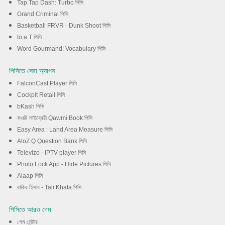
Tap Tap Dash: Turbo পিসি
Grand Criminal পিসি
Basketball FRVR - Dunk Shoot পিসি
to a T পিসি
Word Gourmand: Vocabulary পিসি
পিসিতে সেরা অ্যাপস
FalconCast Player পিসি
Cockpit Retail পিসি
bKash পিসি
কওমি লাইব্রেরী Qawmi Book পিসি
Easy Area : Land Area Measure পিসি
AtoZ Q Question Bank পিসি
Televizo - IPTV player পিসি
Photo Lock App - Hide Pictures পিসি
Alaap পিসি
বাকির হিসাব - Tali Khata পিসি
পিসিতে আরও গেম
গেম সেন্টার