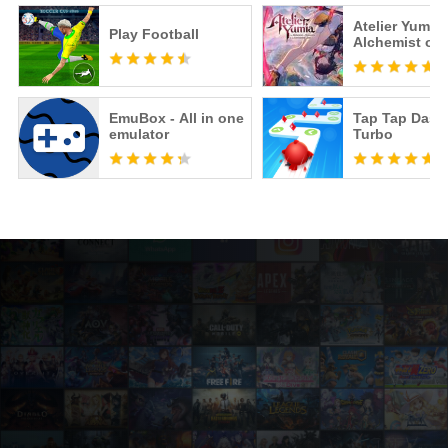
Atelier Yumia
Play Football
Alchemist of
Memories & t
Envisioned L
EmuBox - All in one
Tap Tap Dash
emulator
Turbo