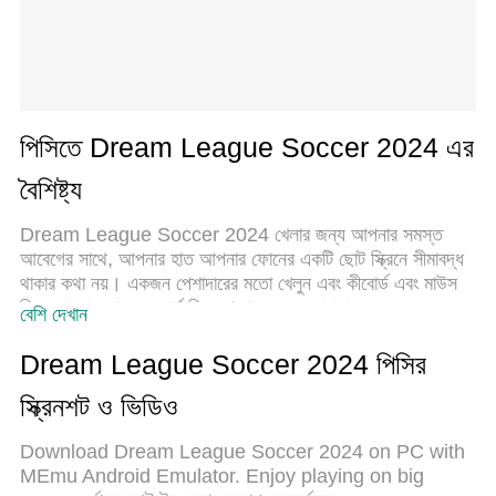
পিসিতে Dream League Soccer 2024 এর
বৈশিষ্ট্য
Dream League Soccer 2024 খেলার জন্য আপনার সমস্ত
আবেগের সাথে, আপনার হাত আপনার ফোনের একটি ছোট স্ক্রিনে সীমাবদ্ধ
থাকার কথা নয়। একজন পেশাদারের মতো খেলুন এবং কীবোর্ড এবং মাউস
দিয়ে আপনার গেমের সম্পূর্ণ নিয়ন্ত্রণ পান। মেমু আপনাকে এমন সমস্ত
বেশি দেখান
জিনিস সরবরাহ করে যা আপনি প্রত্যাশা করছেন। ডাউনলোড করুন এবং
পিসিতে Dream League Soccer 2024 খেলুন। আপনি যতক্ষণ
Dream League Soccer 2024 পিসির
চান ততক্ষণ খেলুন, ব্যাটারি, মোবাইল ডেটা এবং বিরক্তিকর কলগুলির আর
স্ক্রিনশট ও ভিডিও
কোনও সীমাবদ্ধতা নেই। একদম নতুন MEmu 9 হল পিসিতে Dream
League Soccer 2024 খেলার সেরা পছন্দ। আমাদের দক্ষতার সাথে
Download Dream League Soccer 2024 on PC with
প্রস্তুত, সূক্ষ্ম প্রিসেট কীম্যাপিং সিস্টেম Dream League Soccer
MEmu Android Emulator. Enjoy playing on big
2024 কে একটি বাস্তব পিসি গেম করে তোলে। MEmu মাল্টি-ইনস্ট্যান্স