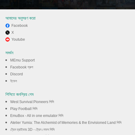
আমাদের অনুসরণ করো
Facebook
X
MEmu এর সাথে পিসিতে Dream
Youtube
League Soccer 2024 খেলা উপভোগ
সমর্থন
করুন
MEmu Support
Facebook গ্রুপ
Discord
ডাউনলোড
ইমেল
পিসিতে জনপ্রিয় গেম
West Survival:Pioneers পিসি
Play Football পিসি
EmuBox - All in one emulator পিসি
Atelier Yumia: The Alchemist of Memories & the Envisioned Land পিসি
ট্রেন ড্রাইভার 3D - ট্রেন গেমস পিসি