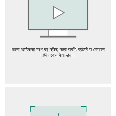
• ট্রান্সফার মার্কেটে সেরা প্রতিভা খুঁজে বের করতে এজেন্ট এবং স্কাউট
নিয়োগ করুন
• আকর্ষণীয় এবং উত্তেজনাপূর্ণ ম্যাচ ধারাভাষ্য আপনাকে খেলার
কেন্দ্রবিন্দুতে রাখে
• আপনার খেলোয়াড়দের প্রযুক্তিগত এবং শারীরিক দক্ষতা বাড়াতে কোচ
ব্যবহার করুন
• আপনার দলের কিট এবং লোগো কাস্টমাইজ করুন অথবা আপনার নিজের
তৈরি করা জিনিস ইম্পোর্ট করুন
ভালো গ্রাফিক্সের সাথে বড় স্ক্রীন; লম্বা অবধি, ব্যাটারি বা মোবাইল
• অতুলনীয় পুরস্কার জিততে নিয়মিত সিজন এবং ইভেন্টে অংশ নিন
ডাটা'র কোন সীমা ছাড়া।
• ড্রিম লীগ লাইভের মাধ্যমে বিশ্বজুড়ে খেলোয়াড়দের বিরুদ্ধে প্রতিযোগিতা
করুন
• দৈনিক সিনারিও এবং ড্রিম ড্রাফটে নিজেকে চ্যালেঞ্জ করুন!
* এই গেমটি বিনামূল্যে খেলা যায়, তবে অতিরিক্ত কন্টেন্ট এবং ইন-গেম
আইটেম আসল টাকা দিয়ে কেনা যেতে পারে। ইন-অ্যাপ পারচেজ বন্ধ
করতে, প্লে স্টোর/সেটিংস/অথেনটিকেশন-এ যান।
এই গেমটি খেলার জন্য ইন্টারনেট সংযোগ প্রয়োজন এবং এতে তৃতীয় পক্ষের
বিজ্ঞাপন রয়েছে।