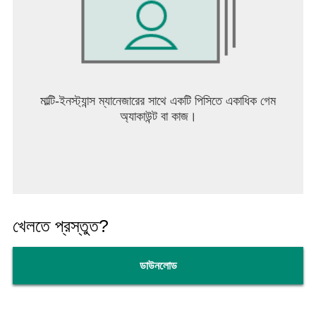
মাল্টি-ইনস্ট্যান্স ম্যানেজারের সাথে একটি পিসিতে একাধিক গেম
অ্যাকাউন্ট বা কাজ।
খেলতে প্রস্তুত?
ডাউনলোড