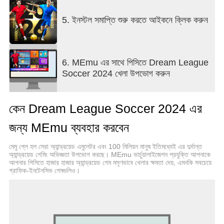
এবং পোশাক সহ বিভিন্ন বিকল্প থেকে আপনার ম্যানেজারকে নিজের মতো
করে সাজিয়ে নিন। আমাদের নতুন এবং উন্নত গ্রাফিক্স ইঞ্জিনের সাথে,
5. ইনস্টল সমাপ্তি শুরু করতে আইকনে ক্লিক করুন
আপনার স্বপ্নের দলকে এর আগে এতটা সুন্দর দেখায়নি!
বিশ্ব জয় করুন
ড্রিম লীগ লাইভ আপনার ক্লাবকে বিশ্বের সেরা দলগুলোর বিরুদ্ধে দাঁড়
6. MEmu এর সাথে পিসিতে Dream League
করিয়ে দেয়। আপনার দলই সেরা তা প্রমাণ করতে র্যাঙ্কের মধ্য দিয়ে
Soccer 2024 খেলা উপভোগ করুন
এগিয়ে যান এবং এক্সক্লুসিভ পুরস্কারের জন্য গ্লোবাল লিডারবোর্ড ও
ইভেন্টগুলোতে প্রতিযোগিতা করুন!
কেন Dream League Soccer 2024 এর
বৈশিষ্ট্যসমূহ
• ৪,০০০-এর বেশি FIFPRO লাইসেন্সপ্রাপ্ত খেলোয়াড় এবং গেমের
জন্য MEmu ব্যবহার করবেন
কিংবদন্তী ক্লাসিক গ্রেটদের মধ্য থেকে আপনার স্বপ্নের দল তৈরি করুন
• সম্পূর্ণ ৩ডি মোশন-ক্যাপচার করা কিক, ট্যাকল, সেলিব্রেশন এবং
মেমু প্লে হল সেরা অ্যান্ড্রয়েড এমুলেটর এবং 100 মিলিয়ন মানুষ ইতিমধ্যেই এর দুর্দান্ত
গোলকিপারের সেভ অতুলনীয় বাস্তবতা প্রদান করে
অ্যান্ড্রয়েড গেমিং অভিজ্ঞতা উপভোগ করছে। MEmu ভার্চুয়ালাইজেশন প্রযুক্তি আপনাকে
আপনার পিসিতে হাজার হাজার অ্যান্ড্রয়েড গেম মসৃণভাবে খেলার ক্ষমতা দেয়, এমনকি সবচেয়ে
• ৮টি ডিভিশন পেরিয়ে এবং ১০টিরও বেশি কাপ প্রতিযোগিতায় অংশ নিয়ে
গ্রাফিক-ইনটেনসিভ গেমগুলিও।
কিংবদন্তী মর্যাদা অর্জন করুন
• আপনার নিজস্ব স্টেডিয়াম থেকে শুরু করে মেডিকেল, বাণিজ্যিক এবং
প্রশিক্ষণ কেন্দ্র পর্যন্ত আপনার ফুটবল সাম্রাজ্য গড়ে তুলুন
• সম্পূর্ণ নতুন ক্ল্যান সিস্টেমে অন্যদের সাথে দলবদ্ধ হন, লক্ষ্য অর্জন
করুন এবং পুরস্কার জিতুন!