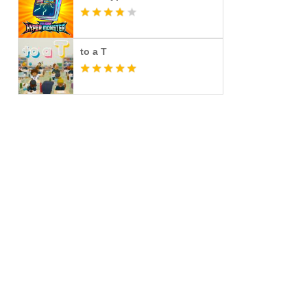
to a T