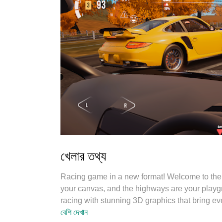
খেলার তথ্য
Racing game in a new format! Welcome to the f
your canvas, and the highways are your playgr
racing with stunning 3D graphics that bring eve
unparalleled visual experience. Drive on high
বেশি দেখান