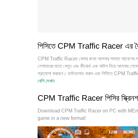
পিসিতে CPM Traffic Racer এর বৈশি
CPM Traffic Racer খেলার জন্য আপনার সমস্ত আবেগের সাথে
পেশাদারের মতো খেলুন এবং কীবোর্ড এবং মাউস দিয়ে আপনার গেমের
প্রত্যাশা করছেন। ডাউনলোড করুন এবং পিসিতে CPM Traffic R
বিরক্তিকর কলগুলির আর কোনও সীমাবদ্ধতা নেই। একদম নতুন
বেশি দেখান
সাথে প্রস্তুত, সূক্ষ্ম প্রিসেট কীম্যাপিং সিস্টেম CPM Traffi
একই ডিভাইসে 2 বা তার বেশি অ্যাকাউন্ট চালানো সম্ভব করে তোলে। 
CPM Traffic Racer পিসির স্ক্রিন
সম্ভাবনা প্রকাশ করতে পারে, সবকিছুকে মসৃণ করে তুলতে পারে।
Download CPM Traffic Racer on PC with MEmu
game in a new format!