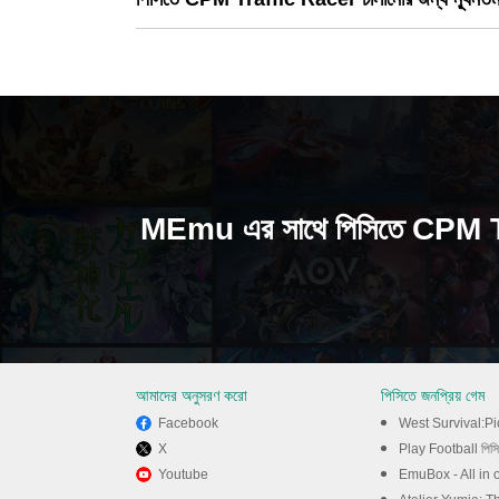
MEmu এর সাথে পিসিতে CPM T
আমাদের অনুসরণ করো
পিসিতে জনপ্রিয় গেম
Facebook
West Survival:Pi
X
Play Football পিসি
Youtube
EmuBox - All in 