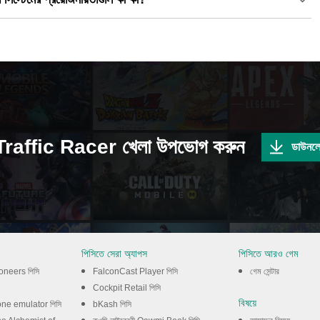
raffic Racer খেলা উপভোগ করুন
ডাউনল
পিসিতে সেরা অ্যাপস
পিসিতে আরও গেম
oneers পিসি
FalconCast Player পিসি
গেম সেন্টার
Cockpit Retail পিসি
বিষয়ে
one emulator পিসি
bKash পিসি