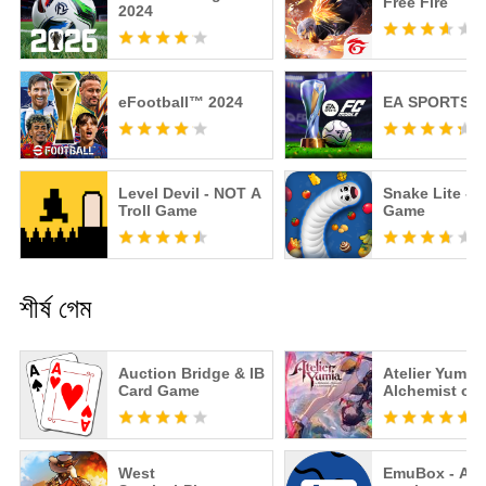
Free Fire
2024
eFootball™ 2024
EA SPORTS F
Level Devil - NOT A
Snake Lite - 
Troll Game
Game
শীর্ষ গেম
Auction Bridge & IB
Atelier Yumia
Card Game
Alchemist of
Memories & t
Envisioned L
West
EmuBox - All 