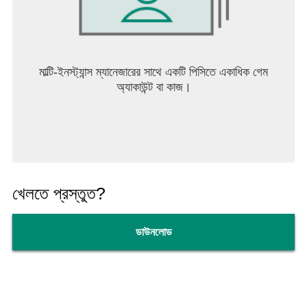
মাল্টি-ইনস্ট্যান্স ম্যানেজারের সাথে একটি পিসিতে একাধিক গেম
অ্যাকাউন্ট বা কাজ।
খেলতে প্রস্তুত?
ডাউনলোড