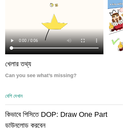
করতে পারে, সবকিছুকে মসৃণ করে তুলতে পারে।
খেলার তথ্য
Can you see what’s missing?
বেশি দেখান
কিভাবে পিসিতে DOP: Draw One Part
ডাউনলোড করবেন