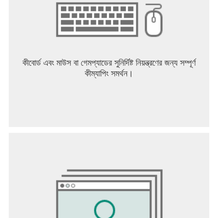
কীবোর্ড এবং মাউস বা গেমপ্যাডের সুনির্দিষ্ট নিয়ন্ত্রণের জন্য সম্পূর্ণ
কীম্যাপিং সমর্থন।