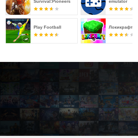
Survival:Pioneers
emulator
Play Football
Локикрафт