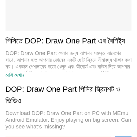
পিসিতে DOP: Draw One Part এর বৈশিষ্ট্য
DOP: Draw One Part খেলার জন্য আপনার সমস্ত আবেগের
সাথে, আপনার হাত আপনার ফোনের একটি ছোট স্ক্রিনে সীমাবদ্ধ থাকার কথা
নয়। একজন পেশাদারের মতো খেলুন এবং কীবোর্ড এবং মাউস দিয়ে আপনার
গেমের সম্পূর্ণ নিয়ন্ত্রণ পান। মেমু আপনাকে এমন সমস্ত জিনিস সরবরাহ
বেশি দেখান
করে যা আপনি প্রত্যাশা করছেন। ডাউনলোড করুন এবং পিসিতে DOP:
Draw One Part খেলুন। আপনি যতক্ষণ চান ততক্ষণ খেলুন, ব্যাটারি,
DOP: Draw One Part পিসির স্ক্রিনশট ও
মোবাইল ডেটা এবং বিরক্তিকর কলগুলির আর কোনও সীমাবদ্ধতা নেই।
ভিডিও
একদম নতুন MEmu 9 হল পিসিতে DOP: Draw One Part
খেলার সেরা পছন্দ। আমাদের দক্ষতার সাথে প্রস্তুত, সূক্ষ্ম প্রিসেট কীম্যাপিং
Download DOP: Draw One Part on PC with MEmu
সিস্টেম DOP: Draw One Part কে একটি বাস্তব পিসি গেম করে
Android Emulator. Enjoy playing on big screen. Can
তোলে। MEmu মাল্টি-ইনস্ট্যান্স ম্যানেজার একই ডিভাইসে 2 বা তার
you see what’s missing?
বেশি অ্যাকাউন্ট চালানো সম্ভব করে তোলে। এবং সবচেয়ে গুরুত্বপূর্ণ,
আমাদের একচেটিয়া ইমুলেশন ইঞ্জিন আপনার পিসির সম্পূর্ণ সম্ভাবনা প্রকাশ