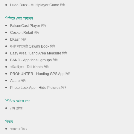
Ludo Buzz - Multiplayer Game পিসি
পিসিতে সেরা অ্যাপস
FalconCast Player পিসি
Cockpit Retail পিসি
bKash পিসি
কওমি লাইব্রেরী Qawmi Book পিসি
Easy Area : Land Area Measure পিসি
BAND - App for all groups পিসি
বাকির হিসাব - Tali Khata পিসি
PROHUNTER - Hunting GPS App পিসি
Alaap পিসি
Photo Lock App - Hide Pictures পিসি
পিসিতে আরও গেম
গেম সেন্টার
বিষয়ে
আমাদের বিষয়ে