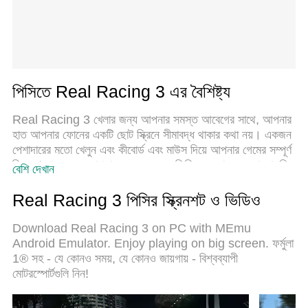
পিসিতে Real Racing 3 এর বৈশিষ্ট্য
Real Racing 3 খেলার জন্য আপনার সমস্ত আবেগের সাথে, আপনার
হাত আপনার ফোনের একটি ছোট স্ক্রিনে সীমাবদ্ধ থাকার কথা নয়। একজন
পেশাদারের মতো খেলুন এবং কীবোর্ড এবং মাউস দিয়ে আপনার গেমের সম্পূর্ণ
নিয়ন্ত্রণ পান। মেমু আপনাকে এমন সমস্ত জিনিস সরবরাহ করে যা আপনি
বেশি দেখান
প্রত্যাশা করছেন। ডাউনলোড করুন এবং পিসিতে Real Racing 3
খেলুন। আপনি যতক্ষণ চান ততক্ষণ খেলুন, ব্যাটারি, মোবাইল ডেটা এবং
Real Racing 3 পিসির স্ক্রিনশট ও ভিডিও
বিরক্তিকর কলগুলির আর কোনও সীমাবদ্ধতা নেই। একদম নতুন MEmu
9 হল পিসিতে Real Racing 3 খেলার সেরা পছন্দ। আমাদের দক্ষতার
Download Real Racing 3 on PC with MEmu
সাথে প্রস্তুত, সূক্ষ্ম প্রিসেট কীম্যাপিং সিস্টেম Real Racing 3 কে
Android Emulator. Enjoy playing on big screen. ফর্মুলা
একটি বাস্তব পিসি গেম করে তোলে। MEmu মাল্টি-ইনস্ট্যান্স ম্যানেজার
1® সহ - যে কোনও সময়, যে কোনও জায়গায় - বিশ্বব্যাপী
একই ডিভাইসে 2 বা তার বেশি অ্যাকাউন্ট চালানো সম্ভব করে তোলে। এবং
মোটরস্পোর্টগুলি নিন!
সবচেয়ে গুরুত্বপূর্ণ, আমাদের একচেটিয়া ইমুলেশন ইঞ্জিন আপনার পিসির
সম্পূর্ণ সম্ভাবনা প্রকাশ করতে পারে, সবকিছুকে মসৃণ করে তুলতে পারে।