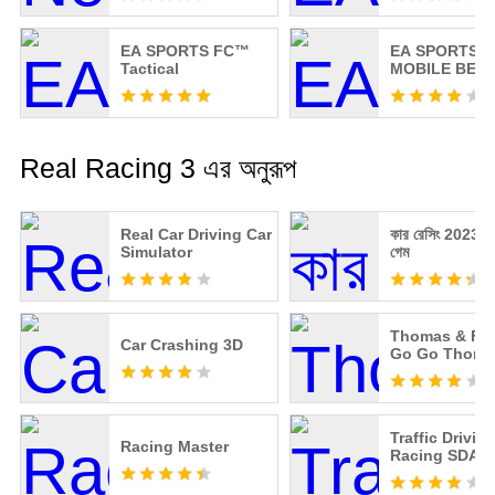
EA SPORTS FC™
EA SPORTS F
Tactical
MOBILE BET
Real Racing 3 এর অনুরূপ
Real Car Driving Car
কার রেসিং 2023 
Simulator
গেম
Thomas & Fri
Car Crashing 3D
Go Go Thoma
Traffic Driving
Racing Master
Racing SDA