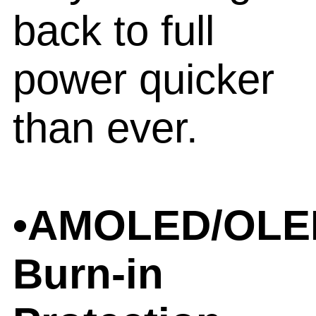
back to full
power quicker
than ever.
•AMOLED/OLE
Burn-in