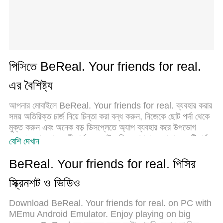
পিসিতে BeReal. Your friends for real.
এর বৈশিষ্ট্য
আপনার মোবাইলে BeReal. Your friends for real. ব্যবহার করার
সময় অতিরিক্ত চার্জ নিয়ে চিন্তা করা বন্ধ করুন, নিজেকে ছোট পর্দা থেকে
মুক্ত করুন এবং অনেক বড় ডিসপ্লেতে অ্যাপ ব্যবহার করে উপভোগ
করুন। এখন থেকে, কীবোর্ড এবং মাউস দিয়ে আপনার অ্যাপের একটি পূর্ণ-
বেশি দেখান
স্ক্রীন অভিজ্ঞতা পান। MEmu আপনাকে সমস্ত আশ্চর্যজনক বৈশিষ্ট্যগুলি
অফার করে যা আপনি আশা করেছিলেন: দ্রুত ইনস্টল এবং সহজ সেটআপ,
BeReal. Your friends for real. পিসির
স্বজ্ঞাত নিয়ন্ত্রণ, ব্যাটারির আর কোন সীমাবদ্ধতা নেই, মোবাইল ডেটা এবং
স্ক্রিনশট ও ভিডিও
বিরক্তিকর কল৷ একদম নতুন MEmu 9 হল আপনার কম্পিউটারে
BeReal. Your friends for real. ব্যবহার করার সেরা পছন্দ।
Download BeReal. Your friends for real. on PC with
MEmu মাল্টি-ইনস্ট্যান্স ম্যানেজার একই সময়ে 2 বা তার বেশি অ্যাকাউন্ট
MEmu Android Emulator. Enjoy playing on big
খোলা সম্ভব করে তোলে। এবং সবচেয়ে গুরুত্বপূর্ণ, আমাদের একচেটিয়া