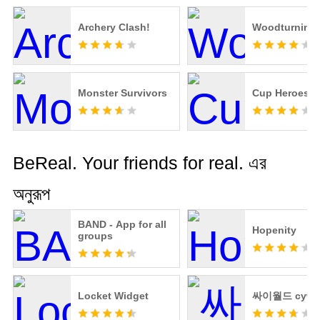
Archery Clash!
Woodturning
Monster Survivors
Cup Heroes
BeReal. Your friends for real. এর
অনুরূপ
BAND - App for all
Hopenity
groups
Locket Widget
싸이월드 cywor