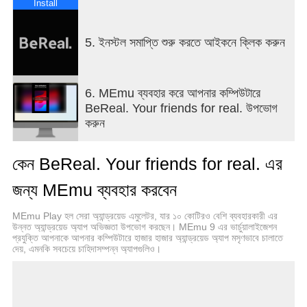
• আপনার বন্ধুর BeReal-এ একটি RealMoji, আপনার নিজস্ব
Install
ইমোজি উপস্থাপনার মাধ্যমে প্রতিক্রিয়া জানান।
5. ইনস্টল সমাপ্তি শুরু করতে আইকনে ক্লিক করুন
ম্যাপ
• আপনার বন্ধুরা যখন তাদের BeReal পোস্ট করে তখন তারা বিশ্বের
কোথায় আছে তা দেখুন।
6. MEmu ব্যবহার করে আপনার কম্পিউটারে
স্মৃতি
BeReal. Your friends for real. উপভোগ
• একটি সংরক্ষণাগারে আপনার আগের BeReal অ্যাক্সেস করুন।
করুন
উইজেটমোজি
কেন BeReal. Your friends for real. এর
• আপনার বন্ধুদের সরাসরি আপনার হোম স্ক্রিনে দেখুন যখন তারা একটি
উইজেটের মাধ্যমে আপনার BeReal এ প্রতিক্রিয়া জানায়৷
জন্য MEmu ব্যবহার করবেন
iMESSAGE REALMOJIS স্টিকার
MEmu Play হল সেরা অ্যান্ড্রয়েড এমুলেটর, যার ১০ কোটিরও বেশি ব্যবহারকারী এর
• আপনার iMessage চ্যাটে স্টিকার হিসাবে আপনার RealMojis এর
উন্নত অ্যান্ড্রয়েড অ্যাপ অভিজ্ঞতা উপভোগ করছেন। MEmu 9 এর ভার্চুয়ালাইজেশন
প্রযুক্তি আপনাকে আপনার কম্পিউটারে হাজার হাজার অ্যান্ড্রয়েড অ্যাপ মসৃণভাবে চালাতে
সাথে প্রতিক্রিয়া দেখান।
দেয়, এমনকি সবচেয়ে চাহিদাসম্পন্ন অ্যাপগুলিও।
/! সতর্কতা /!
• BeReal আপনাকে সময় নষ্ট করবে না।
• BeReal হল জীবন, বাস্তব জীবন, এবং এই জীবন ফিল্টার ছাড়া।