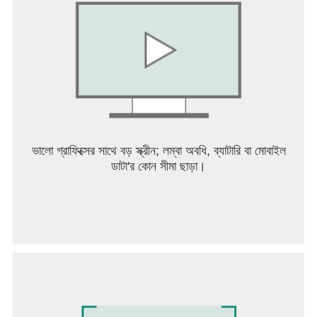
• BeReal আপনার সৃজনশীলতা চ্যালেঞ্জ করবে.
• BeReal হল একবারের জন্য আপনার বন্ধুদেরকে আপনি আসলে কে তা
দেখানোর সুযোগ।
• BeReal আসক্তি হতে পারে।
• BeReal আপনাকে হতাশ করতে পারে।
• BeReal আপনাকে বিখ্যাত করবে না। আপনি যদি একজন প্রভাবশালী
হতে চান তবে আপনি TikTok এবং Instagram এ থাকতে পারেন।
• আপনার লক্ষ লক্ষ ফলোয়ার থাকলে বা আপনি যাচাইকৃত হলে BeReal
কোন চিন্তা করে না৷
• BeReal দুর্ঘটনা ঘটাতে পারে, বিশেষ করে যদি আপনি বাইক চালান।
ভালো গ্রাফিক্সের সাথে বড় স্ক্রীন; লম্বা অবধি, ব্যাটারি বা মোবাইল
• BeReal উচ্চারিত হয় "BiRil", bereale বা Bèreol নয়।
ডাটা'র কোন সীমা ছাড়া।
• BeReal আপনাকে প্রতারণা করতে দেবে না, আপনি চেষ্টা করতে পারেন
এবং যদি আপনি এটি পরিচালনা করতে পারেন, তাহলে আমাদের সাথে কাজ
করুন।
• BeReal আপনার কোনো ব্যক্তিগত তথ্য চীনে পাঠায় না।
প্রশ্ন, ধারণা? আপনি কী ভাবছেন তা আমরা শুনতে চাই এবং আমরা
BeReal-এ আপনার কিছু ধারণাকে একীভূত করতে পারি।