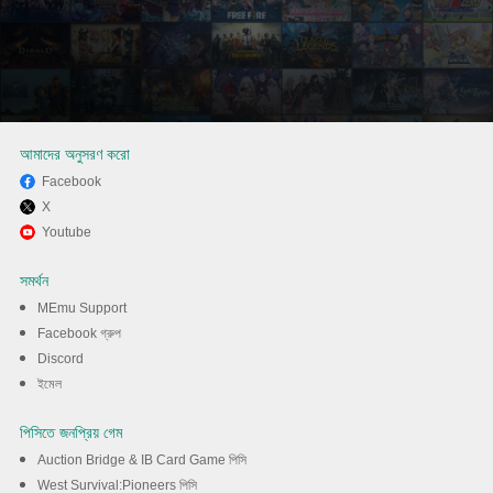
আমাদের অনুসরণ করো
Facebook
X
MEmu ব্যবহার করে আপনার কম্পিউটারে
Youtube
BeReal. Your friends for real.
সমর্থন
উপভোগ করুন
MEmu Support
Facebook গ্রুপ
Discord
ডাউনলোড
ইমেল
পিসিতে জনপ্রিয় গেম
Auction Bridge & IB Card Game পিসি
West Survival:Pioneers পিসি