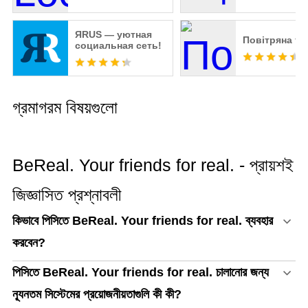
ЯRUS — уютная
Повітряна тр
социальная сеть!
গ্রমাগরম বিষয়গুলো
BeReal. Your friends for real. - প্রায়শই
জিজ্ঞাসিত প্রশ্নাবলী
কিভাবে পিসিতে BeReal. Your friends for real. ব্যবহার
করবেন?
পিসিতে BeReal. Your friends for real. চালানোর জন্য
ন্যূনতম সিস্টেমের প্রয়োজনীয়তাগুলি কী কী?