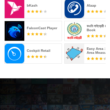
bKash
Alaap
কওমি লাইব্রেরী 
FalconCast Player
Book
Easy Area : L
Cockpit Retail
Area Measure