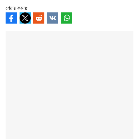
শেয়ার করুনঃ