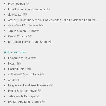
Play Football পিসি
EmuBox - All in one emulator পিসি
Локикрафт পিসি
Atelier Yumia: The Alchemist of Memories & the Envisioned Land পিসি
ট্রেন ড্রাইভার 3D - ট্রেন গেমস পিসি
Tap Tap Dash: Turbo পিসি
Grand Criminal পিসি
Basketball FRVR - Dunk Shoot পিসি
পিসিতে সেরা অ্যাপস
FalconCast Player পিসি
bKash পিসি
Cockpit Retail পিসি
কওমি লাইব্রেরী Qawmi Book পিসি
Alaap পিসি
Easy Area : Land Area Measure পিসি
Medix-Superior Player পিসি
Televizo - IPTV player পিসি
BAND - App for all groups পিসি