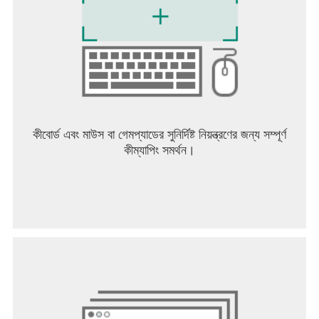
কীবোর্ড এবং মাউস বা গেমপ্যাডের সুনির্দিষ্ট নিয়ন্ত্রণের জন্য সম্পূর্ণ
কীম্যাপিং সমর্থন।