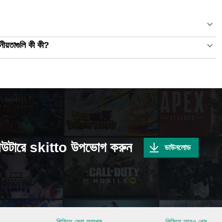
নীয়তাগুলি কী কী?
িউটারে skitto উপভোগ করুন
ডাউনলোড
পিসিতে সেরা অ্যাপস
পিসিতে আরও গেম