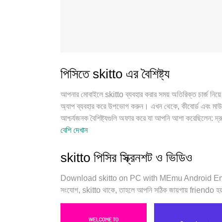
পিসিতে skitto এর বৈশিষ্ট্য
আপনার মোবাইলে skitto ব্যবহার করার সময় অতিরিক্ত চার্জ নিয়ে
অ্যাপ ব্যবহার করে উপভোগ করুন। এখন থেকে, কীবোর্ড এবং মাউ
আশ্চর্যজনক বৈশিষ্ট্যগুলি অফার করে যা আপনি আশা করেছিলেন: দ্রু
মোবাইল ডেটা এবং বিরক্তিকর কল৷ একদম নতুন MEmu 9 হল আপনার 
বেশি দেখান
একই সময়ে 2 বা তার বেশি অ্যাকাউন্ট খোলা সম্ভব করে তোলে। এবং 
সম্ভাবনা প্রকাশ করতে পারে, সবকিছুকে মসৃণ এবং উপভোগ্য করে
skitto পিসির স্ক্রিনশট ও ভিডিও
Download skitto on PC with MEmu Android Emulato
সংযোগ, skitto থাকে, তাহলে আপনি সঠিক জায়গায় friendo হয