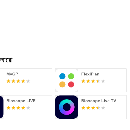
 আরো
MyGP
FlexiPlan
Bioscope LIVE
Bioscope Live TV