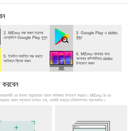
েন
2. MEmu শুরু করুন তারপর
3. Google Play এ skitto
ডেস্কটপে Google Play খুলুন
খুঁজুন
6. MEmu ব্যবহার করে
5. ইনস্টল সমাপ্তি শুরু করতে
আপনার কম্পিউটারে skitto
আইকনে ক্লিক করুন
উপভোগ করুন
 করবেন
্যবহারকারী এর উন্নত অ্যান্ড্রয়েড অ্যাপ অভিজ্ঞতা উপভোগ করছেন। MEmu 9 এর
্ড্রয়েড অ্যাপ মসৃণভাবে চালাতে দেয়, এমনকি সবচেয়ে চাহিদাসম্পন্ন অ্যাপগুলিও।