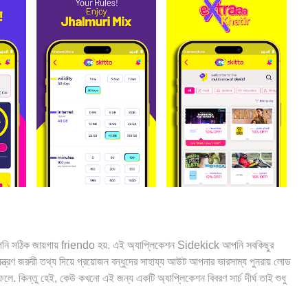
আপনি সঠিক জায়গায় friendo হয়. এই অ্যাপ্লিকেশন Sidekick আপনি সবকিছুর
ত্রণ জরুরী তথ্য দিয়ে প্রয়োজন বন্ধুদের সাহায্য আউট আপনার ভারসাম্য পুনরায় লোড
ে. কিন্তু হেই, কেউ কখনো এই জন্য একটি অ্যাপ্লিকেশন বিবরণ সার্চ দীর্ঘ তাই শুধু