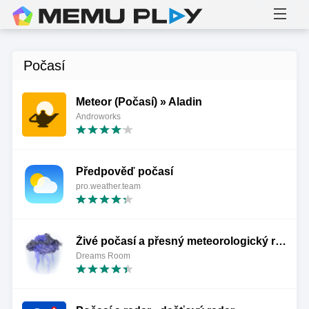
Počasí
Meteor (Počasí) » Aladin
Androworks
Předpověď počasí
pro.weather.team
Živé počasí a přesný meteorologický radar - WeaSce
Dreams Room