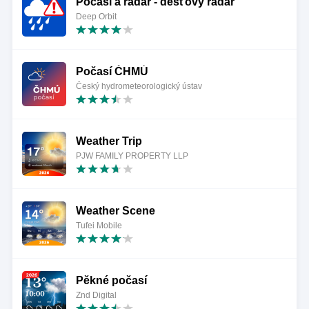
Počasí a radar - dešťový radar
Deep Orbit
Počasí ČHMÚ
Český hydrometeorologický ústav
Weather Trip
PJW FAMILY PROPERTY LLP
Weather Scene
Tufei Mobile
Pěkné počasí
Znd Digital