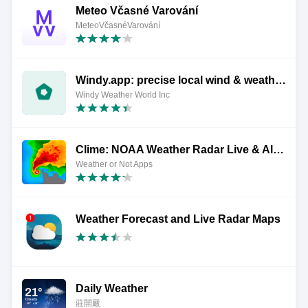
Meteo Včasné Varování
MeteoVčasnéVarování
Windy.app: precise local wind & weather forecast
Windy Weather World Inc
Clime: NOAA Weather Radar Live & Alerts
Weather or Not Apps
Weather Forecast and Live Radar Maps
Daily Weather
莊開嚴