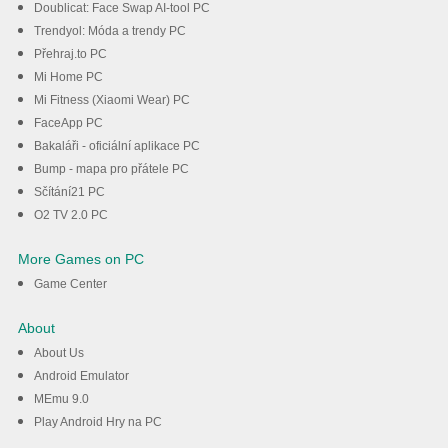
Doublicat: Face Swap AI-tool PC
Trendyol: Móda a trendy PC
Přehraj.to PC
Mi Home PC
Mi Fitness (Xiaomi Wear) PC
FaceApp PC
Bakaláři - oficiální aplikace PC
Bump - mapa pro přátele PC
Sčítání21 PC
O2 TV 2.0 PC
More Games on PC
Game Center
About
About Us
Android Emulator
MEmu 9.0
Play Android Hry na PC