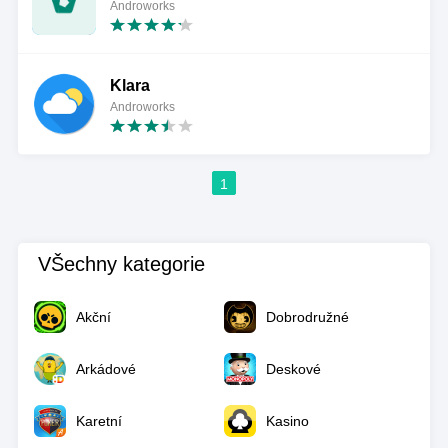
Androworks
Klara
Androworks
1
VŠechny kategorie
Akční
Dobrodružné
Arkádové
Deskové
Karetní
Kasino