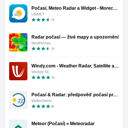
Počasí, Meteo Radar a Widget - Morecast
UBIMET
Radar počasí — živé mapy a upozornění
WeatherApp
Windy.com - Weather Radar, Satellite and Forecast
Windyty SE
Počasí & Radar: předpověď počasí pro ČR i svět
WetterOnline
Meteor (Počasí) » Meteoradar